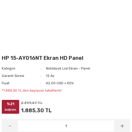
HP 15-AY016NT Ekran HD Panel
Kategori
Notebook Lcd Ekran - Panel
Garanti Süresi
12 Ay
Fiyat
42,00 USD + KDV
*1.885,30 TL den başlayan taksitlerle!
2.399,47 TL
%21
1.885,30 TL
indirim