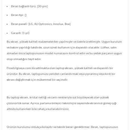
Ekran bağlantı türü: [30-pin]
Ekran tipi: []
Ekran paneli: [LG, AU Optronics, Innolux, Boe]
Garanti: (1 yıl)
Bu ekran, yüksek kaliteli malzemelerden yapılmıştır ve özenle üretilmiştir. Uygun kurulum
ve bakım yapıldığı takdirde, uzun süreli kullanım için dayanıklı olacaktır. Lütfen, satın
almadan önce laptopunuzun model numarasını kontrol edin ve bu yedek parçanın uygun
olup olmadığını teyit edin.
Flowbilgisaya.com'da satılmakta olan laptop ekranı, yüksek kaliteli ve dayanıklı bir
üründür. Bu ekran, laptopunuzu yeniden canlandırmak veya yıpranmış veya kırık bir
ekranı değiştirmek için mükemmel bir seçimdir.
Bu laptop ekranı, kristal netliği ve canlı renkleriyle sizi büyüleyecek olan yüksek
çözünürlük sunar. Ayrıca, parlama önleyici teknolojisi sayesinde ekranınızı güneş ışığı
altında kullanırken bile rahatça kullanabilirsiniz.
Ürünün kurulumu oldukça kolaydır ve teknik beceri gerektirmez. Ekran, laptopunuzun