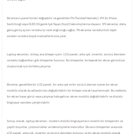
Ekranların panel türleri değişebilir ve genellikle TN (Twisted Nematic), IPS (In-Plane
Switching) veya OLED (Organik Işık Yayan Diyot) teknolojilerine dayanır. IPS ekranlar, daha
geniş görüş açıları ve daha iyi renk doğruluğu sağlar, TN ekranlar ise daha hızlı tepki
süreleri ve daha düşük maliyetlerle öne çıkar.
Laptop ekranları, birkaç ana bileşen içerir. LCD paneli, arka ışık, invertör, sürücü devreleri
ve kablo bağlantıları gibi bileşenler bulunur. Bu bileşenler, birleşerek bir ekran görüntüsü
oluşturmak için birlikte çalışırlar.
Ekranlar, genellikle bir LCD paneli, bir arka ışık ve bir sürücü devresi içeren bir ekran
modülü olarak da adlandırılan değiştirilebilir bir bileşen olarak tasarlanmıştır. Bu nedenle,
bir ekran hasar görür veya çalışmaz hale gelirse, ekran modülü değiştirilebilir ve dizüstü
bilgisayar yeniden çalıştırılabilir.
Sonuç olarak, laptop ekranları, modern dizüstü bilgisayarların önemli bir bileşenidir ve
çeşitli boyutlar, çözünürlükler ve teknolojilerle mevcuttur. Ekranın bileşenleri arasında
LCD paneli, arka ışık, invertör ve sürücü devreleri bulunur ve bir ekran modülü olarak