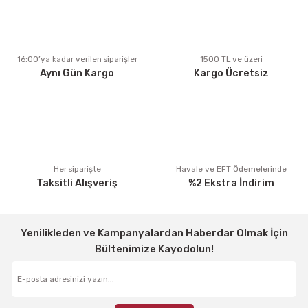
Ürün açıklamasında eksik bilgiler bulunuyor.
Ürün bilgilerinde hatalar bulunuyor.
Ürün fiyatı diğer sitelerden daha pahalı.
16:00’ya kadar verilen siparişler
1500 TL ve üzeri
Aynı Gün Kargo
Kargo Ücretsiz
Bu ürüne benzer farklı alternatifler olmalı.
Gönder
Her siparişte
Havale ve EFT Ödemelerinde
Taksitli Alışveriş
%2 Ekstra İndirim
Yenilikleden ve Kampanyalardan Haberdar Olmak İçin
Bültenimize Kayodolun!