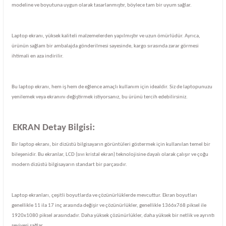
modeline ve boyutuna uygun olarak tasarlanmıştır, böylece tam bir uyum sağlar.
Laptop ekranı, yüksek kaliteli malzemelerden yapılmıştır ve uzun ömürlüdür. Ayrıca,
ürünün sağlam bir ambalajda gönderilmesi sayesinde, kargo sırasında zarar görmesi
ihtimali en aza indirilir.
Bu laptop ekranı, hem iş hem de eğlence amaçlı kullanım için idealdir. Siz de laptopunuzu
yenilemek veya ekranını değiştirmek istiyorsanız, bu ürünü tercih edebilirsiniz.
EKRAN Detay Bilgisi:
Bir laptop ekranı, bir dizüstü bilgisayarın görüntüleri göstermek için kullanılan temel bir
bileşenidir. Bu ekranlar, LCD (sıvı kristal ekran) teknolojisine dayalı olarak çalışır ve çoğu
modern dizüstü bilgisayarın standart bir parçasıdır.
Laptop ekranları, çeşitli boyutlarda ve çözünürlüklerde mevcuttur. Ekran boyutları
genellikle 11 ila 17 inç arasında değişir ve çözünürlükler, genellikle 1366x768 piksel ile
1920x1080 piksel arasındadır. Daha yüksek çözünürlükler, daha yüksek bir netlik ve ayrıntı
seviyesi sağlar.