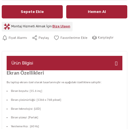
Sepete Ekle
Hemen Al
Montaj Hizmeti Almak İçin
Bize Ulaşın
Karşılaştır
Fiyat Alarmı
Paylaş
Ürün Bilgisi
Ekran Özellikleri
Bu laptop ekranı özel olarak tasarlanmıştır ve aşağıdaki özelliklere sahiptir:
Ekran boyutu: [15.6 inç]
Ekran çözünürlüğü: [1366 x 768 piksel]
Ekran teknolojisi: [LED]
Ekran yüzeyi: [Parlak]
Yenileme Hızı : [60 Hz]