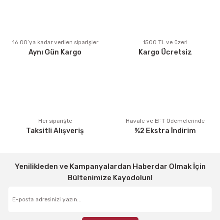
Ürün açıklamasında eksik bilgiler bulunuyor.
Ürün bilgilerinde hatalar bulunuyor.
Ürün fiyatı diğer sitelerden daha pahalı.
16:00’ya kadar verilen siparişler
1500 TL ve üzeri
Aynı Gün Kargo
Kargo Ücretsiz
Bu ürüne benzer farklı alternatifler olmalı.
Gönder
Her siparişte
Havale ve EFT Ödemelerinde
Taksitli Alışveriş
%2 Ekstra İndirim
Yenilikleden ve Kampanyalardan Haberdar Olmak İçin
Bültenimize Kayodolun!