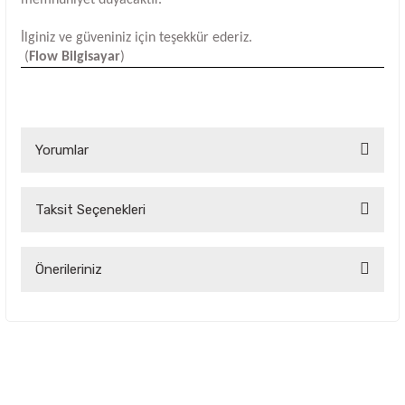
İlginiz ve güveniniz için teşekkür ederiz.
(
Flow Bilgisayar
)
Yorumlar
Taksit Seçenekleri
Bu ürüne ilk yorumu siz yapın!
Yorum Yaz
Önerileriniz
Bu ürünün fiyat bilgisi, resim, ürün açıklamalarında ve diğer
konularda yetersiz gördüğünüz noktaları öneri formunu
kullanarak tarafımıza iletebilirsiniz.
Görüş ve önerileriniz için teşekkür ederiz.
Ürün resmi kalitesiz, bozuk veya görüntülenemiyor.