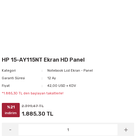
HP 15-AY115NT Ekran HD Panel
Kategori
Notebook Lcd Ekran - Panel
Garanti Süresi
12 Ay
Fiyat
42,00 USD + KDV
*1.885,30 TL den başlayan taksitlerle!
2.399,47 TL
%21
1.885,30 TL
indirim