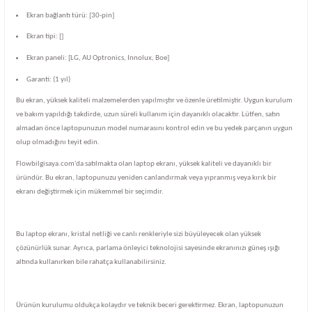
Ekran bağlantı türü: [30-pin]
Ekran tipi: []
Ekran paneli: [LG, AU Optronics, Innolux, Boe]
Garanti: (1 yıl)
Bu ekran, yüksek kaliteli malzemelerden yapılmıştır ve özenle üretilmiştir. Uygun kurulum
ve bakım yapıldığı takdirde, uzun süreli kullanım için dayanıklı olacaktır. Lütfen, satın
almadan önce laptopunuzun model numarasını kontrol edin ve bu yedek parçanın uygun
olup olmadığını teyit edin.
Flowbilgisaya.com'da satılmakta olan laptop ekranı, yüksek kaliteli ve dayanıklı bir
üründür. Bu ekran, laptopunuzu yeniden canlandırmak veya yıpranmış veya kırık bir
ekranı değiştirmek için mükemmel bir seçimdir.
Bu laptop ekranı, kristal netliği ve canlı renkleriyle sizi büyüleyecek olan yüksek
çözünürlük sunar. Ayrıca, parlama önleyici teknolojisi sayesinde ekranınızı güneş ışığı
altında kullanırken bile rahatça kullanabilirsiniz.
Ürünün kurulumu oldukça kolaydır ve teknik beceri gerektirmez. Ekran, laptopunuzun