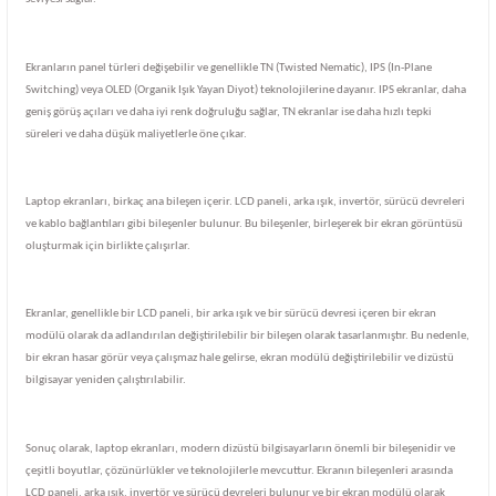
Ekranların panel türleri değişebilir ve genellikle TN (Twisted Nematic), IPS (In-Plane
Switching) veya OLED (Organik Işık Yayan Diyot) teknolojilerine dayanır. IPS ekranlar, daha
geniş görüş açıları ve daha iyi renk doğruluğu sağlar, TN ekranlar ise daha hızlı tepki
süreleri ve daha düşük maliyetlerle öne çıkar.
Laptop ekranları, birkaç ana bileşen içerir. LCD paneli, arka ışık, invertör, sürücü devreleri
ve kablo bağlantıları gibi bileşenler bulunur. Bu bileşenler, birleşerek bir ekran görüntüsü
oluşturmak için birlikte çalışırlar.
Ekranlar, genellikle bir LCD paneli, bir arka ışık ve bir sürücü devresi içeren bir ekran
modülü olarak da adlandırılan değiştirilebilir bir bileşen olarak tasarlanmıştır. Bu nedenle,
bir ekran hasar görür veya çalışmaz hale gelirse, ekran modülü değiştirilebilir ve dizüstü
bilgisayar yeniden çalıştırılabilir.
Sonuç olarak, laptop ekranları, modern dizüstü bilgisayarların önemli bir bileşenidir ve
çeşitli boyutlar, çözünürlükler ve teknolojilerle mevcuttur. Ekranın bileşenleri arasında
LCD paneli, arka ışık, invertör ve sürücü devreleri bulunur ve bir ekran modülü olarak