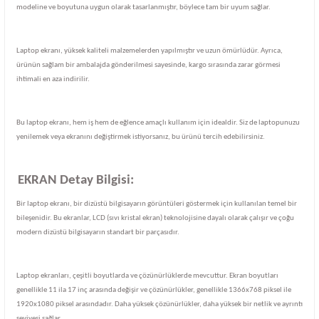
modeline ve boyutuna uygun olarak tasarlanmıştır, böylece tam bir uyum sağlar.
Laptop ekranı, yüksek kaliteli malzemelerden yapılmıştır ve uzun ömürlüdür. Ayrıca,
ürünün sağlam bir ambalajda gönderilmesi sayesinde, kargo sırasında zarar görmesi
ihtimali en aza indirilir.
Bu laptop ekranı, hem iş hem de eğlence amaçlı kullanım için idealdir. Siz de laptopunuzu
yenilemek veya ekranını değiştirmek istiyorsanız, bu ürünü tercih edebilirsiniz.
EKRAN Detay Bilgisi:
Bir laptop ekranı, bir dizüstü bilgisayarın görüntüleri göstermek için kullanılan temel bir
bileşenidir. Bu ekranlar, LCD (sıvı kristal ekran) teknolojisine dayalı olarak çalışır ve çoğu
modern dizüstü bilgisayarın standart bir parçasıdır.
Laptop ekranları, çeşitli boyutlarda ve çözünürlüklerde mevcuttur. Ekran boyutları
genellikle 11 ila 17 inç arasında değişir ve çözünürlükler, genellikle 1366x768 piksel ile
1920x1080 piksel arasındadır. Daha yüksek çözünürlükler, daha yüksek bir netlik ve ayrıntı
seviyesi sağlar.