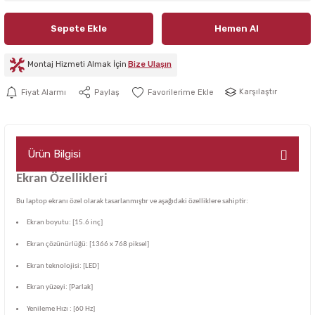
Sepete Ekle
Hemen Al
Montaj Hizmeti Almak İçin
Bize Ulaşın
Karşılaştır
Fiyat Alarmı
Paylaş
Ürün Bilgisi
Ekran Özellikleri
Bu laptop ekranı özel olarak tasarlanmıştır ve aşağıdaki özelliklere sahiptir:
Ekran boyutu: [15.6 inç]
Ekran çözünürlüğü: [1366 x 768 piksel]
Ekran teknolojisi: [LED]
Ekran yüzeyi: [Parlak]
Yenileme Hızı : [60 Hz]