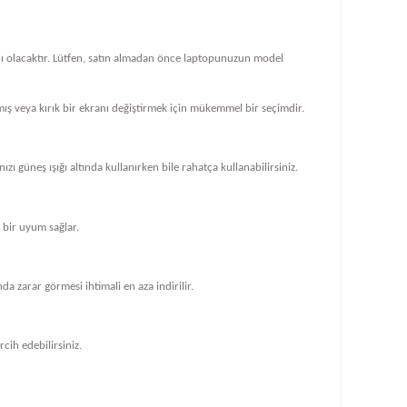
klı olacaktır. Lütfen, satın almadan önce laptopunuzun model
ış veya kırık bir ekranı değiştirmek için mükemmel bir seçimdir.
zı güneş ışığı altında kullanırken bile rahatça kullanabilirsiniz.
bir uyum sağlar.
 zarar görmesi ihtimali en aza indirilir.
cih edebilirsiniz.