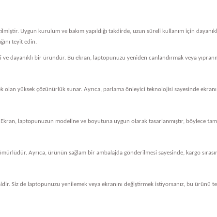
tilmiştir. Uygun kurulum ve bakım yapıldığı takdirde, uzun süreli kullanım için dayanı
ını teyit edin.
eli ve dayanıklı bir üründür. Bu ekran, laptopunuzu yeniden canlandırmak veya yıpranm
cek olan yüksek çözünürlük sunar. Ayrıca, parlama önleyici teknolojisi sayesinde ekranını
 Ekran, laptopunuzun modeline ve boyutuna uygun olarak tasarlanmıştır, böylece tam 
ömürlüdür. Ayrıca, ürünün sağlam bir ambalajda gönderilmesi sayesinde, kargo sırasında
dir. Siz de laptopunuzu yenilemek veya ekranını değiştirmek istiyorsanız, bu ürünü ter