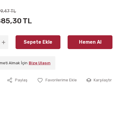
99,47 TL
885,30 TL
Sepete Ekle
Hemen Al
meti Almak İçin
Bize Ulaşın
Paylaş
Karşılaştır