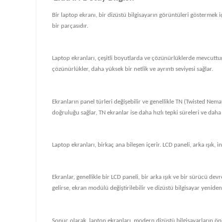
Bir laptop ekranı, bir dizüstü bilgisayarın görüntüleri göstermek iç
bir parçasıdır.
Laptop ekranları, çeşitli boyutlarda ve çözünürlüklerde mevcuttur
çözünürlükler, daha yüksek bir netlik ve ayrıntı seviyesi sağlar.
Ekranların panel türleri değişebilir ve genellikle TN (Twisted Nema
doğruluğu sağlar, TN ekranlar ise daha hızlı tepki süreleri ve daha
Laptop ekranları, birkaç ana bileşen içerir. LCD paneli, arka ışık, i
Ekranlar, genellikle bir LCD paneli, bir arka ışık ve bir sürücü de
gelirse, ekran modülü değiştirilebilir ve dizüstü bilgisayar yeniden ç
Sonuç olarak, laptop ekranları, modern dizüstü bilgisayarların önem