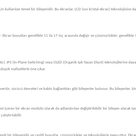
in kullanılan temel bir bileşenidir. Bu ekranlar, LCD (sıvı kristal ekran) teknolojisine 
. Ekran boyutları genellikle 11 ila 17 inç arasında değişir ve çözünürlükler, genellik
tic), IPS (In-Plane Switching) veya OLED (Organik Işık Yayan Diyot) teknolojilerine dayan
 düşük maliyetlerle öne çıkar.
nvertör, sürücü devreleri ve kablo bağlantıları gibi bileşenler bulunur. Bu bileşenler, bi
vresi içeren bir ekran modülü olarak da adlandırılan değiştirilebilir bir bileşen olarak 
alıştırılabilir.
li bir bileşenidir ve çeşitli boyutlar, çözünürlükler ve teknolojilerle mevcuttur. Ekran