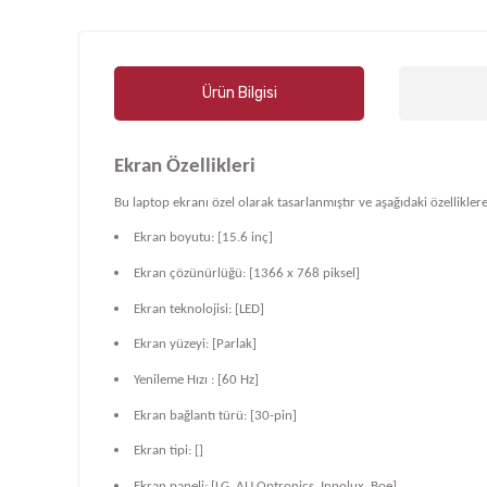
Ürün Bilgisi
Ekran Özellikleri
Bu laptop ekranı özel olarak tasarlanmıştır ve aşağıdaki özelliklere
Ekran boyutu: [15.6 inç]
Ekran çözünürlüğü: [1366 x 768 piksel]
Ekran teknolojisi: [LED]
Ekran yüzeyi: [Parlak]
Yenileme Hızı : [60 Hz]
Ekran bağlantı türü: [30-pin]
Ekran tipi: []
Ekran paneli: [LG, AU Optronics, Innolux, Boe]