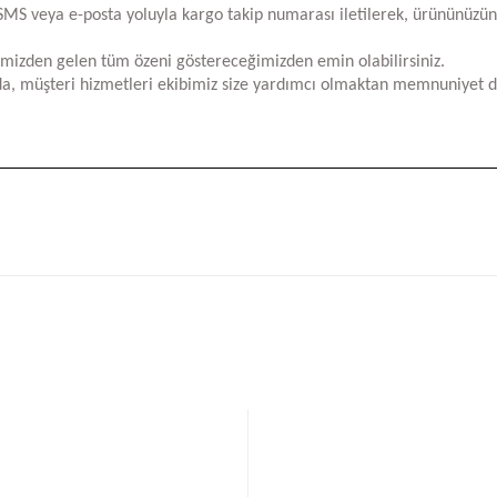
za SMS veya e-posta yoluyla kargo takip numarası iletilerek, ürününüzü
limizden gelen tüm özeni göstereceğimizden emin olabilirsiniz.
a, müşteri hizmetleri ekibimiz size yardımcı olmaktan memnuniyet d
iğer konularda yetersiz gördüğünüz noktaları öneri formunu kullanarak tara
Bu ürüne ilk yorumu siz yapın!
Yorum Yaz