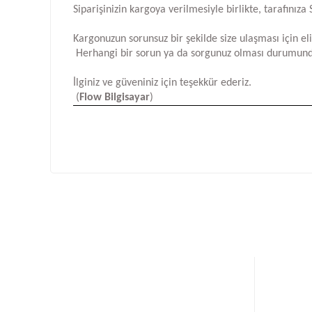
Siparişinizin kargoya verilmesiyle birlikte, tarafını
Kargonuzun sorunsuz bir şekilde size ulaşması için e
Herhangi bir sorun ya da sorgunuz olması durumund
İlginiz ve güveniniz için teşekkür ederiz.
(
Flow Bilgisayar
)
Bu ürünün fiyat bilgisi, resim, ürün açıklamalarında ve d
Görüş ve önerileriniz için teşekkür ederiz.
Ürün resmi kalitesiz, bozuk veya görüntülenemiyor.
Ürün açıklamasında eksik bilgiler bulunuyor.
Ürün bilgilerinde hatalar bulunuyor.
Ürün fiyatı diğer sitelerden daha pahalı.
Bu ürüne benzer farklı alternatifler olmalı.