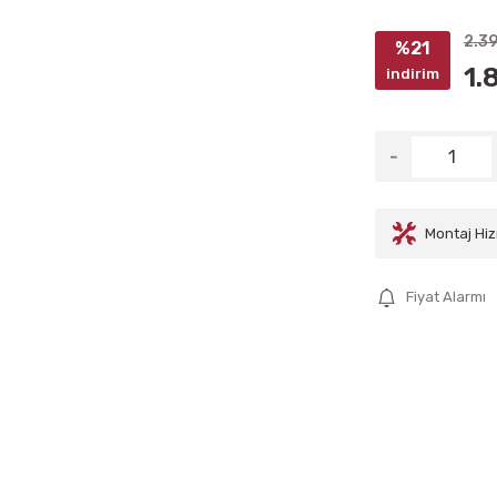
2.3
%21
1.
indirim
Montaj Hiz
Fiyat Alarmı