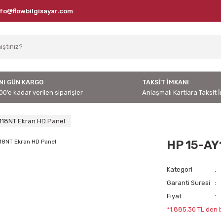
nfo@flowbilgisayar.com
NI GÜN KARGO
TAKSİT İMKANI
00’e kadar verilen siparişler
Anlaşmalı Kartlara Taksit 
118NT Ekran HD Panel
HP 15-AY
Kategori
Garanti Süresi
Fiyat
*1.885,30 TL den b