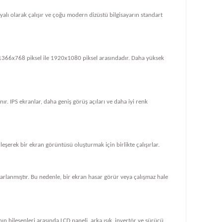
dayalı olarak çalışır ve çoğu modern dizüstü bilgisayarın standart
le 1366x768 piksel ile 1920x1080 piksel arasındadır. Daha yüksek
ır. IPS ekranlar, daha geniş görüş açıları ve daha iyi renk
rleşerek bir ekran görüntüsü oluşturmak için birlikte çalışırlar.
tasarlanmıştır. Bu nedenle, bir ekran hasar görür veya çalışmaz hale
ın bileşenleri arasında LCD paneli, arka ışık, invertör ve sürücü