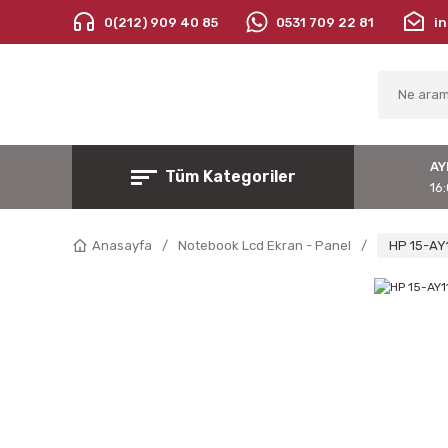
0(212) 909 40 85
0531 709 22 81
i
AY
Tüm Kategoriler
16:
Anasayfa
Notebook Lcd Ekran - Panel
HP 15-AY