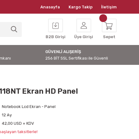
Anasayfa
Kargo Takip
İletişim
B2B Girişi
Üye Girişi
Sepet
GÜVENLİ ALIŞERİŞ
İmkanı
256 BİT SSL Sertifikası ile Güvenli
118NT Ekran HD Panel
Notebook Lcd Ekran - Panel
12 Ay
42,00 USD + KDV
aşlayan taksitlerle!