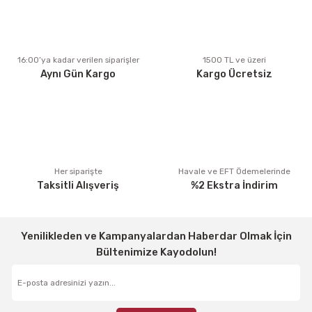
Ürün açıklamasında eksik bilgiler bulunuyor.
Ürün bilgilerinde hatalar bulunuyor.
Ürün fiyatı diğer sitelerden daha pahalı.
16:00’ya kadar verilen siparişler
1500 TL ve üzeri
Aynı Gün Kargo
Kargo Ücretsiz
Bu ürüne benzer farklı alternatifler olmalı.
Gönder
Her siparişte
Havale ve EFT Ödemelerinde
Taksitli Alışveriş
%2 Ekstra İndirim
Yenilikleden ve Kampanyalardan Haberdar Olmak İçin
Bültenimize Kayodolun!