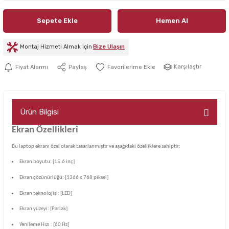
Sepete Ekle
Hemen Al
Montaj Hizmeti Almak İçin
Bize Ulaşın
Karşılaştır
Fiyat Alarmı
Paylaş
Ürün Bilgisi
Ekran Özellikleri
Bu laptop ekranı özel olarak tasarlanmıştır ve aşağıdaki özelliklere sahiptir:
Ekran boyutu: [15.6 inç]
Ekran çözünürlüğü: [1366 x 768 piksel]
Ekran teknolojisi: [LED]
Ekran yüzeyi: [Parlak]
Yenileme Hızı : [60 Hz]