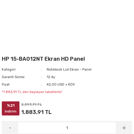
HP 15-BA012NT Ekran HD Panel
Kategori
Notebook Lcd Ekran - Panel
Garanti Süresi
12 Ay
Fiyat
42,00 USD + KDV
*1.883,91 TL den başlayan taksitlerle!
2.397,71 TL
%21
1.883,91 TL
indirim