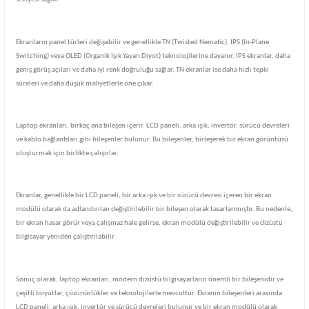
Ekranların panel türleri değişebilir ve genellikle TN (Twisted Nematic), IPS (In-Plane
Switching) veya OLED (Organik Işık Yayan Diyot) teknolojilerine dayanır. IPS ekranlar, daha
geniş görüş açıları ve daha iyi renk doğruluğu sağlar, TN ekranlar ise daha hızlı tepki
süreleri ve daha düşük maliyetlerle öne çıkar.
Laptop ekranları, birkaç ana bileşen içerir. LCD paneli, arka ışık, invertör, sürücü devreleri
ve kablo bağlantıları gibi bileşenler bulunur. Bu bileşenler, birleşerek bir ekran görüntüsü
oluşturmak için birlikte çalışırlar.
Ekranlar, genellikle bir LCD paneli, bir arka ışık ve bir sürücü devresi içeren bir ekran
modülü olarak da adlandırılan değiştirilebilir bir bileşen olarak tasarlanmıştır. Bu nedenle,
bir ekran hasar görür veya çalışmaz hale gelirse, ekran modülü değiştirilebilir ve dizüstü
bilgisayar yeniden çalıştırılabilir.
Sonuç olarak, laptop ekranları, modern dizüstü bilgisayarların önemli bir bileşenidir ve
çeşitli boyutlar, çözünürlükler ve teknolojilerle mevcuttur. Ekranın bileşenleri arasında
LCD paneli, arka ışık, invertör ve sürücü devreleri bulunur ve bir ekran modülü olarak