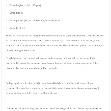
Ekran bağlantı türü: [30-pin]
Ekran tipi: []
Ekran paneli: [LG, AU Optronics, Innolux, Boe]
Garanti: (1 yıl)
Bu ekran, yüksek kaliteli malzemelerden yapılmıştır ve özenle üretilmiştir. Uygun kurulum
ve bakım yapıldığı takdirde, uzun süreli kullanım için dayanıklı olacaktır. Lütfen, satın
almadan önce laptopunuzun model numarasını kontrol edin ve bu yedek parçanın uygun
olup olmadığını teyit edin.
Flowbilgisaya.com'da satılmakta olan laptop ekranı, yüksek kaliteli ve dayanıklı bir
üründür. Bu ekran, laptopunuzu yeniden canlandırmak veya yıpranmış veya kırık bir
ekranı değiştirmek için mükemmel bir seçimdir.
Bu laptop ekranı, kristal netliği ve canlı renkleriyle sizi büyüleyecek olan yüksek
çözünürlük sunar. Ayrıca, parlama önleyici teknolojisi sayesinde ekranınızı güneş ışığı
altında kullanırken bile rahatça kullanabilirsiniz.
Ürünün kurulumu oldukça kolaydır ve teknik beceri gerektirmez. Ekran, laptopunuzun