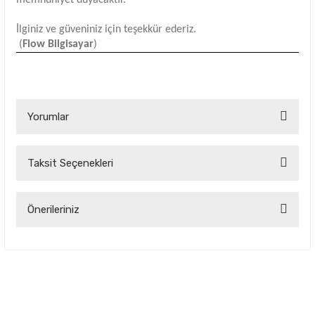
İlginiz ve güveniniz için teşekkür ederiz.
(
Flow Bilgisayar
)
Yorumlar
Taksit Seçenekleri
Bu ürüne ilk yorumu siz yapın!
Yorum Yaz
Önerileriniz
Bu ürünün fiyat bilgisi, resim, ürün açıklamalarında ve diğer
konularda yetersiz gördüğünüz noktaları öneri formunu
kullanarak tarafımıza iletebilirsiniz.
Görüş ve önerileriniz için teşekkür ederiz.
Ürün resmi kalitesiz, bozuk veya görüntülenemiyor.