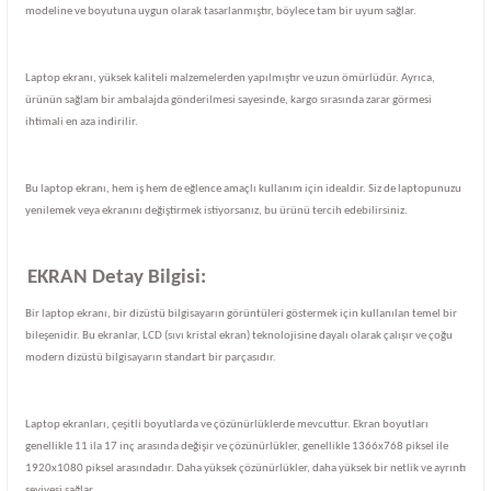
modeline ve boyutuna uygun olarak tasarlanmıştır, böylece tam bir uyum sağlar.
Laptop ekranı, yüksek kaliteli malzemelerden yapılmıştır ve uzun ömürlüdür. Ayrıca,
ürünün sağlam bir ambalajda gönderilmesi sayesinde, kargo sırasında zarar görmesi
ihtimali en aza indirilir.
Bu laptop ekranı, hem iş hem de eğlence amaçlı kullanım için idealdir. Siz de laptopunuzu
yenilemek veya ekranını değiştirmek istiyorsanız, bu ürünü tercih edebilirsiniz.
EKRAN Detay Bilgisi:
Bir laptop ekranı, bir dizüstü bilgisayarın görüntüleri göstermek için kullanılan temel bir
bileşenidir. Bu ekranlar, LCD (sıvı kristal ekran) teknolojisine dayalı olarak çalışır ve çoğu
modern dizüstü bilgisayarın standart bir parçasıdır.
Laptop ekranları, çeşitli boyutlarda ve çözünürlüklerde mevcuttur. Ekran boyutları
genellikle 11 ila 17 inç arasında değişir ve çözünürlükler, genellikle 1366x768 piksel ile
1920x1080 piksel arasındadır. Daha yüksek çözünürlükler, daha yüksek bir netlik ve ayrıntı
seviyesi sağlar.