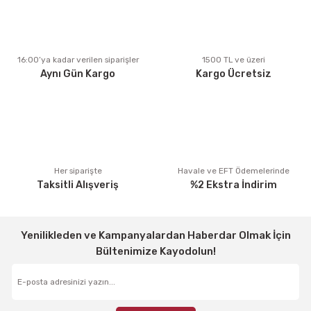
Ürün açıklamasında eksik bilgiler bulunuyor.
Ürün bilgilerinde hatalar bulunuyor.
Ürün fiyatı diğer sitelerden daha pahalı.
16:00’ya kadar verilen siparişler
1500 TL ve üzeri
Aynı Gün Kargo
Kargo Ücretsiz
Bu ürüne benzer farklı alternatifler olmalı.
Gönder
Her siparişte
Havale ve EFT Ödemelerinde
Taksitli Alışveriş
%2 Ekstra İndirim
Yenilikleden ve Kampanyalardan Haberdar Olmak İçin
Bültenimize Kayodolun!