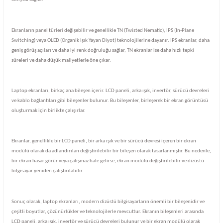
Ekranların panel türleri değişebilir ve genellikle TN (Twisted Nematic), IPS (In-Plane
Switching) veya OLED (Organik Işık Yayan Diyot) teknolojilerine dayanır. IPS ekranlar, daha
geniş görüş açıları ve daha iyi renk doğruluğu sağlar, TN ekranlar ise daha hızlı tepki
süreleri ve daha düşük maliyetlerle öne çıkar.
Laptop ekranları, birkaç ana bileşen içerir. LCD paneli, arka ışık, invertör, sürücü devreleri
ve kablo bağlantıları gibi bileşenler bulunur. Bu bileşenler, birleşerek bir ekran görüntüsü
oluşturmak için birlikte çalışırlar.
Ekranlar, genellikle bir LCD paneli, bir arka ışık ve bir sürücü devresi içeren bir ekran
modülü olarak da adlandırılan değiştirilebilir bir bileşen olarak tasarlanmıştır. Bu nedenle,
bir ekran hasar görür veya çalışmaz hale gelirse, ekran modülü değiştirilebilir ve dizüstü
bilgisayar yeniden çalıştırılabilir.
Sonuç olarak, laptop ekranları, modern dizüstü bilgisayarların önemli bir bileşenidir ve
çeşitli boyutlar, çözünürlükler ve teknolojilerle mevcuttur. Ekranın bileşenleri arasında
LCD paneli, arka ışık, invertör ve sürücü devreleri bulunur ve bir ekran modülü olarak