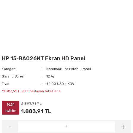
HP 15-BA026NT Ekran HD Panel
Kategori
Notebook Lcd Ekran - Panel
Garanti Süresi
12 Ay
Fiyat
42,00 USD + KDV
*1.883,91 TL den başlayan taksitlerle!
2.397,71 TL
%21
1.883,91 TL
indirim