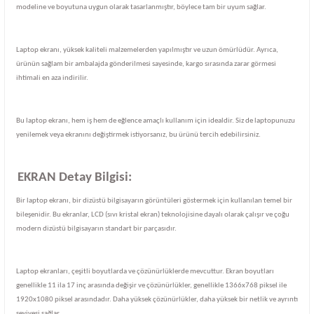
modeline ve boyutuna uygun olarak tasarlanmıştır, böylece tam bir uyum sağlar.
Laptop ekranı, yüksek kaliteli malzemelerden yapılmıştır ve uzun ömürlüdür. Ayrıca,
ürünün sağlam bir ambalajda gönderilmesi sayesinde, kargo sırasında zarar görmesi
ihtimali en aza indirilir.
Bu laptop ekranı, hem iş hem de eğlence amaçlı kullanım için idealdir. Siz de laptopunuzu
yenilemek veya ekranını değiştirmek istiyorsanız, bu ürünü tercih edebilirsiniz.
EKRAN Detay Bilgisi:
Bir laptop ekranı, bir dizüstü bilgisayarın görüntüleri göstermek için kullanılan temel bir
bileşenidir. Bu ekranlar, LCD (sıvı kristal ekran) teknolojisine dayalı olarak çalışır ve çoğu
modern dizüstü bilgisayarın standart bir parçasıdır.
Laptop ekranları, çeşitli boyutlarda ve çözünürlüklerde mevcuttur. Ekran boyutları
genellikle 11 ila 17 inç arasında değişir ve çözünürlükler, genellikle 1366x768 piksel ile
1920x1080 piksel arasındadır. Daha yüksek çözünürlükler, daha yüksek bir netlik ve ayrıntı
seviyesi sağlar.