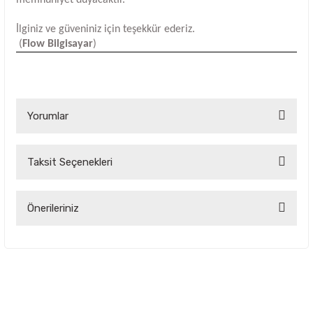
İlginiz ve güveniniz için teşekkür ederiz.
(
Flow Bilgisayar
)
Yorumlar
Taksit Seçenekleri
Bu ürüne ilk yorumu siz yapın!
Yorum Yaz
Önerileriniz
Bu ürünün fiyat bilgisi, resim, ürün açıklamalarında ve diğer
konularda yetersiz gördüğünüz noktaları öneri formunu
kullanarak tarafımıza iletebilirsiniz.
Görüş ve önerileriniz için teşekkür ederiz.
Ürün resmi kalitesiz, bozuk veya görüntülenemiyor.