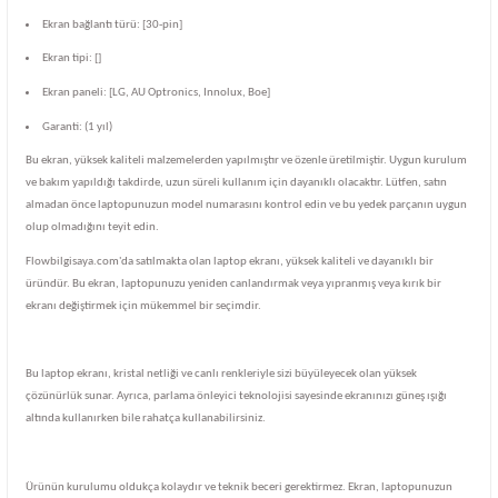
Ekran bağlantı türü: [30-pin]
Ekran tipi: []
Ekran paneli: [LG, AU Optronics, Innolux, Boe]
Garanti: (1 yıl)
Bu ekran, yüksek kaliteli malzemelerden yapılmıştır ve özenle üretilmiştir. Uygun kurulum
ve bakım yapıldığı takdirde, uzun süreli kullanım için dayanıklı olacaktır. Lütfen, satın
almadan önce laptopunuzun model numarasını kontrol edin ve bu yedek parçanın uygun
olup olmadığını teyit edin.
Flowbilgisaya.com'da satılmakta olan laptop ekranı, yüksek kaliteli ve dayanıklı bir
üründür. Bu ekran, laptopunuzu yeniden canlandırmak veya yıpranmış veya kırık bir
ekranı değiştirmek için mükemmel bir seçimdir.
Bu laptop ekranı, kristal netliği ve canlı renkleriyle sizi büyüleyecek olan yüksek
çözünürlük sunar. Ayrıca, parlama önleyici teknolojisi sayesinde ekranınızı güneş ışığı
altında kullanırken bile rahatça kullanabilirsiniz.
Ürünün kurulumu oldukça kolaydır ve teknik beceri gerektirmez. Ekran, laptopunuzun