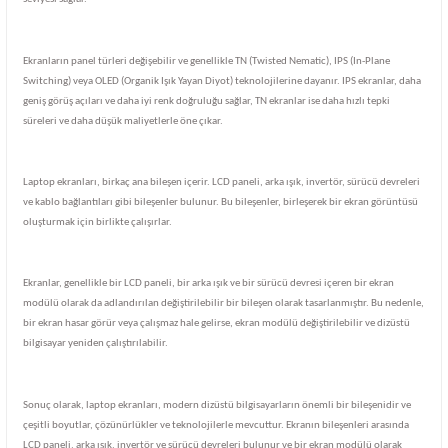
Ekranların panel türleri değişebilir ve genellikle TN (Twisted Nematic), IPS (In-Plane
Switching) veya OLED (Organik Işık Yayan Diyot) teknolojilerine dayanır. IPS ekranlar, daha
geniş görüş açıları ve daha iyi renk doğruluğu sağlar, TN ekranlar ise daha hızlı tepki
süreleri ve daha düşük maliyetlerle öne çıkar.
Laptop ekranları, birkaç ana bileşen içerir. LCD paneli, arka ışık, invertör, sürücü devreleri
ve kablo bağlantıları gibi bileşenler bulunur. Bu bileşenler, birleşerek bir ekran görüntüsü
oluşturmak için birlikte çalışırlar.
Ekranlar, genellikle bir LCD paneli, bir arka ışık ve bir sürücü devresi içeren bir ekran
modülü olarak da adlandırılan değiştirilebilir bir bileşen olarak tasarlanmıştır. Bu nedenle,
bir ekran hasar görür veya çalışmaz hale gelirse, ekran modülü değiştirilebilir ve dizüstü
bilgisayar yeniden çalıştırılabilir.
Sonuç olarak, laptop ekranları, modern dizüstü bilgisayarların önemli bir bileşenidir ve
çeşitli boyutlar, çözünürlükler ve teknolojilerle mevcuttur. Ekranın bileşenleri arasında
LCD paneli, arka ışık, invertör ve sürücü devreleri bulunur ve bir ekran modülü olarak