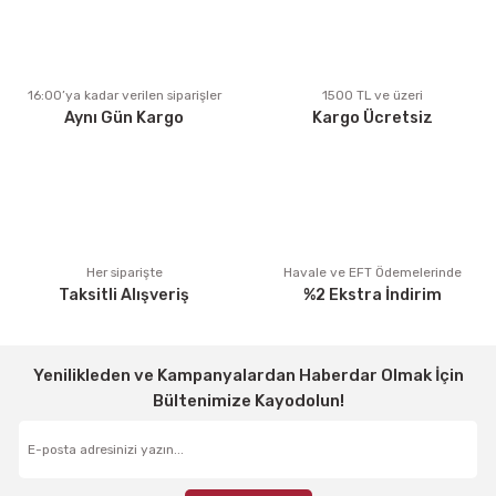
Ürün açıklamasında eksik bilgiler bulunuyor.
Ürün bilgilerinde hatalar bulunuyor.
Ürün fiyatı diğer sitelerden daha pahalı.
16:00’ya kadar verilen siparişler
1500 TL ve üzeri
Aynı Gün Kargo
Kargo Ücretsiz
Bu ürüne benzer farklı alternatifler olmalı.
Gönder
Her siparişte
Havale ve EFT Ödemelerinde
Taksitli Alışveriş
%2 Ekstra İndirim
Yenilikleden ve Kampanyalardan Haberdar Olmak İçin
Bültenimize Kayodolun!