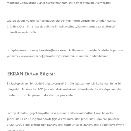
modeline ve boyutuna uygun olarak tasarlanmıştır, böylece tam bir uyum sağlar.
Laptop ekranı, yüksek kaliteli malzemelerden yapılmıştır ve uzun ömürlüdür. Ayrıca,
ürünün sağlam bir ambalajda gönderilmesi sayesinde, kargo sırasında zarar görmesi
ihtimali en aza indirilir.
Bu laptop ekranı, hem iş hem de eğlence amaçlı kullanım için idealdir. Siz de laptopunuzu
yenilemek veya ekranını değiştirmek istiyorsanız, bu ürünü tercih edebilirsiniz.
EKRAN Detay Bilgisi:
Bir laptop ekranı, bir dizüstü bilgisayarın görüntüleri göstermek için kullanılan temel bir
bileşenidir. Bu ekranlar, LCD (sıvı kristal ekran) teknolojisine dayalı olarak çalışır ve çoğu
modern dizüstü bilgisayarın standart bir parçasıdır.
Laptop ekranları, çeşitli boyutlarda ve çözünürlüklerde mevcuttur. Ekran boyutları
genellikle 11 ila 17 inç arasında değişir ve çözünürlükler, genellikle 1366x768 piksel ile
1920x1080 piksel arasındadır. Daha yüksek çözünürlükler, daha yüksek bir netlik ve ayrıntı
seviyesi sağlar.