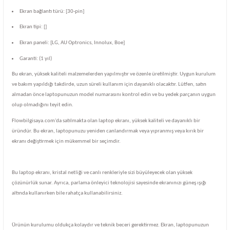
Ekran bağlantı türü: [30-pin]
Ekran tipi: []
Ekran paneli: [LG, AU Optronics, Innolux, Boe]
Garanti: (1 yıl)
Bu ekran, yüksek kaliteli malzemelerden yapılmıştır ve özenle üretilmiştir. Uygun kurulum
ve bakım yapıldığı takdirde, uzun süreli kullanım için dayanıklı olacaktır. Lütfen, satın
almadan önce laptopunuzun model numarasını kontrol edin ve bu yedek parçanın uygun
olup olmadığını teyit edin.
Flowbilgisaya.com'da satılmakta olan laptop ekranı, yüksek kaliteli ve dayanıklı bir
üründür. Bu ekran, laptopunuzu yeniden canlandırmak veya yıpranmış veya kırık bir
ekranı değiştirmek için mükemmel bir seçimdir.
Bu laptop ekranı, kristal netliği ve canlı renkleriyle sizi büyüleyecek olan yüksek
çözünürlük sunar. Ayrıca, parlama önleyici teknolojisi sayesinde ekranınızı güneş ışığı
altında kullanırken bile rahatça kullanabilirsiniz.
Ürünün kurulumu oldukça kolaydır ve teknik beceri gerektirmez. Ekran, laptopunuzun