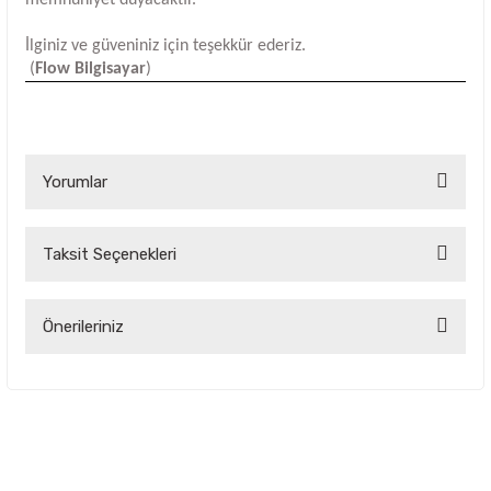
İlginiz ve güveniniz için teşekkür ederiz.
(
Flow Bilgisayar
)
Yorumlar
Taksit Seçenekleri
Bu ürüne ilk yorumu siz yapın!
Yorum Yaz
Önerileriniz
Bu ürünün fiyat bilgisi, resim, ürün açıklamalarında ve diğer
konularda yetersiz gördüğünüz noktaları öneri formunu
kullanarak tarafımıza iletebilirsiniz.
Görüş ve önerileriniz için teşekkür ederiz.
Ürün resmi kalitesiz, bozuk veya görüntülenemiyor.