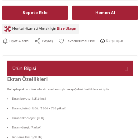
Sepete Ekle
Hemen Al
Montaj Hizmeti Almak İçin
Bize Ulaşın
Karşılaştır
Fiyat Alarmı
Paylaş
Ürün Bilgisi
Ekran Özellikleri
Bu laptop ekranı özel olarak tasarlanmıştır ve aşağıdaki özelliklere sahiptir:
Ekran boyutu: [15.6 inç]
Ekran çözünürlüğü: [1366 x 768 piksel]
Ekran teknolojisi: [LED]
Ekran yüzeyi: [Parlak]
Yenileme Hızı : [60 Hz]