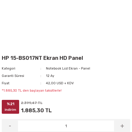
HP 15-BS017NT Ekran HD Panel
Kategori
Notebook Lcd Ekran - Panel
Garanti Süresi
12 Ay
Fiyat
42,00 USD + KDV
*1.885,30 TL den başlayan taksitlerle!
2.399,47 TL
%21
1.885,30 TL
indirim