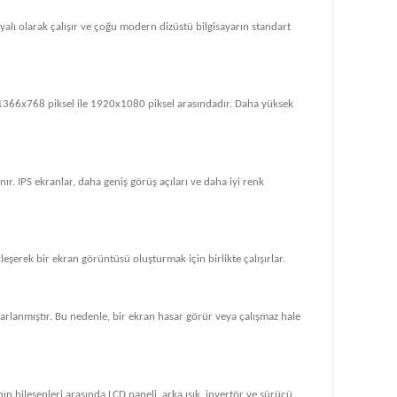
dayalı olarak çalışır ve çoğu modern dizüstü bilgisayarın standart
le 1366x768 piksel ile 1920x1080 piksel arasındadır. Daha yüksek
ır. IPS ekranlar, daha geniş görüş açıları ve daha iyi renk
rleşerek bir ekran görüntüsü oluşturmak için birlikte çalışırlar.
tasarlanmıştır. Bu nedenle, bir ekran hasar görür veya çalışmaz hale
ın bileşenleri arasında LCD paneli, arka ışık, invertör ve sürücü