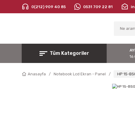
0(212) 909 40 85
0531 709 22 81
i
AY
Tüm Kategoriler
16:
Anasayfa
Notebook Lcd Ekran - Panel
HP 15-BS