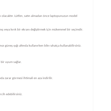
klı olacaktır. Lütfen, satın almadan önce laptopunuzun model
ış veya kırık bir ekranı değiştirmek için mükemmel bir seçimdir.
zı güneş ışığı altında kullanırken bile rahatça kullanabilirsiniz.
bir uyum sağlar.
 zarar görmesi ihtimali en aza indirilir.
cih edebilirsiniz.