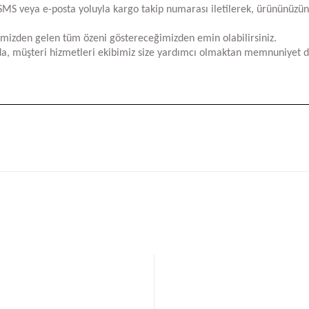
za SMS veya e-posta yoluyla kargo takip numarası iletilerek, ürününüzü
limizden gelen tüm özeni göstereceğimizden emin olabilirsiniz.
a, müşteri hizmetleri ekibimiz size yardımcı olmaktan memnuniyet d
iğer konularda yetersiz gördüğünüz noktaları öneri formunu kullanarak tara
Bu ürüne ilk yorumu siz yapın!
Yorum Yaz