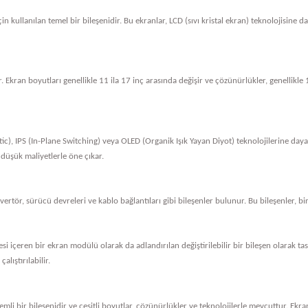
in kullanılan temel bir bileşenidir. Bu ekranlar, LCD (sıvı kristal ekran) teknolojisine 
. Ekran boyutları genellikle 11 ila 17 inç arasında değişir ve çözünürlükler, genellik
tic), IPS (In-Plane Switching) veya OLED (Organik Işık Yayan Diyot) teknolojilerine dayan
 düşük maliyetlerle öne çıkar.
nvertör, sürücü devreleri ve kablo bağlantıları gibi bileşenler bulunur. Bu bileşenler, bi
vresi içeren bir ekran modülü olarak da adlandırılan değiştirilebilir bir bileşen olarak 
alıştırılabilir.
li bir bileşenidir ve çeşitli boyutlar, çözünürlükler ve teknolojilerle mevcuttur. Ekran