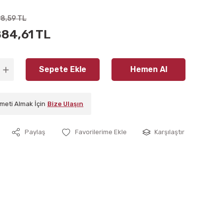
98,59 TL
884,61 TL
Sepete Ekle
Hemen Al
meti Almak İçin
Bize Ulaşın
Paylaş
Karşılaştır