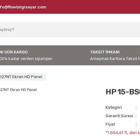
nfo@flowbilgisayar.com
NI GÜN KARGO
TAKSİT İMKANI
00’e kadar verilen siparişler
Anlaşmalı Kartlara Taksit 
027NT Ekran HD Panel
HP 15-BS
Kategori
Garanti Süresi
Fiyat
*1.884,61 TL den b