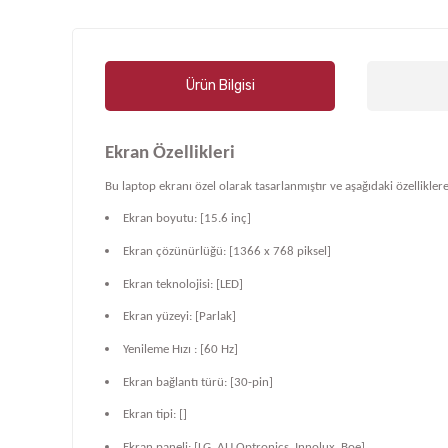
Ürün Bilgisi
Ekran Özellikleri
Bu laptop ekranı özel olarak tasarlanmıştır ve aşağıdaki özelliklere
Ekran boyutu: [15.6 inç]
Ekran çözünürlüğü: [1366 x 768 piksel]
Ekran teknolojisi: [LED]
Ekran yüzeyi: [Parlak]
Yenileme Hızı : [60 Hz]
Ekran bağlantı türü: [30-pin]
Ekran tipi: []
Ekran paneli: [LG, AU Optronics, Innolux, Boe]