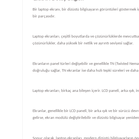
Bir laptop ekranı, bir dizüstü bilgisayarın görüntüleri göstermek iç
bir parçasıdır.
Laptop ekranları, çeşitli boyutlarda ve çözünürlüklerde mevcuttur
çözünürlükler, daha yüksek bir netlik ve ayrıntı seviyesi sağlar.
Ekranların panel türleri değişebilir ve genellikle TN (Twisted Nema
doğruluğu sağlar, TN ekranlar ise daha hızlı tepki süreleri ve daha
Laptop ekranları, birkaç ana bileşen içerir. LCD paneli, arka ışık, i
Ekranlar, genellikle bir LCD paneli, bir arka ışık ve bir sürücü de
gelirse, ekran modülü değiştirilebilir ve dizüstü bilgisayar yeniden ç
Sonuç olarak, laptop ekranları, modern dizüstü bilgisayarların önem