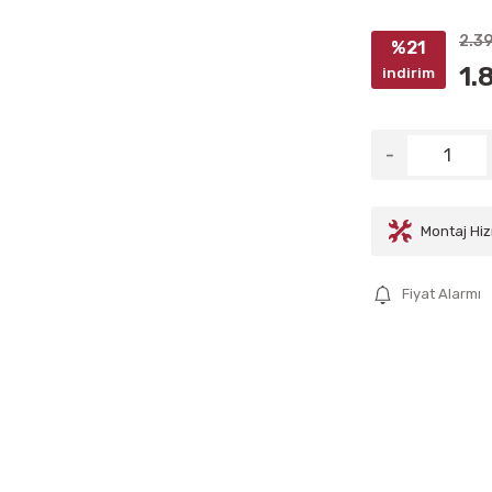
2.3
%21
1.
indirim
Montaj Hiz
Fiyat Alarmı