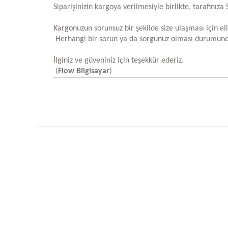
Siparişinizin kargoya verilmesiyle birlikte, tarafını
Kargonuzun sorunsuz bir şekilde size ulaşması için e
Herhangi bir sorun ya da sorgunuz olması durumund
İlginiz ve güveniniz için teşekkür ederiz.
(
Flow Bilgisayar
)
Bu ürünün fiyat bilgisi, resim, ürün açıklamalarında ve d
Görüş ve önerileriniz için teşekkür ederiz.
Ürün resmi kalitesiz, bozuk veya görüntülenemiyor.
Ürün açıklamasında eksik bilgiler bulunuyor.
Ürün bilgilerinde hatalar bulunuyor.
Ürün fiyatı diğer sitelerden daha pahalı.
Bu ürüne benzer farklı alternatifler olmalı.