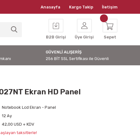
Anasayfa
Kargo Takip
İletişim
B2B Girişi
Üye Girişi
Sepet
GÜVENLİ ALIŞERİŞ
İmkanı
256 BİT SSL Sertifikası ile Güvenli
027NT Ekran HD Panel
Notebook Lcd Ekran - Panel
12 Ay
42,00 USD + KDV
aşlayan taksitlerle!