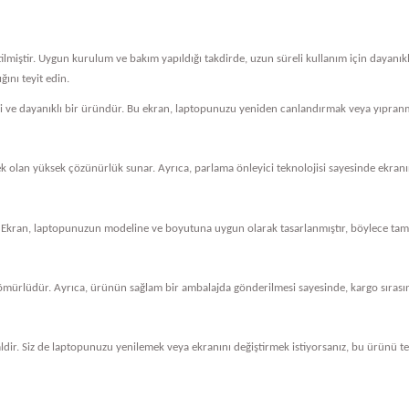
tilmiştir. Uygun kurulum ve bakım yapıldığı takdirde, uzun süreli kullanım için dayanı
ını teyit edin.
eli ve dayanıklı bir üründür. Bu ekran, laptopunuzu yeniden canlandırmak veya yıpranm
cek olan yüksek çözünürlük sunar. Ayrıca, parlama önleyici teknolojisi sayesinde ekranını
 Ekran, laptopunuzun modeline ve boyutuna uygun olarak tasarlanmıştır, böylece tam 
ömürlüdür. Ayrıca, ürünün sağlam bir ambalajda gönderilmesi sayesinde, kargo sırasında
dir. Siz de laptopunuzu yenilemek veya ekranını değiştirmek istiyorsanız, bu ürünü ter