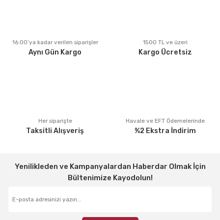
Ürün açıklamasında eksik bilgiler bulunuyor.
Ürün bilgilerinde hatalar bulunuyor.
Ürün fiyatı diğer sitelerden daha pahalı.
16:00’ya kadar verilen siparişler
1500 TL ve üzeri
Aynı Gün Kargo
Kargo Ücretsiz
Bu ürüne benzer farklı alternatifler olmalı.
Gönder
Her siparişte
Havale ve EFT Ödemelerinde
Taksitli Alışveriş
%2 Ekstra İndirim
Yenilikleden ve Kampanyalardan Haberdar Olmak İçin
Bültenimize Kayodolun!