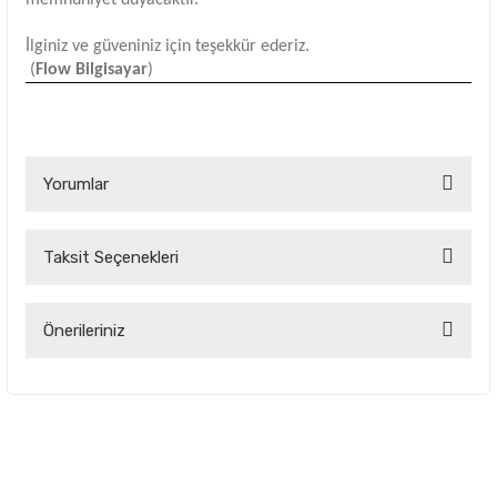
İlginiz ve güveniniz için teşekkür ederiz.
(
Flow Bilgisayar
)
Yorumlar
Taksit Seçenekleri
Bu ürüne ilk yorumu siz yapın!
Yorum Yaz
Önerileriniz
Bu ürünün fiyat bilgisi, resim, ürün açıklamalarında ve diğer
konularda yetersiz gördüğünüz noktaları öneri formunu
kullanarak tarafımıza iletebilirsiniz.
Görüş ve önerileriniz için teşekkür ederiz.
Ürün resmi kalitesiz, bozuk veya görüntülenemiyor.