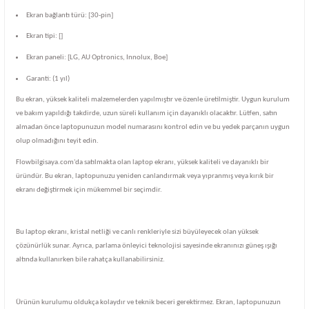
Ekran bağlantı türü: [30-pin]
Ekran tipi: []
Ekran paneli: [LG, AU Optronics, Innolux, Boe]
Garanti: (1 yıl)
Bu ekran, yüksek kaliteli malzemelerden yapılmıştır ve özenle üretilmiştir. Uygun kurulum
ve bakım yapıldığı takdirde, uzun süreli kullanım için dayanıklı olacaktır. Lütfen, satın
almadan önce laptopunuzun model numarasını kontrol edin ve bu yedek parçanın uygun
olup olmadığını teyit edin.
Flowbilgisaya.com'da satılmakta olan laptop ekranı, yüksek kaliteli ve dayanıklı bir
üründür. Bu ekran, laptopunuzu yeniden canlandırmak veya yıpranmış veya kırık bir
ekranı değiştirmek için mükemmel bir seçimdir.
Bu laptop ekranı, kristal netliği ve canlı renkleriyle sizi büyüleyecek olan yüksek
çözünürlük sunar. Ayrıca, parlama önleyici teknolojisi sayesinde ekranınızı güneş ışığı
altında kullanırken bile rahatça kullanabilirsiniz.
Ürünün kurulumu oldukça kolaydır ve teknik beceri gerektirmez. Ekran, laptopunuzun