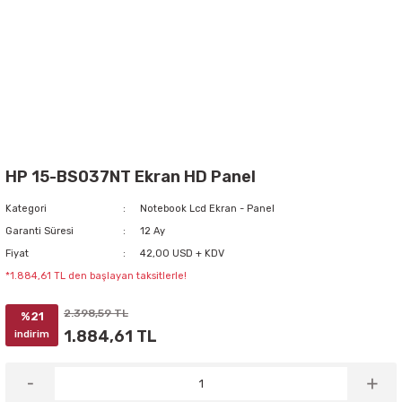
HP 15-BS037NT Ekran HD Panel
Kategori
Notebook Lcd Ekran - Panel
Garanti Süresi
12 Ay
Fiyat
42,00 USD + KDV
*1.884,61 TL den başlayan taksitlerle!
2.398,59 TL
%21
1.884,61 TL
indirim