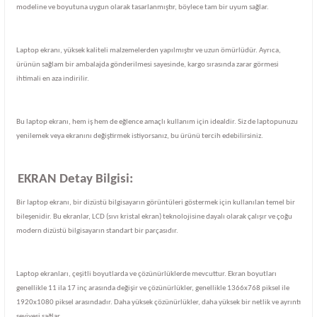
modeline ve boyutuna uygun olarak tasarlanmıştır, böylece tam bir uyum sağlar.
Laptop ekranı, yüksek kaliteli malzemelerden yapılmıştır ve uzun ömürlüdür. Ayrıca,
ürünün sağlam bir ambalajda gönderilmesi sayesinde, kargo sırasında zarar görmesi
ihtimali en aza indirilir.
Bu laptop ekranı, hem iş hem de eğlence amaçlı kullanım için idealdir. Siz de laptopunuzu
yenilemek veya ekranını değiştirmek istiyorsanız, bu ürünü tercih edebilirsiniz.
EKRAN Detay Bilgisi:
Bir laptop ekranı, bir dizüstü bilgisayarın görüntüleri göstermek için kullanılan temel bir
bileşenidir. Bu ekranlar, LCD (sıvı kristal ekran) teknolojisine dayalı olarak çalışır ve çoğu
modern dizüstü bilgisayarın standart bir parçasıdır.
Laptop ekranları, çeşitli boyutlarda ve çözünürlüklerde mevcuttur. Ekran boyutları
genellikle 11 ila 17 inç arasında değişir ve çözünürlükler, genellikle 1366x768 piksel ile
1920x1080 piksel arasındadır. Daha yüksek çözünürlükler, daha yüksek bir netlik ve ayrıntı
seviyesi sağlar.