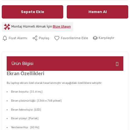
Sepete Ekle
Hemen Al
Montaj Hizmeti Almak İçin
Bize Ulaşın
Karşılaştır
Fiyat Alarmı
Paylaş
Ürün Bilgisi
Ekran Özellikleri
Bu laptop ekranı özel olarak tasarlanmıştır ve aşağıdaki özelliklere sahiptir:
Ekran boyutu: [15.6 inç]
Ekran çözünürlüğü: [1366 x 768 piksel]
Ekran teknolojisi: [LED]
Ekran yüzeyi: [Parlak]
Yenileme Hızı : [60 Hz]