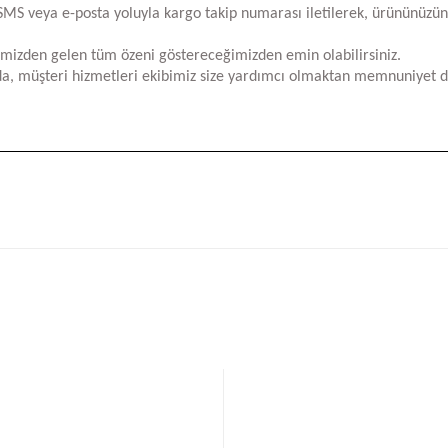
za SMS veya e-posta yoluyla kargo takip numarası iletilerek, ürününüzü
limizden gelen tüm özeni göstereceğimizden emin olabilirsiniz.
a, müşteri hizmetleri ekibimiz size yardımcı olmaktan memnuniyet d
iğer konularda yetersiz gördüğünüz noktaları öneri formunu kullanarak tara
Bu ürüne ilk yorumu siz yapın!
Yorum Yaz