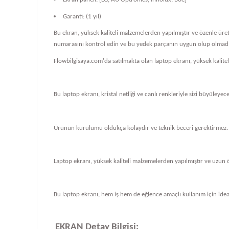
Garanti: (1 yıl)
Bu ekran, yüksek kaliteli malzemelerden yapılmıştır ve özenle üre
numarasını kontrol edin ve bu yedek parçanın uygun olup olmadığ
Flowbilgisaya.com'da satılmakta olan laptop ekranı, yüksek kalit
Bu laptop ekranı, kristal netliği ve canlı renkleriyle sizi büyüleye
Ürünün kurulumu oldukça kolaydır ve teknik beceri gerektirmez.
Laptop ekranı, yüksek kaliteli malzemelerden yapılmıştır ve uzun 
Bu laptop ekranı, hem iş hem de eğlence amaçlı kullanım için ideal
EKRAN Detay Bilgisi: