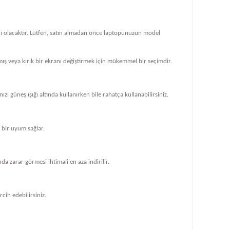
klı olacaktır. Lütfen, satın almadan önce laptopunuzun model
ış veya kırık bir ekranı değiştirmek için mükemmel bir seçimdir.
zı güneş ışığı altında kullanırken bile rahatça kullanabilirsiniz.
bir uyum sağlar.
 zarar görmesi ihtimali en aza indirilir.
cih edebilirsiniz.