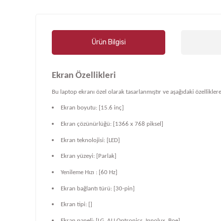
Ürün Bilgisi
Ekran Özellikleri
Bu laptop ekranı özel olarak tasarlanmıştır ve aşağıdaki özelliklere
Ekran boyutu: [15.6 inç]
Ekran çözünürlüğü: [1366 x 768 piksel]
Ekran teknolojisi: [LED]
Ekran yüzeyi: [Parlak]
Yenileme Hızı : [60 Hz]
Ekran bağlantı türü: [30-pin]
Ekran tipi: []
Ekran paneli: [LG, AU Optronics, Innolux, Boe]