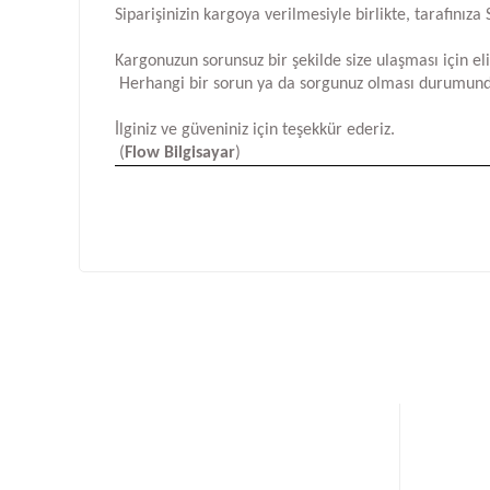
Siparişinizin kargoya verilmesiyle birlikte, tarafını
Kargonuzun sorunsuz bir şekilde size ulaşması için e
Herhangi bir sorun ya da sorgunuz olması durumund
İlginiz ve güveniniz için teşekkür ederiz.
(
Flow Bilgisayar
)
Bu ürünün fiyat bilgisi, resim, ürün açıklamalarında ve d
Görüş ve önerileriniz için teşekkür ederiz.
Ürün resmi kalitesiz, bozuk veya görüntülenemiyor.
Ürün açıklamasında eksik bilgiler bulunuyor.
Ürün bilgilerinde hatalar bulunuyor.
Ürün fiyatı diğer sitelerden daha pahalı.
Bu ürüne benzer farklı alternatifler olmalı.