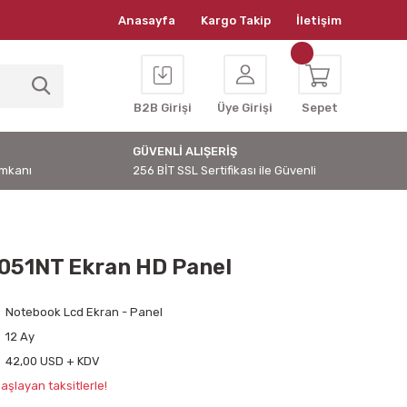
Anasayfa
Kargo Takip
İletişim
B2B Girişi
Üye Girişi
Sepet
GÜVENLİ ALIŞERİŞ
İmkanı
256 BİT SSL Sertifikası ile Güvenli
051NT Ekran HD Panel
Notebook Lcd Ekran - Panel
12 Ay
42,00 USD + KDV
aşlayan taksitlerle!