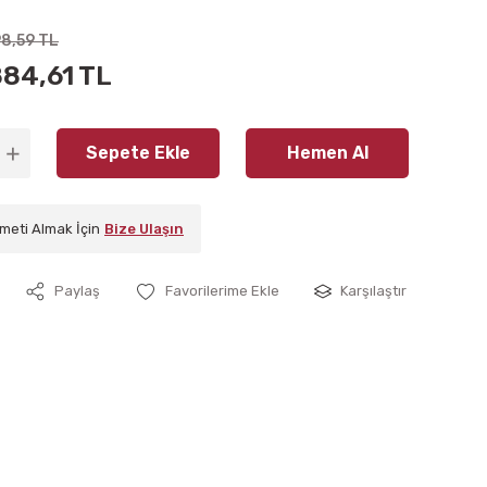
98,59 TL
884,61 TL
Sepete Ekle
Hemen Al
meti Almak İçin
Bize Ulaşın
Paylaş
Karşılaştır