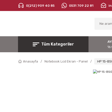
0(212) 909 40 85
0531 709 22 81
i
AY
Tüm Kategoriler
16:
Anasayfa
Notebook Lcd Ekran - Panel
HP 15-BS