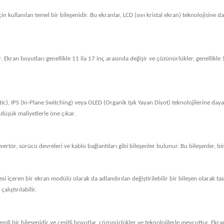
in kullanılan temel bir bileşenidir. Bu ekranlar, LCD (sıvı kristal ekran) teknolojisine 
. Ekran boyutları genellikle 11 ila 17 inç arasında değişir ve çözünürlükler, genellik
tic), IPS (In-Plane Switching) veya OLED (Organik Işık Yayan Diyot) teknolojilerine dayan
 düşük maliyetlerle öne çıkar.
nvertör, sürücü devreleri ve kablo bağlantıları gibi bileşenler bulunur. Bu bileşenler, bi
vresi içeren bir ekran modülü olarak da adlandırılan değiştirilebilir bir bileşen olarak 
alıştırılabilir.
li bir bileşenidir ve çeşitli boyutlar, çözünürlükler ve teknolojilerle mevcuttur. Ekran