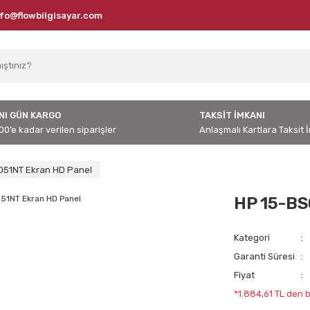
nfo@flowbilgisayar.com
NI GÜN KARGO
TAKSİT İMKANI
00’e kadar verilen siparişler
Anlaşmalı Kartlara Taksit 
051NT Ekran HD Panel
HP 15-BS
Kategori
Garanti Süresi
Fiyat
*1.884,61 TL den b