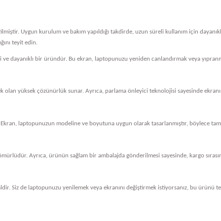
tilmiştir. Uygun kurulum ve bakım yapıldığı takdirde, uzun süreli kullanım için dayanı
ını teyit edin.
eli ve dayanıklı bir üründür. Bu ekran, laptopunuzu yeniden canlandırmak veya yıpranm
cek olan yüksek çözünürlük sunar. Ayrıca, parlama önleyici teknolojisi sayesinde ekranını
 Ekran, laptopunuzun modeline ve boyutuna uygun olarak tasarlanmıştır, böylece tam 
ömürlüdür. Ayrıca, ürünün sağlam bir ambalajda gönderilmesi sayesinde, kargo sırasında
dir. Siz de laptopunuzu yenilemek veya ekranını değiştirmek istiyorsanız, bu ürünü ter