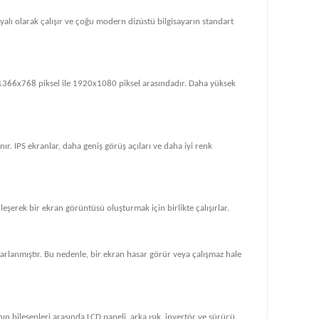
dayalı olarak çalışır ve çoğu modern dizüstü bilgisayarın standart
le 1366x768 piksel ile 1920x1080 piksel arasındadır. Daha yüksek
ır. IPS ekranlar, daha geniş görüş açıları ve daha iyi renk
rleşerek bir ekran görüntüsü oluşturmak için birlikte çalışırlar.
tasarlanmıştır. Bu nedenle, bir ekran hasar görür veya çalışmaz hale
ın bileşenleri arasında LCD paneli, arka ışık, invertör ve sürücü