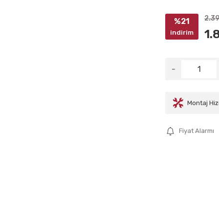
2.3
%21
1.
indirim
Montaj Hiz
Fiyat Alarmı