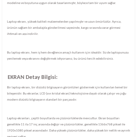
modeline ve boyutuna uygun olarak tasarlanmıştır, böylece tam bir uyum sağlar.
Laptop ekranı, yüksek kaliteli malzemelerden yapılmıştır ve uzun ömürlüdür. Ayrıca,
ürünün sağlam bir ambalajda gönderilmesi sayesinde, kargo sırasında zarar görmesi
ihtimali en aza indirilir.
Bu laptop ekranı, hem iş hem de eğlence amaçlı kullanım için idealdir. Siz de laptopunuzu
yenilemek veya ekranını değiştirmek istiyorsanız, bu ürünü tercih edebilirsiniz.
EKRAN Detay Bilgisi:
Bir laptop ekranı, bir dizüstü bilgisayarın görüntüleri göstermek için kullanılan temel bir
bileşenidir. Bu ekranlar, LCD (sıvı kristal ekran) teknolojisine dayalı olarak çalışır ve çoğu
modern dizüstü bilgisayarın standart bir parçasıdır.
Laptop ekranları, çeşitli boyutlarda ve çözünürlüklerde mevcuttur. Ekran boyutları
genellikle 11 ila 17 inç arasında değişir ve çözünürlükler, genellikle 1366x768 piksel ile
1920x1080 piksel arasındadır. Daha yüksek çözünürlükler, daha yüksek bir netlik ve ayrıntı
seviyesi sağlar.