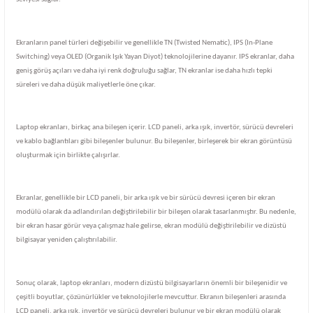
Ekranların panel türleri değişebilir ve genellikle TN (Twisted Nematic), IPS (In-Plane
Switching) veya OLED (Organik Işık Yayan Diyot) teknolojilerine dayanır. IPS ekranlar, daha
geniş görüş açıları ve daha iyi renk doğruluğu sağlar, TN ekranlar ise daha hızlı tepki
süreleri ve daha düşük maliyetlerle öne çıkar.
Laptop ekranları, birkaç ana bileşen içerir. LCD paneli, arka ışık, invertör, sürücü devreleri
ve kablo bağlantıları gibi bileşenler bulunur. Bu bileşenler, birleşerek bir ekran görüntüsü
oluşturmak için birlikte çalışırlar.
Ekranlar, genellikle bir LCD paneli, bir arka ışık ve bir sürücü devresi içeren bir ekran
modülü olarak da adlandırılan değiştirilebilir bir bileşen olarak tasarlanmıştır. Bu nedenle,
bir ekran hasar görür veya çalışmaz hale gelirse, ekran modülü değiştirilebilir ve dizüstü
bilgisayar yeniden çalıştırılabilir.
Sonuç olarak, laptop ekranları, modern dizüstü bilgisayarların önemli bir bileşenidir ve
çeşitli boyutlar, çözünürlükler ve teknolojilerle mevcuttur. Ekranın bileşenleri arasında
LCD paneli, arka ışık, invertör ve sürücü devreleri bulunur ve bir ekran modülü olarak