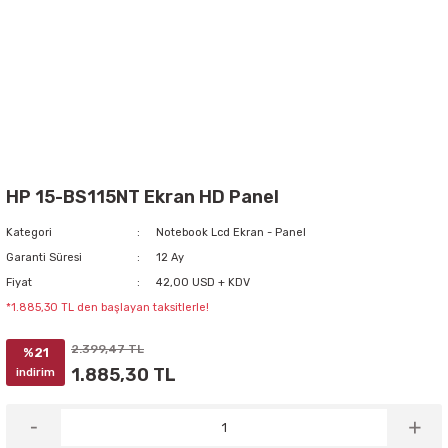
HP 15-BS115NT Ekran HD Panel
Kategori
Notebook Lcd Ekran - Panel
Garanti Süresi
12 Ay
Fiyat
42,00 USD + KDV
*1.885,30 TL den başlayan taksitlerle!
2.399,47 TL
%21
1.885,30 TL
indirim