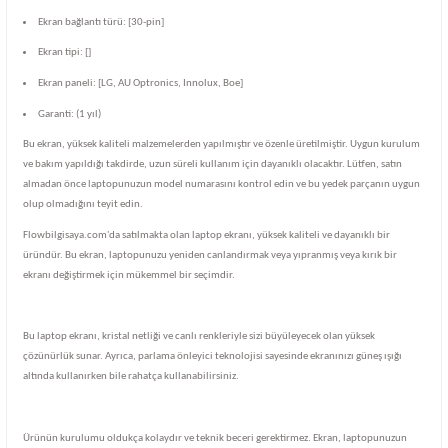
Ekran bağlantı türü: [30-pin]
Ekran tipi: []
Ekran paneli: [LG, AU Optronics, Innolux, Boe]
Garanti: (1 yıl)
Bu ekran, yüksek kaliteli malzemelerden yapılmıştır ve özenle üretilmiştir. Uygun kurulum
ve bakım yapıldığı takdirde, uzun süreli kullanım için dayanıklı olacaktır. Lütfen, satın
almadan önce laptopunuzun model numarasını kontrol edin ve bu yedek parçanın uygun
olup olmadığını teyit edin.
Flowbilgisaya.com'da satılmakta olan laptop ekranı, yüksek kaliteli ve dayanıklı bir
üründür. Bu ekran, laptopunuzu yeniden canlandırmak veya yıpranmış veya kırık bir
ekranı değiştirmek için mükemmel bir seçimdir.
Bu laptop ekranı, kristal netliği ve canlı renkleriyle sizi büyüleyecek olan yüksek
çözünürlük sunar. Ayrıca, parlama önleyici teknolojisi sayesinde ekranınızı güneş ışığı
altında kullanırken bile rahatça kullanabilirsiniz.
Ürünün kurulumu oldukça kolaydır ve teknik beceri gerektirmez. Ekran, laptopunuzun