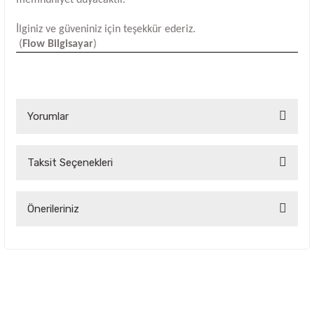
İlginiz ve güveniniz için teşekkür ederiz.
(
Flow Bilgisayar
)
Yorumlar
Taksit Seçenekleri
Bu ürüne ilk yorumu siz yapın!
Yorum Yaz
Önerileriniz
Bu ürünün fiyat bilgisi, resim, ürün açıklamalarında ve diğer
konularda yetersiz gördüğünüz noktaları öneri formunu
kullanarak tarafımıza iletebilirsiniz.
Görüş ve önerileriniz için teşekkür ederiz.
Ürün resmi kalitesiz, bozuk veya görüntülenemiyor.