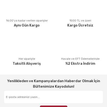
Ürün açıklamasında eksik bilgiler bulunuyor.
Ürün bilgilerinde hatalar bulunuyor.
Ürün fiyatı diğer sitelerden daha pahalı.
16:00’ya kadar verilen siparişler
1500 TL ve üzeri
Aynı Gün Kargo
Kargo Ücretsiz
Bu ürüne benzer farklı alternatifler olmalı.
Gönder
Her siparişte
Havale ve EFT Ödemelerinde
Taksitli Alışveriş
%2 Ekstra İndirim
Yenilikleden ve Kampanyalardan Haberdar Olmak İçin
Bültenimize Kayodolun!