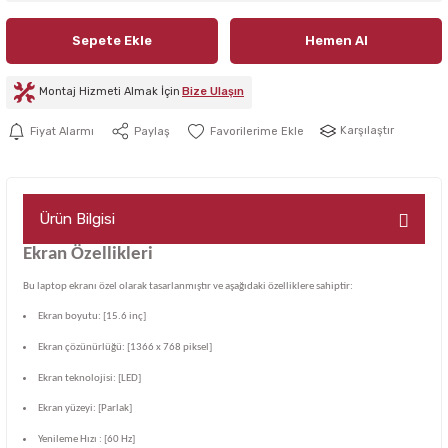
Sepete Ekle
Hemen Al
Montaj Hizmeti Almak İçin
Bize Ulaşın
Karşılaştır
Fiyat Alarmı
Paylaş
Ürün Bilgisi
Ekran Özellikleri
Bu laptop ekranı özel olarak tasarlanmıştır ve aşağıdaki özelliklere sahiptir:
Ekran boyutu: [15.6 inç]
Ekran çözünürlüğü: [1366 x 768 piksel]
Ekran teknolojisi: [LED]
Ekran yüzeyi: [Parlak]
Yenileme Hızı : [60 Hz]