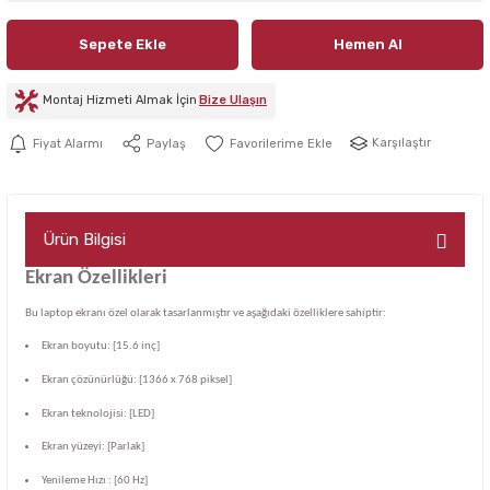
Sepete Ekle
Hemen Al
Montaj Hizmeti Almak İçin
Bize Ulaşın
Karşılaştır
Fiyat Alarmı
Paylaş
Ürün Bilgisi
Ekran Özellikleri
Bu laptop ekranı özel olarak tasarlanmıştır ve aşağıdaki özelliklere sahiptir:
Ekran boyutu: [15.6 inç]
Ekran çözünürlüğü: [1366 x 768 piksel]
Ekran teknolojisi: [LED]
Ekran yüzeyi: [Parlak]
Yenileme Hızı : [60 Hz]