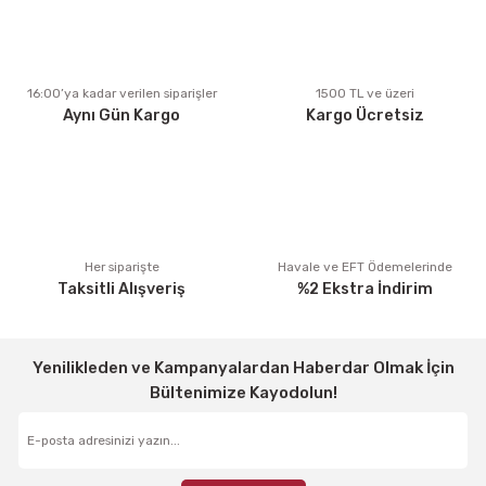
Ürün açıklamasında eksik bilgiler bulunuyor.
Ürün bilgilerinde hatalar bulunuyor.
Ürün fiyatı diğer sitelerden daha pahalı.
16:00’ya kadar verilen siparişler
1500 TL ve üzeri
Aynı Gün Kargo
Kargo Ücretsiz
Bu ürüne benzer farklı alternatifler olmalı.
Gönder
Her siparişte
Havale ve EFT Ödemelerinde
Taksitli Alışveriş
%2 Ekstra İndirim
Yenilikleden ve Kampanyalardan Haberdar Olmak İçin
Bültenimize Kayodolun!