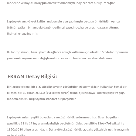
modeline ve boyutuna uygun olarak tasarlanmıştır, böylece tam bir uyum sağlar.
Laptop ekranı, yüksek kaliteli malzemelerden yapılmıştır ve uzun ömürlüdür. Ayrıca,
ürünün sağlam bir ambalajda gönderilmesi sayesinde, kargo sırasında zarar görmesi
ihtimali en aza indirilir.
Bu laptop ekranı, hem iş hem de eğlence amaçlı kullanım için idealdir. Siz de laptopunuzu
yenilemek veya ekranını değiştirmek istiyorsanız, bu ürünü tercih edebilirsiniz.
EKRAN Detay Bilgisi:
Bir laptop ekranı, bir dizüstü bilgisayarın görüntüleri göstermek için kullanılan temel bir
bileşenidir. Bu ekranlar, LCD (sıvı kristal ekran) teknolojisine dayalı olarak çalışır ve çoğu
modern dizüstü bilgisayarın standart bir parçasıdır.
Laptop ekranları, çeşitli boyutlarda ve çözünürlüklerde mevcuttur. Ekran boyutları
genellikle 11 ila 17 inç arasında değişir ve çözünürlükler, genellikle 1366x768 piksel ile
1920x1080 piksel arasındadır. Daha yüksek çözünürlükler, daha yüksek bir netlik ve ayrıntı
seviyesi sağlar.