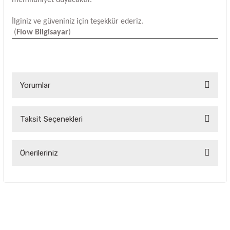
İlginiz ve güveniniz için teşekkür ederiz.
(
Flow Bilgisayar
)
Yorumlar
Taksit Seçenekleri
Bu ürüne ilk yorumu siz yapın!
Yorum Yaz
Önerileriniz
Bu ürünün fiyat bilgisi, resim, ürün açıklamalarında ve diğer
konularda yetersiz gördüğünüz noktaları öneri formunu
kullanarak tarafımıza iletebilirsiniz.
Görüş ve önerileriniz için teşekkür ederiz.
Ürün resmi kalitesiz, bozuk veya görüntülenemiyor.