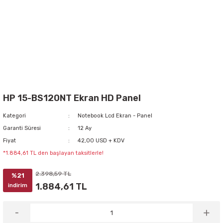
HP 15-BS120NT Ekran HD Panel
Kategori
Notebook Lcd Ekran - Panel
Garanti Süresi
12 Ay
Fiyat
42,00 USD + KDV
*1.884,61 TL den başlayan taksitlerle!
2.398,59 TL
%21
1.884,61 TL
indirim