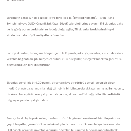
Ekranların panel türleri değişebilir ve genellikle TN (Twisted Nematic), IPS (In-Plane
Switching) veya OLED (Organik Işık Yayan Diyot) teknolojilerine dayanır. IPS ekranlar, daha
geniş görüş açıları ve daha iyi renk doğruluğu sağlar, TN ekranlar ise daha hızlı tepki
süreleri ve daha düşük maliyetlerle öne çıkar.
Laptop ekranları, birkaç ana bileşen içerir. LCD paneli, arka ışık, invertör, sürücü devreleri
ve kablo bağlantıları gibi bileşenler bulunur. Bu bileşenler, birleşerek bir ekran görüntüsü
oluşturmak için birlikte çalışırlar.
Ekranlar, genellikle bir LCD paneli, bir arka ışık ve bir sürücü devresi içeren bir ekran
modülü olarak da adlandırılan değiştirilebilir bir bileşen olarak tasarlanmıştır. Bu nedenle,
bir ekran hasar görür veya çalışmaz hale gelirse, ekran modülü değiştirilebilir ve dizüstü
bilgisayar yeniden çalıştırılabilir.
Sonuç olarak, laptop ekranları, modern dizüstü bilgisayarların önemli bir bileşenidir ve
çeşitli boyutlar, çözünürlükler ve teknolojilerle mevcuttur. Ekranın bileşenleri arasında
LCD paneli, arka ışık, invertör ve sürücü devreleri bulunur ve bir ekran modülü olarak