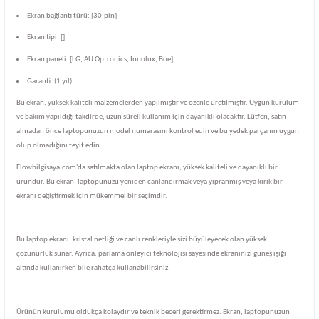
Ekran bağlantı türü: [30-pin]
Ekran tipi: []
Ekran paneli: [LG, AU Optronics, Innolux, Boe]
Garanti: (1 yıl)
Bu ekran, yüksek kaliteli malzemelerden yapılmıştır ve özenle üretilmiştir. Uygun kurulum
ve bakım yapıldığı takdirde, uzun süreli kullanım için dayanıklı olacaktır. Lütfen, satın
almadan önce laptopunuzun model numarasını kontrol edin ve bu yedek parçanın uygun
olup olmadığını teyit edin.
Flowbilgisaya.com'da satılmakta olan laptop ekranı, yüksek kaliteli ve dayanıklı bir
üründür. Bu ekran, laptopunuzu yeniden canlandırmak veya yıpranmış veya kırık bir
ekranı değiştirmek için mükemmel bir seçimdir.
Bu laptop ekranı, kristal netliği ve canlı renkleriyle sizi büyüleyecek olan yüksek
çözünürlük sunar. Ayrıca, parlama önleyici teknolojisi sayesinde ekranınızı güneş ışığı
altında kullanırken bile rahatça kullanabilirsiniz.
Ürünün kurulumu oldukça kolaydır ve teknik beceri gerektirmez. Ekran, laptopunuzun