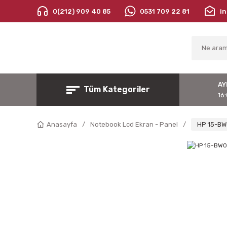
0(212) 909 40 85
0531 709 22 81
i
AY
Tüm Kategoriler
16:
Anasayfa
Notebook Lcd Ekran - Panel
HP 15-BW