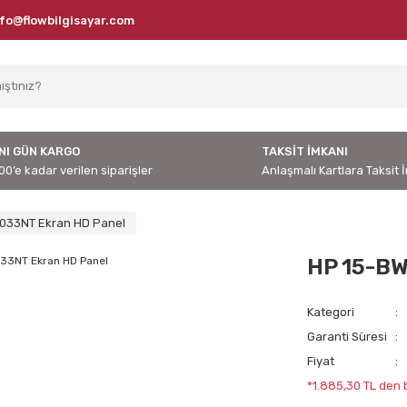
nfo@flowbilgisayar.com
NI GÜN KARGO
TAKSİT İMKANI
00’e kadar verilen siparişler
Anlaşmalı Kartlara Taksit 
033NT Ekran HD Panel
HP 15-BW
Kategori
Garanti Süresi
Fiyat
*1.885,30 TL den b