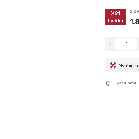
2.3
%21
1.
indirim
Montaj Hiz
Fiyat Alarmı