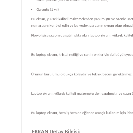
Garanti: (1 yıl)
Bu ekran, yüksek kaliteli malzemelerden yapılmıştır ve özenle üre
numarasını kontrol edin ve bu yedek parçanın uygun olup olmadığ
Flowbilgisaya.com'da satılmakta olan laptop ekranı, yüksek kalit
Bu laptop ekranı, kristal netliği ve canlı renkleriyle sizi büyüleye
Ürünün kurulumu oldukça kolaydır ve teknik beceri gerektirmez.
Laptop ekranı, yüksek kaliteli malzemelerden yapılmıştır ve uzun 
Bu laptop ekranı, hem iş hem de eğlence amaçlı kullanım için ideal
EKRAN Detay Bilgisi: