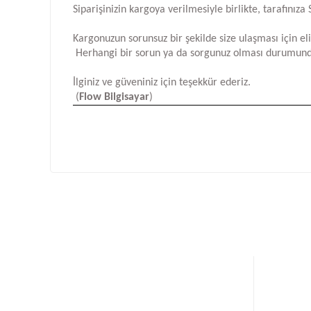
Siparişinizin kargoya verilmesiyle birlikte, tarafını
Kargonuzun sorunsuz bir şekilde size ulaşması için e
Herhangi bir sorun ya da sorgunuz olması durumund
İlginiz ve güveniniz için teşekkür ederiz.
(
Flow Bilgisayar
)
Bu ürünün fiyat bilgisi, resim, ürün açıklamalarında ve d
Görüş ve önerileriniz için teşekkür ederiz.
Ürün resmi kalitesiz, bozuk veya görüntülenemiyor.
Ürün açıklamasında eksik bilgiler bulunuyor.
Ürün bilgilerinde hatalar bulunuyor.
Ürün fiyatı diğer sitelerden daha pahalı.
Bu ürüne benzer farklı alternatifler olmalı.