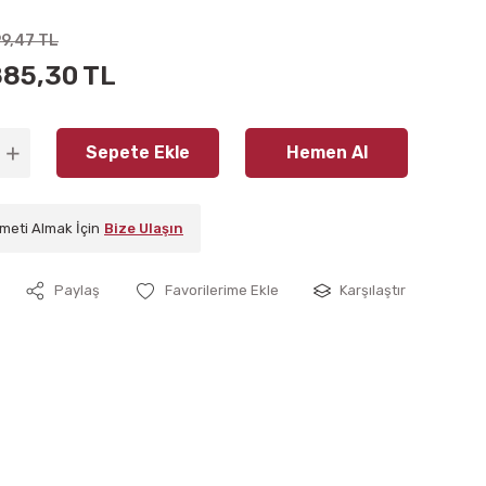
99,47 TL
885,30 TL
Sepete Ekle
Hemen Al
meti Almak İçin
Bize Ulaşın
Paylaş
Karşılaştır