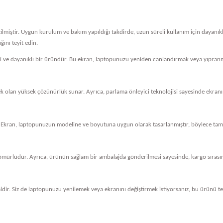
tilmiştir. Uygun kurulum ve bakım yapıldığı takdirde, uzun süreli kullanım için dayanı
ını teyit edin.
eli ve dayanıklı bir üründür. Bu ekran, laptopunuzu yeniden canlandırmak veya yıpranm
cek olan yüksek çözünürlük sunar. Ayrıca, parlama önleyici teknolojisi sayesinde ekranını
 Ekran, laptopunuzun modeline ve boyutuna uygun olarak tasarlanmıştır, böylece tam 
ömürlüdür. Ayrıca, ürünün sağlam bir ambalajda gönderilmesi sayesinde, kargo sırasında
dir. Siz de laptopunuzu yenilemek veya ekranını değiştirmek istiyorsanız, bu ürünü ter