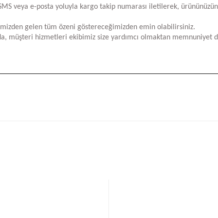
za SMS veya e-posta yoluyla kargo takip numarası iletilerek, ürününüzü
limizden gelen tüm özeni göstereceğimizden emin olabilirsiniz.
a, müşteri hizmetleri ekibimiz size yardımcı olmaktan memnuniyet d
iğer konularda yetersiz gördüğünüz noktaları öneri formunu kullanarak tara
Bu ürüne ilk yorumu siz yapın!
Yorum Yaz