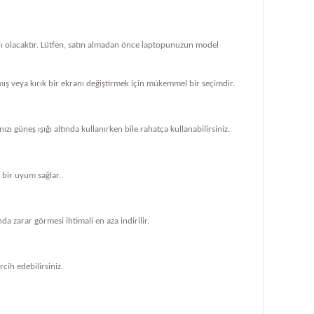
klı olacaktır. Lütfen, satın almadan önce laptopunuzun model
ış veya kırık bir ekranı değiştirmek için mükemmel bir seçimdir.
zı güneş ışığı altında kullanırken bile rahatça kullanabilirsiniz.
bir uyum sağlar.
 zarar görmesi ihtimali en aza indirilir.
cih edebilirsiniz.