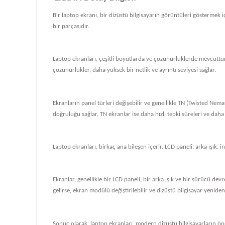
Bir laptop ekranı, bir dizüstü bilgisayarın görüntüleri göstermek iç
bir parçasıdır.
Laptop ekranları, çeşitli boyutlarda ve çözünürlüklerde mevcuttur
çözünürlükler, daha yüksek bir netlik ve ayrıntı seviyesi sağlar.
Ekranların panel türleri değişebilir ve genellikle TN (Twisted Nema
doğruluğu sağlar, TN ekranlar ise daha hızlı tepki süreleri ve daha
Laptop ekranları, birkaç ana bileşen içerir. LCD paneli, arka ışık, i
Ekranlar, genellikle bir LCD paneli, bir arka ışık ve bir sürücü de
gelirse, ekran modülü değiştirilebilir ve dizüstü bilgisayar yeniden ç
Sonuç olarak, laptop ekranları, modern dizüstü bilgisayarların önem