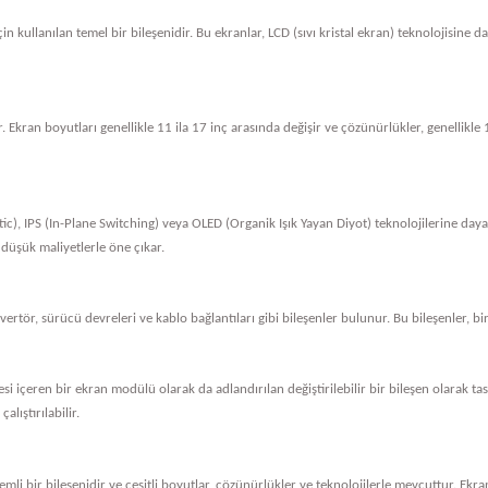
in kullanılan temel bir bileşenidir. Bu ekranlar, LCD (sıvı kristal ekran) teknolojisine 
. Ekran boyutları genellikle 11 ila 17 inç arasında değişir ve çözünürlükler, genellik
tic), IPS (In-Plane Switching) veya OLED (Organik Işık Yayan Diyot) teknolojilerine dayan
 düşük maliyetlerle öne çıkar.
nvertör, sürücü devreleri ve kablo bağlantıları gibi bileşenler bulunur. Bu bileşenler, bi
vresi içeren bir ekran modülü olarak da adlandırılan değiştirilebilir bir bileşen olarak 
alıştırılabilir.
li bir bileşenidir ve çeşitli boyutlar, çözünürlükler ve teknolojilerle mevcuttur. Ekran