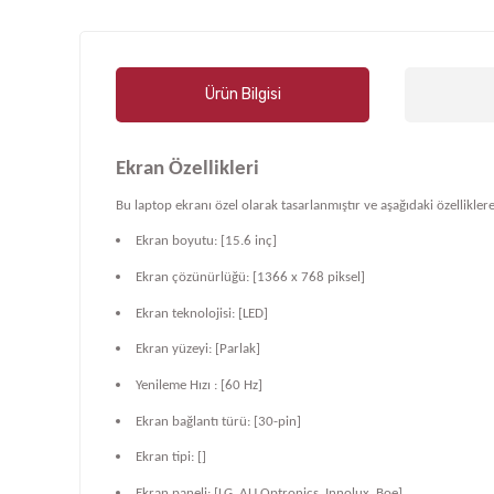
Ürün Bilgisi
Ekran Özellikleri
Bu laptop ekranı özel olarak tasarlanmıştır ve aşağıdaki özelliklere
Ekran boyutu: [15.6 inç]
Ekran çözünürlüğü: [1366 x 768 piksel]
Ekran teknolojisi: [LED]
Ekran yüzeyi: [Parlak]
Yenileme Hızı : [60 Hz]
Ekran bağlantı türü: [30-pin]
Ekran tipi: []
Ekran paneli: [LG, AU Optronics, Innolux, Boe]