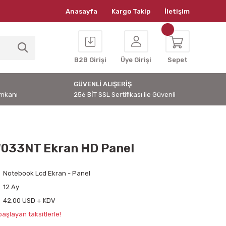
Anasayfa
Kargo Takip
İletişim
B2B Girişi
Üye Girişi
Sepet
GÜVENLİ ALIŞERİŞ
İmkanı
256 BİT SSL Sertifikası ile Güvenli
033NT Ekran HD Panel
Notebook Lcd Ekran - Panel
12 Ay
42,00 USD + KDV
aşlayan taksitlerle!