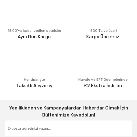
Ürün resmi kalitesiz, bozuk veya görüntülenemiyor.
Ürün açıklamasında eksik bilgiler bulunuyor.
Ürün bilgilerinde hatalar bulunuyor.
Ürün fiyatı diğer sitelerden daha pahalı.
16:00’ya kadar verilen siparişler
1500 TL ve üzeri
Aynı Gün Kargo
Kargo Ücretsiz
Bu ürüne benzer farklı alternatifler olmalı.
Gönder
Her siparişte
Havale ve EFT Ödemelerinde
Taksitli Alışveriş
%2 Ekstra İndirim
Yenilikleden ve Kampanyalardan Haberdar Olmak İçin
Bültenimize Kayodolun!