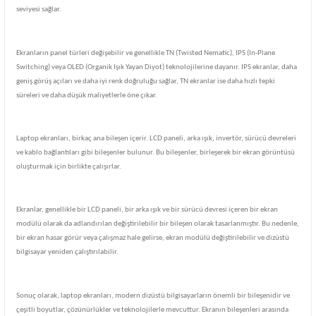
seviyesi sağlar.
Ekranların panel türleri değişebilir ve genellikle TN (Twisted Nematic), IPS (In-Plane
Switching) veya OLED (Organik Işık Yayan Diyot) teknolojilerine dayanır. IPS ekranlar, daha
geniş görüş açıları ve daha iyi renk doğruluğu sağlar, TN ekranlar ise daha hızlı tepki
süreleri ve daha düşük maliyetlerle öne çıkar.
Laptop ekranları, birkaç ana bileşen içerir. LCD paneli, arka ışık, invertör, sürücü devreleri
ve kablo bağlantıları gibi bileşenler bulunur. Bu bileşenler, birleşerek bir ekran görüntüsü
oluşturmak için birlikte çalışırlar.
Ekranlar, genellikle bir LCD paneli, bir arka ışık ve bir sürücü devresi içeren bir ekran
modülü olarak da adlandırılan değiştirilebilir bir bileşen olarak tasarlanmıştır. Bu nedenle,
bir ekran hasar görür veya çalışmaz hale gelirse, ekran modülü değiştirilebilir ve dizüstü
bilgisayar yeniden çalıştırılabilir.
Sonuç olarak, laptop ekranları, modern dizüstü bilgisayarların önemli bir bileşenidir ve
çeşitli boyutlar, çözünürlükler ve teknolojilerle mevcuttur. Ekranın bileşenleri arasında