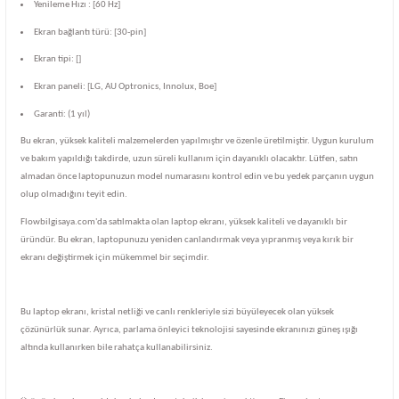
Yenileme Hızı : [60 Hz]
Ekran bağlantı türü: [30-pin]
Ekran tipi: []
Ekran paneli: [LG, AU Optronics, Innolux, Boe]
Garanti: (1 yıl)
Bu ekran, yüksek kaliteli malzemelerden yapılmıştır ve özenle üretilmiştir. Uygun kurulum
ve bakım yapıldığı takdirde, uzun süreli kullanım için dayanıklı olacaktır. Lütfen, satın
almadan önce laptopunuzun model numarasını kontrol edin ve bu yedek parçanın uygun
olup olmadığını teyit edin.
Flowbilgisaya.com'da satılmakta olan laptop ekranı, yüksek kaliteli ve dayanıklı bir
üründür. Bu ekran, laptopunuzu yeniden canlandırmak veya yıpranmış veya kırık bir
ekranı değiştirmek için mükemmel bir seçimdir.
Bu laptop ekranı, kristal netliği ve canlı renkleriyle sizi büyüleyecek olan yüksek
çözünürlük sunar. Ayrıca, parlama önleyici teknolojisi sayesinde ekranınızı güneş ışığı
altında kullanırken bile rahatça kullanabilirsiniz.