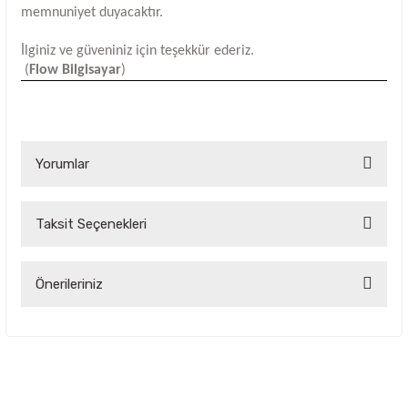
memnuniyet duyacaktır.
İlginiz ve güveniniz için teşekkür ederiz.
(
Flow Bilgisayar
)
Yorumlar
Taksit Seçenekleri
Bu ürüne ilk yorumu siz yapın!
Yorum Yaz
Önerileriniz
Bu ürünün fiyat bilgisi, resim, ürün açıklamalarında ve diğer
konularda yetersiz gördüğünüz noktaları öneri formunu
kullanarak tarafımıza iletebilirsiniz.
Görüş ve önerileriniz için teşekkür ederiz.