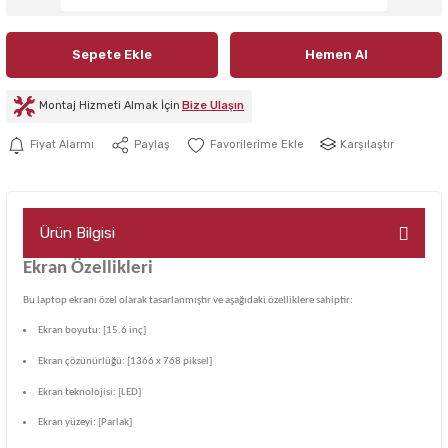
Sepete Ekle
Hemen Al
Montaj Hizmeti Almak İçin
Bize Ulaşın
Karşılaştır
Fiyat Alarmı
Paylaş
Ürün Bilgisi
Ekran Özellikleri
Bu laptop ekranı özel olarak tasarlanmıştır ve aşağıdaki özelliklere sahiptir:
Ekran boyutu: [15.6 inç]
Ekran çözünürlüğü: [1366 x 768 piksel]
Ekran teknolojisi: [LED]
Ekran yüzeyi: [Parlak]