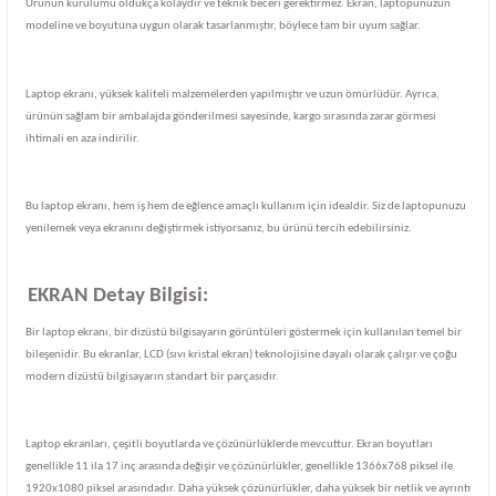
Ürünün kurulumu oldukça kolaydır ve teknik beceri gerektirmez. Ekran, laptopunuzun
modeline ve boyutuna uygun olarak tasarlanmıştır, böylece tam bir uyum sağlar.
Laptop ekranı, yüksek kaliteli malzemelerden yapılmıştır ve uzun ömürlüdür. Ayrıca,
ürünün sağlam bir ambalajda gönderilmesi sayesinde, kargo sırasında zarar görmesi
ihtimali en aza indirilir.
Bu laptop ekranı, hem iş hem de eğlence amaçlı kullanım için idealdir. Siz de laptopunuzu
yenilemek veya ekranını değiştirmek istiyorsanız, bu ürünü tercih edebilirsiniz.
EKRAN Detay Bilgisi:
Bir laptop ekranı, bir dizüstü bilgisayarın görüntüleri göstermek için kullanılan temel bir
bileşenidir. Bu ekranlar, LCD (sıvı kristal ekran) teknolojisine dayalı olarak çalışır ve çoğu
modern dizüstü bilgisayarın standart bir parçasıdır.
Laptop ekranları, çeşitli boyutlarda ve çözünürlüklerde mevcuttur. Ekran boyutları
genellikle 11 ila 17 inç arasında değişir ve çözünürlükler, genellikle 1366x768 piksel ile
1920x1080 piksel arasındadır. Daha yüksek çözünürlükler, daha yüksek bir netlik ve ayrıntı