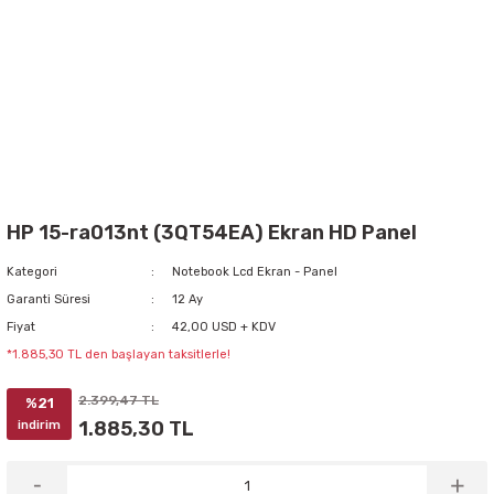
HP 15-ra013nt (3QT54EA) Ekran HD Panel
Kategori
Notebook Lcd Ekran - Panel
Garanti Süresi
12 Ay
Fiyat
42,00 USD + KDV
*1.885,30 TL den başlayan taksitlerle!
2.399,47 TL
%21
1.885,30 TL
indirim