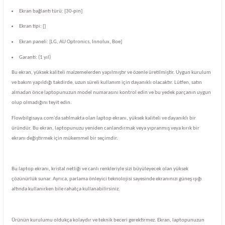
Ekran bağlantı türü: [30-pin]
Ekran tipi: []
Ekran paneli: [LG, AU Optronics, Innolux, Boe]
Garanti: (1 yıl)
Bu ekran, yüksek kaliteli malzemelerden yapılmıştır ve özenle üretilmiştir. Uygun kurulum
ve bakım yapıldığı takdirde, uzun süreli kullanım için dayanıklı olacaktır. Lütfen, satın
almadan önce laptopunuzun model numarasını kontrol edin ve bu yedek parçanın uygun
olup olmadığını teyit edin.
Flowbilgisaya.com'da satılmakta olan laptop ekranı, yüksek kaliteli ve dayanıklı bir
üründür. Bu ekran, laptopunuzu yeniden canlandırmak veya yıpranmış veya kırık bir
ekranı değiştirmek için mükemmel bir seçimdir.
Bu laptop ekranı, kristal netliği ve canlı renkleriyle sizi büyüleyecek olan yüksek
çözünürlük sunar. Ayrıca, parlama önleyici teknolojisi sayesinde ekranınızı güneş ışığı
altında kullanırken bile rahatça kullanabilirsiniz.
Ürünün kurulumu oldukça kolaydır ve teknik beceri gerektirmez. Ekran, laptopunuzun