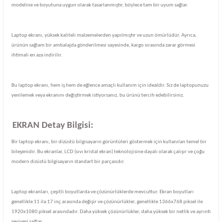
modeline ve boyutuna uygun olarak tasarlanmıştır, böylece tam bir uyum sağlar.
Laptop ekranı, yüksek kaliteli malzemelerden yapılmıştır ve uzun ömürlüdür. Ayrıca,
ürünün sağlam bir ambalajda gönderilmesi sayesinde, kargo sırasında zarar görmesi
ihtimali en aza indirilir.
Bu laptop ekranı, hem iş hem de eğlence amaçlı kullanım için idealdir. Siz de laptopunuzu
yenilemek veya ekranını değiştirmek istiyorsanız, bu ürünü tercih edebilirsiniz.
EKRAN Detay Bilgisi:
Bir laptop ekranı, bir dizüstü bilgisayarın görüntüleri göstermek için kullanılan temel bir
bileşenidir. Bu ekranlar, LCD (sıvı kristal ekran) teknolojisine dayalı olarak çalışır ve çoğu
modern dizüstü bilgisayarın standart bir parçasıdır.
Laptop ekranları, çeşitli boyutlarda ve çözünürlüklerde mevcuttur. Ekran boyutları
genellikle 11 ila 17 inç arasında değişir ve çözünürlükler, genellikle 1366x768 piksel ile
1920x1080 piksel arasındadır. Daha yüksek çözünürlükler, daha yüksek bir netlik ve ayrıntı
seviyesi sağlar.