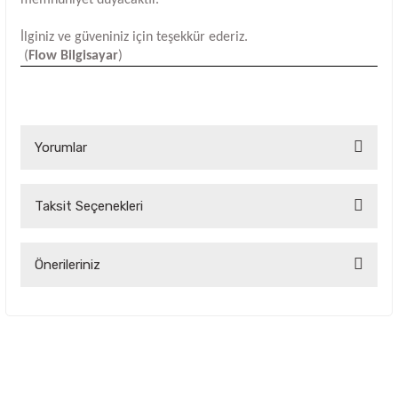
İlginiz ve güveniniz için teşekkür ederiz.
(
Flow Bilgisayar
)
Yorumlar
Taksit Seçenekleri
Bu ürüne ilk yorumu siz yapın!
Yorum Yaz
Önerileriniz
Bu ürünün fiyat bilgisi, resim, ürün açıklamalarında ve diğer
konularda yetersiz gördüğünüz noktaları öneri formunu
kullanarak tarafımıza iletebilirsiniz.
Görüş ve önerileriniz için teşekkür ederiz.
Ürün resmi kalitesiz, bozuk veya görüntülenemiyor.