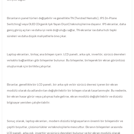
Ekranların panel türleri değişebilir ve genellikle TN (Twisted Nematic), IPS (In-Plane
Switching) veya OLED (Organik Işık Yayan Diyot) teknolojilerine dayanır. IPS ekranlar, daha
geniş görüş açıları ve daha iyi renk doğruluğu sağlar, TN ekranlar ise daha hızlı tepki
süreleri ve daha düşük maliyetlerle öne çıkar.
Laptop ekranları, birkaç ana bileşen içerir. LCD paneli, arka ışık, invertör, sürücü devreleri
ve kablo bağlantıları gibi bileşenler bulunur. Bu bileşenler, birleşerek bir ekran görüntüsü
oluşturmak için birlikte çalışırlar.
Ekranlar, genellikle bir LCD paneli, bir arka ışık ve bir sürücü devresi içeren bir ekran
modülü olarak da adlandırılan değiştirilebilir bir bileşen olarak tasarlanmıştır. Bu nedenle,
bir ekran hasar görür veya çalışmaz hale gelirse, ekran modülü değiştirilebilir ve dizüstü
bilgisayar yeniden çalıştırılabilir.
Sonuç olarak, laptop ekranları, modern dizüstü bilgisayarların önemli bir bileşenidir ve
çeşitli boyutlar, çözünürlükler ve teknolojilerle mevcuttur. Ekranın bileşenleri arasında
LCD paneli, arka ışık, invertör ve sürücü devreleri bulunur ve bir ekran modülü olarak