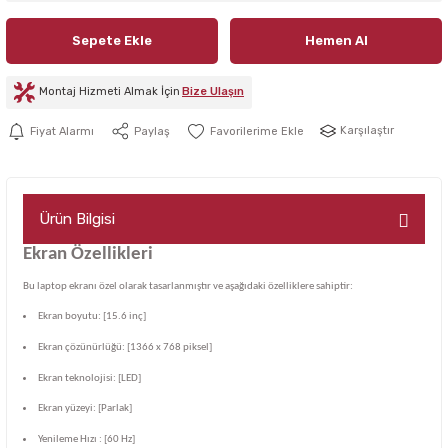
Sepete Ekle
Hemen Al
Montaj Hizmeti Almak İçin
Bize Ulaşın
Karşılaştır
Fiyat Alarmı
Paylaş
Ürün Bilgisi
Ekran Özellikleri
Bu laptop ekranı özel olarak tasarlanmıştır ve aşağıdaki özelliklere sahiptir:
Ekran boyutu: [15.6 inç]
Ekran çözünürlüğü: [1366 x 768 piksel]
Ekran teknolojisi: [LED]
Ekran yüzeyi: [Parlak]
Yenileme Hızı : [60 Hz]