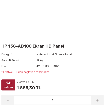
HP 15G-AD100 Ekran HD Panel
Kategori
Notebook Lcd Ekran - Panel
Garanti Süresi
12 Ay
Fiyat
42,00 USD + KDV
*1.885,30 TL den başlayan taksitlerle!
2.399,47 TL
%21
1.885,30 TL
indirim