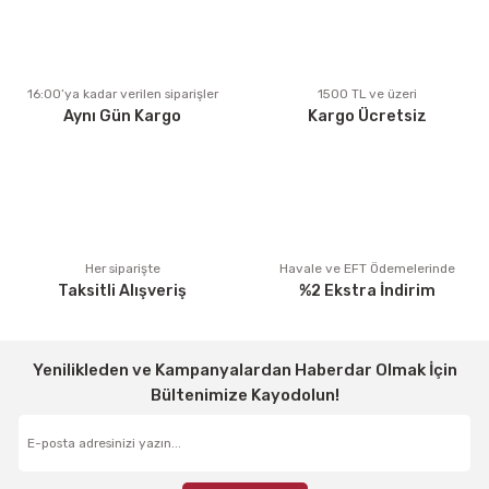
Ürün açıklamasında eksik bilgiler bulunuyor.
Ürün bilgilerinde hatalar bulunuyor.
Ürün fiyatı diğer sitelerden daha pahalı.
16:00’ya kadar verilen siparişler
1500 TL ve üzeri
Aynı Gün Kargo
Kargo Ücretsiz
Bu ürüne benzer farklı alternatifler olmalı.
Gönder
Her siparişte
Havale ve EFT Ödemelerinde
Taksitli Alışveriş
%2 Ekstra İndirim
Yenilikleden ve Kampanyalardan Haberdar Olmak İçin
Bültenimize Kayodolun!