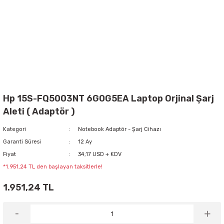
Hp 15S-FQ5003NT 6G0G5EA Laptop Orjinal Şarj
Aleti ( Adaptör )
Kategori
Notebook Adaptör - Şarj Cihazı
Garanti Süresi
12 Ay
Fiyat
34,17 USD + KDV
*1.951,24 TL den başlayan taksitlerle!
1.951,24 TL