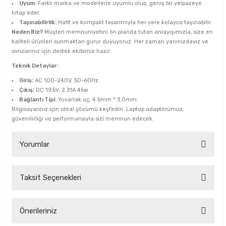
Uyum:
Farklı marka ve modellerle uyumlu olup, geniş bir yelpazeye
hitap eder.
Taşınabilirlik:
Hafif ve kompakt tasarımıyla her yere kolayca taşınabilir.
Neden Biz?
Müşteri memnuniyetini ön planda tutan anlayışımızla, size en
kaliteli ürünleri sunmaktan gurur duyuyoruz. Her zaman yanınızdayız ve
sorularınız için destek ekibimiz hazır.
Teknik Detaylar:
Giriş:
AC 100-240V, 50-60Hz
Çıkış:
DC 19.5V, 2.31A 45w
Bağlantı Tipi:
Yuvarlak uç, 4.5mm * 3.0mm
Bilgisayarınız için ideal çözümü keşfedin. Laptop adaptörümüz,
güvenilirliği ve performansıyla sizi memnun edecek.
Yorumlar
Taksit Seçenekleri
Bu ürüne ilk yorumu siz yapın!
Yorum Yaz
Önerileriniz