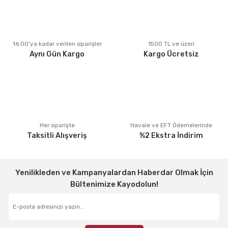
Ürün açıklamasında eksik bilgiler bulunuyor.
Ürün bilgilerinde hatalar bulunuyor.
Ürün fiyatı diğer sitelerden daha pahalı.
16:00’ya kadar verilen siparişler
1500 TL ve üzeri
Aynı Gün Kargo
Kargo Ücretsiz
Bu ürüne benzer farklı alternatifler olmalı.
Gönder
Her siparişte
Havale ve EFT Ödemelerinde
Taksitli Alışveriş
%2 Ekstra İndirim
Yenilikleden ve Kampanyalardan Haberdar Olmak İçin
Bültenimize Kayodolun!