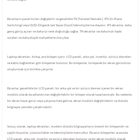
Ekranların panel türleri değişebilir ve genellikle TN (Twisted Nematic), IPS (In-Plane
Switching) veya OLED (Organik Işık Yayan Diyot) teknolojilerine dayanır. IPS ekranlar, daha
geniş görüş açıları ve daha iyi renk doğruluğu sağlar, TN ekranlar ise daha hızlı tepki
süreleri ve daha düşük maliyetlerle öne çıkar.
Laptop ekranları, birkaç ana bileşen içerir. LCD paneli, arka ışık, invertör, sürücü devreleri
ve kablo bağlantıları gibi bileşenler bulunur. Bu bileşenler, birleşerek bir ekran görüntüsü
oluşturmak için birlikte çalışırlar.
Ekranlar, genellikle bir LCD paneli, bir arka ışık ve bir sürücü devresi içeren bir ekran
modülü olarak da adlandırılan değiştirilebilir bir bileşen olarak tasarlanmıştır. Bu nedenle,
bir ekran hasar görür veya çalışmaz hale gelirse, ekran modülü değiştirilebilir ve dizüstü
bilgisayar yeniden çalıştırılabilir.
Sonuç olarak, laptop ekranları, modern dizüstü bilgisayarların önemli bir bileşenidir ve
çeşitli boyutlar, çözünürlükler ve teknolojilerle mevcuttur. Ekranın bileşenleri arasında
LCD paneli, arka ışık, invertör ve sürücü devreleri bulunur ve bir ekran modülü olarak