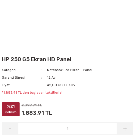
HP 250 G5 Ekran HD Panel
Kategori
Notebook Lcd Ekran - Panel
Garanti Süresi
12 Ay
Fiyat
42,00 USD + KDV
*1.883,91 TL den başlayan taksitlerle!
2.397,71 TL
%21
1.883,91 TL
indirim