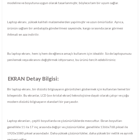
modeline ve boyutuna uygun olarak tasarlanmıştır, böylece tam bir uyum sağlar.
Laptop ekranı, yüksek kaliteli malzemelerden yapılmıştır ve uzun ömürlüdür. Ayrıca,
ürünün sağlam bir ambalajda gönderilmesi sayesinde, kargo sırasında zarar görmesi
ihtimali en aza indirilir.
Bu laptop ekranı, hem iş hem de eğlence amaçlı kullanım için idealdir. Siz de laptopunuzu
yenilemek veya ekranını değiştirmek istiyorsanız, bu ürünü tercih edebilirsiniz.
EKRAN Detay Bilgisi:
Bir laptop ekranı, bir dizüstü bilgisayarın görüntüleri göstermek için kullanılan temel bir
bileşenidir. Bu ekranlar, LCD (sıvı kristal ekran) teknolojisine dayalı olarak çalışır ve çoğu
modern dizüstü bilgisayarın standart bir parçasıdır.
Laptop ekranları, çeşitli boyutlarda ve çözünürlüklerde mevcuttur. Ekran boyutları
genellikle 11 ila 17 inç arasında değişir ve çözünürlükler, genellikle 1366x768 piksel ile
1920x1080 piksel arasındadır. Daha yüksek çözünürlükler, daha yüksek bir netlik ve ayrıntı
seviyesi sağlar.