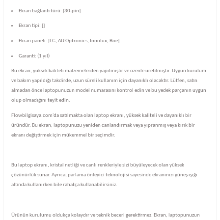
Ekran bağlantı türü: [30-pin]
Ekran tipi: []
Ekran paneli: [LG, AU Optronics, Innolux, Boe]
Garanti: (1 yıl)
Bu ekran, yüksek kaliteli malzemelerden yapılmıştır ve özenle üretilmiştir. Uygun kurulum
ve bakım yapıldığı takdirde, uzun süreli kullanım için dayanıklı olacaktır. Lütfen, satın
almadan önce laptopunuzun model numarasını kontrol edin ve bu yedek parçanın uygun
olup olmadığını teyit edin.
Flowbilgisaya.com'da satılmakta olan laptop ekranı, yüksek kaliteli ve dayanıklı bir
üründür. Bu ekran, laptopunuzu yeniden canlandırmak veya yıpranmış veya kırık bir
ekranı değiştirmek için mükemmel bir seçimdir.
Bu laptop ekranı, kristal netliği ve canlı renkleriyle sizi büyüleyecek olan yüksek
çözünürlük sunar. Ayrıca, parlama önleyici teknolojisi sayesinde ekranınızı güneş ışığı
altında kullanırken bile rahatça kullanabilirsiniz.
Ürünün kurulumu oldukça kolaydır ve teknik beceri gerektirmez. Ekran, laptopunuzun