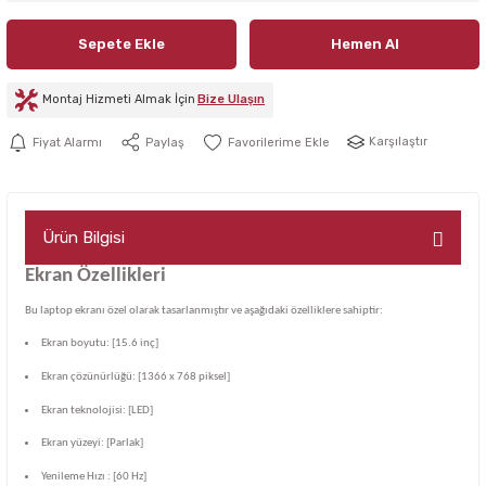
Sepete Ekle
Hemen Al
Montaj Hizmeti Almak İçin
Bize Ulaşın
Karşılaştır
Fiyat Alarmı
Paylaş
Ürün Bilgisi
Ekran Özellikleri
Bu laptop ekranı özel olarak tasarlanmıştır ve aşağıdaki özelliklere sahiptir:
Ekran boyutu: [15.6 inç]
Ekran çözünürlüğü: [1366 x 768 piksel]
Ekran teknolojisi: [LED]
Ekran yüzeyi: [Parlak]
Yenileme Hızı : [60 Hz]