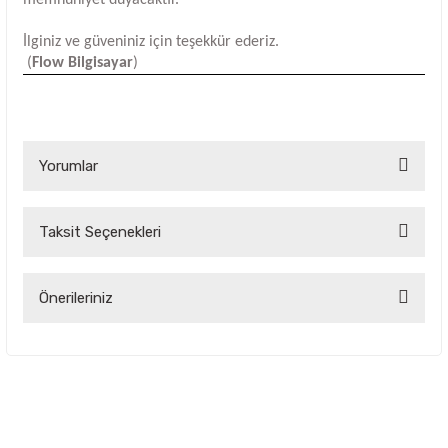
İlginiz ve güveniniz için teşekkür ederiz.
(
Flow Bilgisayar
)
Yorumlar
Taksit Seçenekleri
Bu ürüne ilk yorumu siz yapın!
Yorum Yaz
Önerileriniz
Bu ürünün fiyat bilgisi, resim, ürün açıklamalarında ve diğer
konularda yetersiz gördüğünüz noktaları öneri formunu
kullanarak tarafımıza iletebilirsiniz.
Görüş ve önerileriniz için teşekkür ederiz.
Ürün resmi kalitesiz, bozuk veya görüntülenemiyor.