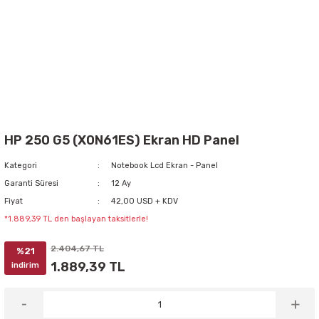
HP 250 G5 (X0N61ES) Ekran HD Panel
Kategori
Notebook Lcd Ekran - Panel
Garanti Süresi
12 Ay
Fiyat
42,00 USD + KDV
*1.889,39 TL den başlayan taksitlerle!
2.404,67 TL
%21
1.889,39 TL
indirim