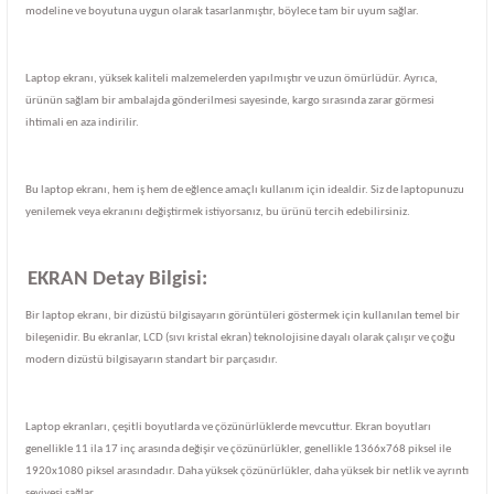
modeline ve boyutuna uygun olarak tasarlanmıştır, böylece tam bir uyum sağlar.
Laptop ekranı, yüksek kaliteli malzemelerden yapılmıştır ve uzun ömürlüdür. Ayrıca,
ürünün sağlam bir ambalajda gönderilmesi sayesinde, kargo sırasında zarar görmesi
ihtimali en aza indirilir.
Bu laptop ekranı, hem iş hem de eğlence amaçlı kullanım için idealdir. Siz de laptopunuzu
yenilemek veya ekranını değiştirmek istiyorsanız, bu ürünü tercih edebilirsiniz.
EKRAN Detay Bilgisi:
Bir laptop ekranı, bir dizüstü bilgisayarın görüntüleri göstermek için kullanılan temel bir
bileşenidir. Bu ekranlar, LCD (sıvı kristal ekran) teknolojisine dayalı olarak çalışır ve çoğu
modern dizüstü bilgisayarın standart bir parçasıdır.
Laptop ekranları, çeşitli boyutlarda ve çözünürlüklerde mevcuttur. Ekran boyutları
genellikle 11 ila 17 inç arasında değişir ve çözünürlükler, genellikle 1366x768 piksel ile
1920x1080 piksel arasındadır. Daha yüksek çözünürlükler, daha yüksek bir netlik ve ayrıntı
seviyesi sağlar.