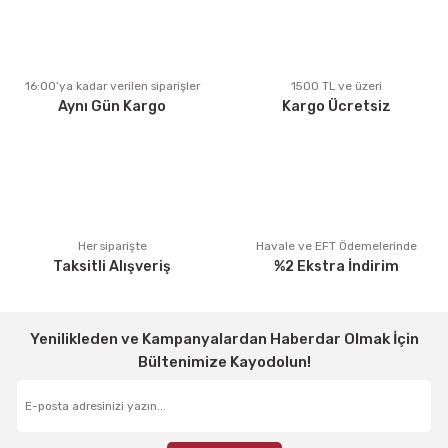
Ürün açıklamasında eksik bilgiler bulunuyor.
Ürün bilgilerinde hatalar bulunuyor.
Ürün fiyatı diğer sitelerden daha pahalı.
16:00’ya kadar verilen siparişler
1500 TL ve üzeri
Aynı Gün Kargo
Kargo Ücretsiz
Bu ürüne benzer farklı alternatifler olmalı.
Gönder
Her siparişte
Havale ve EFT Ödemelerinde
Taksitli Alışveriş
%2 Ekstra İndirim
Yenilikleden ve Kampanyalardan Haberdar Olmak İçin
Bültenimize Kayodolun!