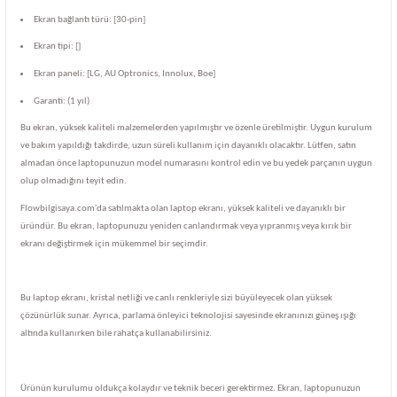
Ekran bağlantı türü: [30-pin]
Ekran tipi: []
Ekran paneli: [LG, AU Optronics, Innolux, Boe]
Garanti: (1 yıl)
Bu ekran, yüksek kaliteli malzemelerden yapılmıştır ve özenle üretilmiştir. Uygun kurulum
ve bakım yapıldığı takdirde, uzun süreli kullanım için dayanıklı olacaktır. Lütfen, satın
almadan önce laptopunuzun model numarasını kontrol edin ve bu yedek parçanın uygun
olup olmadığını teyit edin.
Flowbilgisaya.com'da satılmakta olan laptop ekranı, yüksek kaliteli ve dayanıklı bir
üründür. Bu ekran, laptopunuzu yeniden canlandırmak veya yıpranmış veya kırık bir
ekranı değiştirmek için mükemmel bir seçimdir.
Bu laptop ekranı, kristal netliği ve canlı renkleriyle sizi büyüleyecek olan yüksek
çözünürlük sunar. Ayrıca, parlama önleyici teknolojisi sayesinde ekranınızı güneş ışığı
altında kullanırken bile rahatça kullanabilirsiniz.
Ürünün kurulumu oldukça kolaydır ve teknik beceri gerektirmez. Ekran, laptopunuzun