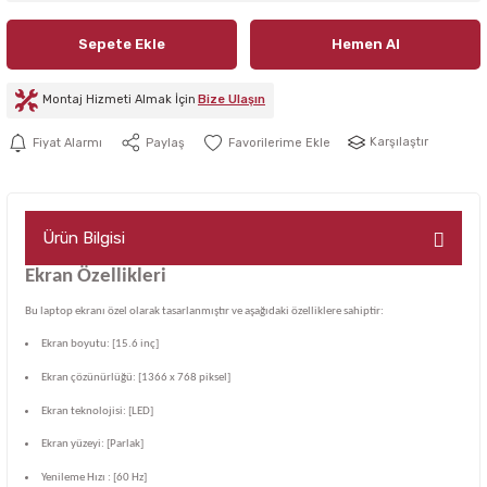
Sepete Ekle
Hemen Al
Montaj Hizmeti Almak İçin
Bize Ulaşın
Karşılaştır
Fiyat Alarmı
Paylaş
Ürün Bilgisi
Ekran Özellikleri
Bu laptop ekranı özel olarak tasarlanmıştır ve aşağıdaki özelliklere sahiptir:
Ekran boyutu: [15.6 inç]
Ekran çözünürlüğü: [1366 x 768 piksel]
Ekran teknolojisi: [LED]
Ekran yüzeyi: [Parlak]
Yenileme Hızı : [60 Hz]