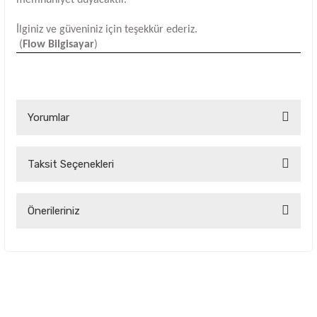
İlginiz ve güveniniz için teşekkür ederiz.
(
Flow Bilgisayar
)
Yorumlar
Taksit Seçenekleri
Bu ürüne ilk yorumu siz yapın!
Yorum Yaz
Önerileriniz
Bu ürünün fiyat bilgisi, resim, ürün açıklamalarında ve diğer
konularda yetersiz gördüğünüz noktaları öneri formunu
kullanarak tarafımıza iletebilirsiniz.
Görüş ve önerileriniz için teşekkür ederiz.
Ürün resmi kalitesiz, bozuk veya görüntülenemiyor.