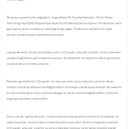
Ekranların panel türleri değişebilir ve genellikle TN (Twisted Nematic), IPS (In-Plane
Switching) veya OLED (Organik Işık Yayan Diyot) teknolojilerine dayanır. IPS ekranlar, daha
geniş görüş açıları ve daha iyi renk doğruluğu sağlar, TN ekranlar ise daha hızlı tepki
süreleri ve daha düşük maliyetlerle öne çıkar.
Laptop ekranları, birkaç ana bileşen içerir. LCD paneli, arka ışık, invertör, sürücü devreleri
ve kablo bağlantıları gibi bileşenler bulunur. Bu bileşenler, birleşerek bir ekran görüntüsü
oluşturmak için birlikte çalışırlar.
Ekranlar, genellikle bir LCD paneli, bir arka ışık ve bir sürücü devresi içeren bir ekran
modülü olarak da adlandırılan değiştirilebilir bir bileşen olarak tasarlanmıştır. Bu nedenle,
bir ekran hasar görür veya çalışmaz hale gelirse, ekran modülü değiştirilebilir ve dizüstü
bilgisayar yeniden çalıştırılabilir.
Sonuç olarak, laptop ekranları, modern dizüstü bilgisayarların önemli bir bileşenidir ve
çeşitli boyutlar, çözünürlükler ve teknolojilerle mevcuttur. Ekranın bileşenleri arasında
LCD paneli, arka ışık, invertör ve sürücü devreleri bulunur ve bir ekran modülü olarak