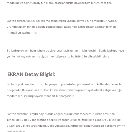
modeline ve boyutuna uygun olarak tasarlanmıştır, böylece tam bir uyum sağlar.
Laptop ekranı, yüksek kaliteli malzemelerden yapılmıştır ve uzun ömürlüdür. Ayrıca,
ürünün sağlam bir ambalajda gönderilmesi sayesinde, kargo sırasında zarar görmesi
ihtimali en aza indirilir.
Bu laptop ekranı, hem iş hem de eğlence amaçlı kullanım için idealdir. Siz de laptopunuzu
yenilemek veya ekranını değiştirmek istiyorsanız, bu ürünü tercih edebilirsiniz.
EKRAN Detay Bilgisi:
Bir laptop ekranı, bir dizüstü bilgisayarın görüntüleri göstermek için kullanılan temel bir
bileşenidir. Bu ekranlar, LCD (sıvı kristal ekran) teknolojisine dayalı olarak çalışır ve çoğu
modern dizüstü bilgisayarın standart bir parçasıdır.
Laptop ekranları, çeşitli boyutlarda ve çözünürlüklerde mevcuttur. Ekran boyutları
genellikle 11 ila 17 inç arasında değişir ve çözünürlükler, genellikle 1366x768 piksel ile
1920x1080 piksel arasındadır. Daha yüksek çözünürlükler, daha yüksek bir netlik ve ayrıntı
seviyesi sağlar.