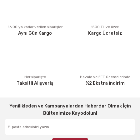
Ürün açıklamasında eksik bilgiler bulunuyor.
Ürün bilgilerinde hatalar bulunuyor.
Ürün fiyatı diğer sitelerden daha pahalı.
16:00’ya kadar verilen siparişler
1500 TL ve üzeri
Aynı Gün Kargo
Kargo Ücretsiz
Bu ürüne benzer farklı alternatifler olmalı.
Gönder
Her siparişte
Havale ve EFT Ödemelerinde
Taksitli Alışveriş
%2 Ekstra İndirim
Yenilikleden ve Kampanyalardan Haberdar Olmak İçin
Bültenimize Kayodolun!