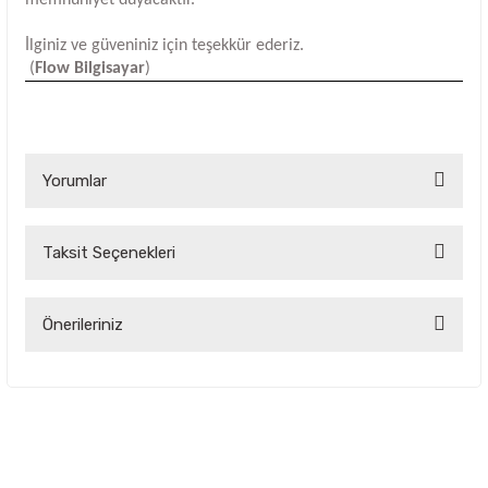
İlginiz ve güveniniz için teşekkür ederiz.
(
Flow Bilgisayar
)
Yorumlar
Taksit Seçenekleri
Bu ürüne ilk yorumu siz yapın!
Yorum Yaz
Önerileriniz
Bu ürünün fiyat bilgisi, resim, ürün açıklamalarında ve diğer
konularda yetersiz gördüğünüz noktaları öneri formunu
kullanarak tarafımıza iletebilirsiniz.
Görüş ve önerileriniz için teşekkür ederiz.
Ürün resmi kalitesiz, bozuk veya görüntülenemiyor.