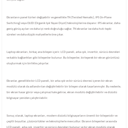
Ekranların panel türleri değişebilir ve genellikle TN (Twisted Nematic), IPS (In-Plane
Switching) veya OLED (Organik Işık Yayan Diyot) teknolojilerine dayanır. IPS ekranlar, daha
geniş görüş açıları ve daha iyi renk doğruluğu sağlar, TN ekranlar ise daha hızlı tepki
süreleri ve daha düşük maliyetlerle öne çıkar.
Laptop ekranları, birkaç ana bileşen içerir. LCD paneli, arka ışık, invertör, sürücü devreleri
ve kablo bağlantıları gibi bileşenler bulunur. Bu bileşenler, birleşerek bir ekran görüntüsü
oluşturmak için birlikte çalışırlar.
Ekranlar, genellikle bir LCD paneli, bir arka ışık ve bir sürücü devresi içeren bir ekran
modülü olarak da adlandırılan değiştirilebilir bir bileşen olarak tasarlanmıştır. Bu nedenle,
bir ekran hasar görür veya çalışmaz hale gelirse, ekran modülü değiştirilebilir ve dizüstü
bilgisayar yeniden çalıştırılabilir.
Sonuç olarak, laptop ekranları, modern dizüstü bilgisayarların önemli bir bileşenidir ve
çeşitli boyutlar, çözünürlükler ve teknolojilerle mevcuttur. Ekranın bileşenleri arasında
LCD paneli, arka ışık, invertör ve sürücü devreleri bulunur ve bir ekran modülü olarak