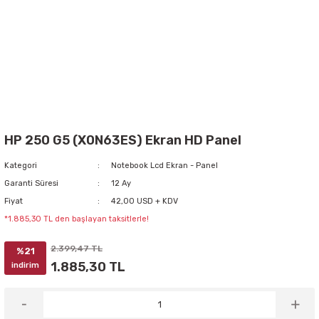
HP 250 G5 (X0N63ES) Ekran HD Panel
Kategori
Notebook Lcd Ekran - Panel
Garanti Süresi
12 Ay
Fiyat
42,00 USD + KDV
*1.885,30 TL den başlayan taksitlerle!
2.399,47 TL
%21
1.885,30 TL
indirim