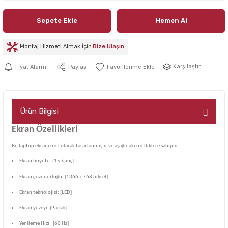
Sepete Ekle
Hemen Al
Montaj Hizmeti Almak İçin
Bize Ulaşın
Karşılaştır
Fiyat Alarmı
Paylaş
Ürün Bilgisi
Ekran Özellikleri
Bu laptop ekranı özel olarak tasarlanmıştır ve aşağıdaki özelliklere sahiptir:
Ekran boyutu: [15.6 inç]
Ekran çözünürlüğü: [1366 x 768 piksel]
Ekran teknolojisi: [LED]
Ekran yüzeyi: [Parlak]
Yenileme Hızı : [60 Hz]