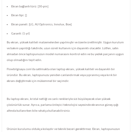
Ekran bağlantı türü: [30-pin]
Ekran tipi: []
Ekran paneli: [LG, AU Optronics, Innolux, Boe]
Garanti: (1 yıl)
Bu ekran, yüksek kaliteli malzemelerden yapılmıştır ve özenle üretilmiştir. Uygun kurulum
ve bakım yapıldığı takdirde, uzun süreli kullanım için dayanıklı olacaktır. Lütfen, satın
almadan önce laptopunuzun model numarasını kontrol edin ve bu yedek parçanın uygun
olup olmadığını teyit edin.
Flowbilgisaya.com'da satılmakta olan laptop ekranı, yüksek kaliteli ve dayanıklı bir
üründür. Bu ekran, laptopunuzu yeniden canlandırmak veya yıpranmış veya kırık bir
ekranı değiştirmek için mükemmel bir seçimdir.
Bu laptop ekranı, kristal netliği ve canlı renkleriyle sizi büyüleyecek olan yüksek
çözünürlük sunar. Ayrıca, parlama önleyici teknolojisi sayesinde ekranınızı güneş ışığı
altında kullanırken bile rahatça kullanabilirsiniz.
Ürünün kurulumu oldukça kolaydır ve teknik beceri gerektirmez. Ekran, laptopunuzun