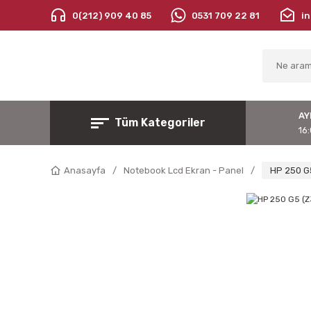
0(212) 909 40 85
0531 709 22 81
i
AY
Tüm Kategoriler
16:
Anasayfa
Notebook Lcd Ekran - Panel
HP 250 G