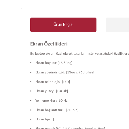
Ürün Bilgisi
Ekran Özellikleri
Bu laptop ekranı özel olarak tasarlanmıştır ve aşağıdaki özelliklere
Ekran boyutu: [15.6 inç]
Ekran çözünürlüğü: [1366 x 768 piksel]
Ekran teknolojisi: [LED]
Ekran yüzeyi: [Parlak]
Yenileme Hızı : [60 Hz]
Ekran bağlantı türü: [30-pin]
Ekran tipi: []
Ekran paneli: [LG, AU Optronics, Innolux, Boe]