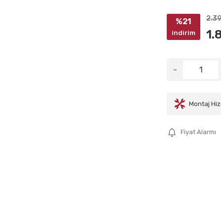
2.3
%21
1.
indirim
Montaj Hiz
Fiyat Alarmı