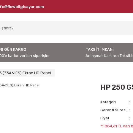
nfo@flowbilgisayar.com
NI GÜN KARGO
TAKSİT İMKANI
00’e kadar verilen siparişler
Anlaşmalı Kartlara Taksit 
5 (Z3A61ES) Ekran HD Panel
HP 250 G
Kategori
Garanti Süresi
Fiyat
*1.884,61 TL den b