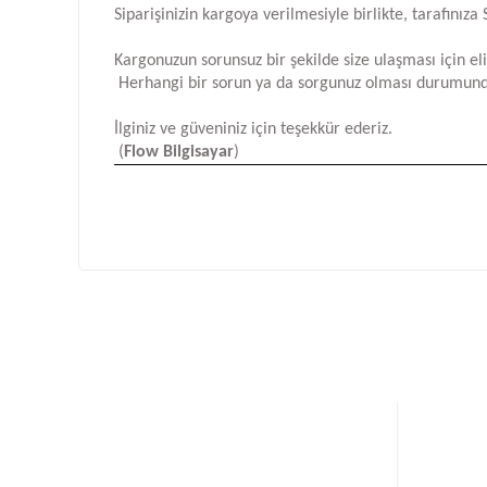
Siparişinizin kargoya verilmesiyle birlikte, tarafını
Kargonuzun sorunsuz bir şekilde size ulaşması için e
Herhangi bir sorun ya da sorgunuz olması durumund
İlginiz ve güveniniz için teşekkür ederiz.
(
Flow Bilgisayar
)
Bu ürünün fiyat bilgisi, resim, ürün açıklamalarında ve d
Görüş ve önerileriniz için teşekkür ederiz.
Ürün resmi kalitesiz, bozuk veya görüntülenemiyor.
Ürün açıklamasında eksik bilgiler bulunuyor.
Ürün bilgilerinde hatalar bulunuyor.
Ürün fiyatı diğer sitelerden daha pahalı.
Bu ürüne benzer farklı alternatifler olmalı.