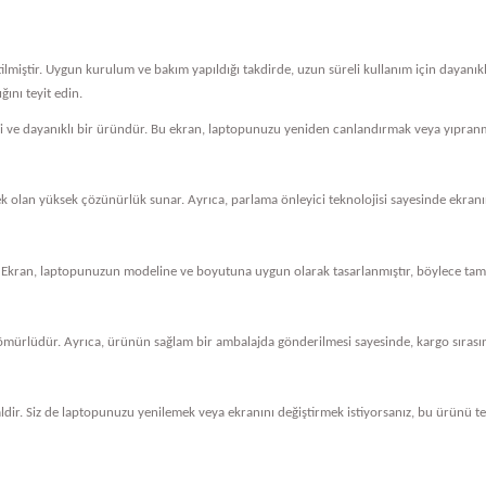
tilmiştir. Uygun kurulum ve bakım yapıldığı takdirde, uzun süreli kullanım için dayanı
ını teyit edin.
eli ve dayanıklı bir üründür. Bu ekran, laptopunuzu yeniden canlandırmak veya yıpranm
cek olan yüksek çözünürlük sunar. Ayrıca, parlama önleyici teknolojisi sayesinde ekranını
 Ekran, laptopunuzun modeline ve boyutuna uygun olarak tasarlanmıştır, böylece tam 
ömürlüdür. Ayrıca, ürünün sağlam bir ambalajda gönderilmesi sayesinde, kargo sırasında
dir. Siz de laptopunuzu yenilemek veya ekranını değiştirmek istiyorsanız, bu ürünü ter