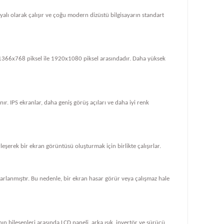
dayalı olarak çalışır ve çoğu modern dizüstü bilgisayarın standart
le 1366x768 piksel ile 1920x1080 piksel arasındadır. Daha yüksek
ır. IPS ekranlar, daha geniş görüş açıları ve daha iyi renk
rleşerek bir ekran görüntüsü oluşturmak için birlikte çalışırlar.
tasarlanmıştır. Bu nedenle, bir ekran hasar görür veya çalışmaz hale
ın bileşenleri arasında LCD paneli, arka ışık, invertör ve sürücü