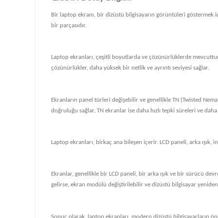
Bir laptop ekranı, bir dizüstü bilgisayarın görüntüleri göstermek iç
bir parçasıdır.
Laptop ekranları, çeşitli boyutlarda ve çözünürlüklerde mevcuttur
çözünürlükler, daha yüksek bir netlik ve ayrıntı seviyesi sağlar.
Ekranların panel türleri değişebilir ve genellikle TN (Twisted Nema
doğruluğu sağlar, TN ekranlar ise daha hızlı tepki süreleri ve daha
Laptop ekranları, birkaç ana bileşen içerir. LCD paneli, arka ışık, i
Ekranlar, genellikle bir LCD paneli, bir arka ışık ve bir sürücü de
gelirse, ekran modülü değiştirilebilir ve dizüstü bilgisayar yeniden ç
Sonuç olarak, laptop ekranları, modern dizüstü bilgisayarların önem