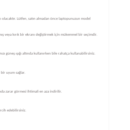
klı olacaktır. Lütfen, satın almadan önce laptopunuzun model
ış veya kırık bir ekranı değiştirmek için mükemmel bir seçimdir.
zı güneş ışığı altında kullanırken bile rahatça kullanabilirsiniz.
bir uyum sağlar.
 zarar görmesi ihtimali en aza indirilir.
cih edebilirsiniz.