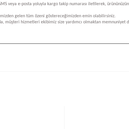
za SMS veya e-posta yoluyla kargo takip numarası iletilerek, ürününüzü
limizden gelen tüm özeni göstereceğimizden emin olabilirsiniz.
a, müşteri hizmetleri ekibimiz size yardımcı olmaktan memnuniyet d
iğer konularda yetersiz gördüğünüz noktaları öneri formunu kullanarak tara
Bu ürüne ilk yorumu siz yapın!
Yorum Yaz