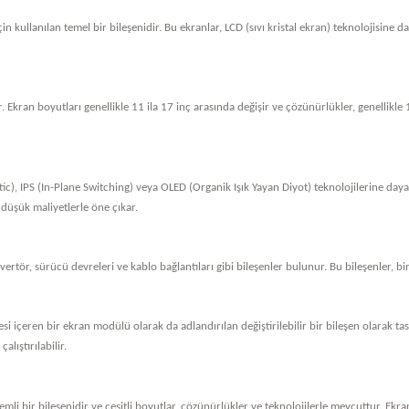
in kullanılan temel bir bileşenidir. Bu ekranlar, LCD (sıvı kristal ekran) teknolojisine 
. Ekran boyutları genellikle 11 ila 17 inç arasında değişir ve çözünürlükler, genellik
tic), IPS (In-Plane Switching) veya OLED (Organik Işık Yayan Diyot) teknolojilerine dayan
 düşük maliyetlerle öne çıkar.
nvertör, sürücü devreleri ve kablo bağlantıları gibi bileşenler bulunur. Bu bileşenler, bi
vresi içeren bir ekran modülü olarak da adlandırılan değiştirilebilir bir bileşen olarak 
alıştırılabilir.
li bir bileşenidir ve çeşitli boyutlar, çözünürlükler ve teknolojilerle mevcuttur. Ekran