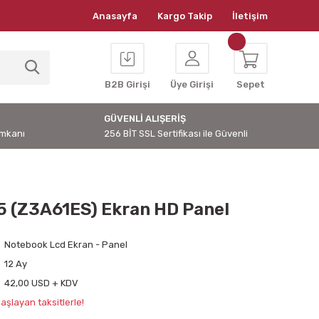
Anasayfa
Kargo Takip
İletişim
B2B Girişi
Üye Girişi
Sepet
GÜVENLİ ALIŞERİŞ
İmkanı
256 BİT SSL Sertifikası ile Güvenli
5 (Z3A61ES) Ekran HD Panel
Notebook Lcd Ekran - Panel
12 Ay
42,00 USD + KDV
aşlayan taksitlerle!