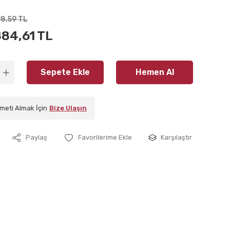
98,59 TL
884,61 TL
Sepete Ekle
Hemen Al
meti Almak İçin
Bize Ulaşın
Paylaş
Karşılaştır