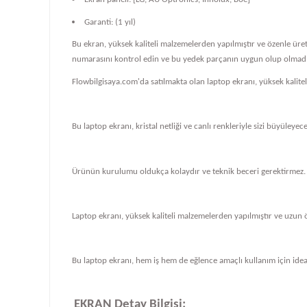
Garanti: (1 yıl)
Bu ekran, yüksek kaliteli malzemelerden yapılmıştır ve özenle üre
numarasını kontrol edin ve bu yedek parçanın uygun olup olmadığ
Flowbilgisaya.com'da satılmakta olan laptop ekranı, yüksek kalit
Bu laptop ekranı, kristal netliği ve canlı renkleriyle sizi büyüleye
Ürünün kurulumu oldukça kolaydır ve teknik beceri gerektirmez.
Laptop ekranı, yüksek kaliteli malzemelerden yapılmıştır ve uzun 
Bu laptop ekranı, hem iş hem de eğlence amaçlı kullanım için ideal
EKRAN Detay Bilgisi: