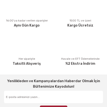
Ürün açıklamasında eksik bilgiler bulunuyor.
Ürün bilgilerinde hatalar bulunuyor.
Ürün fiyatı diğer sitelerden daha pahalı.
16:00’ya kadar verilen siparişler
1500 TL ve üzeri
Aynı Gün Kargo
Kargo Ücretsiz
Bu ürüne benzer farklı alternatifler olmalı.
Gönder
Her siparişte
Havale ve EFT Ödemelerinde
Taksitli Alışveriş
%2 Ekstra İndirim
Yenilikleden ve Kampanyalardan Haberdar Olmak İçin
Bültenimize Kayodolun!