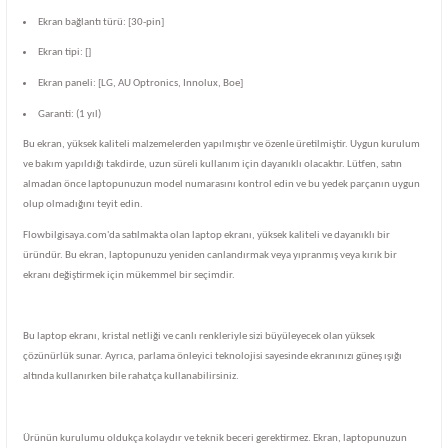
Ekran bağlantı türü: [30-pin]
Ekran tipi: []
Ekran paneli: [LG, AU Optronics, Innolux, Boe]
Garanti: (1 yıl)
Bu ekran, yüksek kaliteli malzemelerden yapılmıştır ve özenle üretilmiştir. Uygun kurulum
ve bakım yapıldığı takdirde, uzun süreli kullanım için dayanıklı olacaktır. Lütfen, satın
almadan önce laptopunuzun model numarasını kontrol edin ve bu yedek parçanın uygun
olup olmadığını teyit edin.
Flowbilgisaya.com'da satılmakta olan laptop ekranı, yüksek kaliteli ve dayanıklı bir
üründür. Bu ekran, laptopunuzu yeniden canlandırmak veya yıpranmış veya kırık bir
ekranı değiştirmek için mükemmel bir seçimdir.
Bu laptop ekranı, kristal netliği ve canlı renkleriyle sizi büyüleyecek olan yüksek
çözünürlük sunar. Ayrıca, parlama önleyici teknolojisi sayesinde ekranınızı güneş ışığı
altında kullanırken bile rahatça kullanabilirsiniz.
Ürünün kurulumu oldukça kolaydır ve teknik beceri gerektirmez. Ekran, laptopunuzun