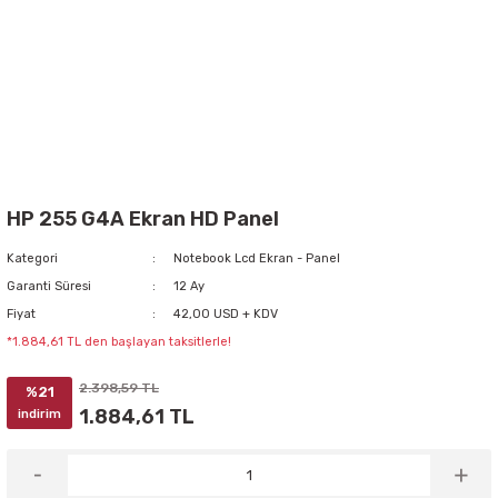
HP 255 G4A Ekran HD Panel
Kategori
Notebook Lcd Ekran - Panel
Garanti Süresi
12 Ay
Fiyat
42,00 USD + KDV
*1.884,61 TL den başlayan taksitlerle!
2.398,59 TL
%21
1.884,61 TL
indirim