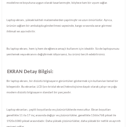
modeline ve boyutuna uygun olarak tasarlanmıştır, böylece tam bir uyum sağlar.
Laptop ekranı, yüksek kaliteli malzemelerden yapılmıştır ve uzun ömürlüdür. Ayrıca,
ürünün sağlam bir ambalajda gönderilmesi sayesinde, kargo sırasında zarar görmesi
ihtimali en aza indirilir.
Bu laptop ekranı, hem iş hem de eğlence amaçlı kullanım için idealdir. Siz de laptopunuzu
yenilemek veya ekranını değiştirmek istiyorsanız, bu ürünü tercih edebilirsiniz.
EKRAN Detay Bilgisi:
Bir laptop ekranı, bir dizüstü bilgisayarın görüntüleri göstermek için kullanılan temel bir
bileşenidir. Bu ekranlar, LCD (sıvı kristal ekran) teknolojisine dayalı olarak çalışır ve çoğu
modern dizüstü bilgisayarın standart bir parçasıdır.
Laptop ekranları, çeşitli boyutlarda ve çözünürlüklerde mevcuttur. Ekran boyutları
genellikle 11 ila 17 inç arasında değişir ve çözünürlükler, genellikle 1366x768 piksel ile
1920x1080 piksel arasındadır. Daha yüksek çözünürlükler, daha yüksek bir netlik ve ayrıntı
seviyesi sağlar.