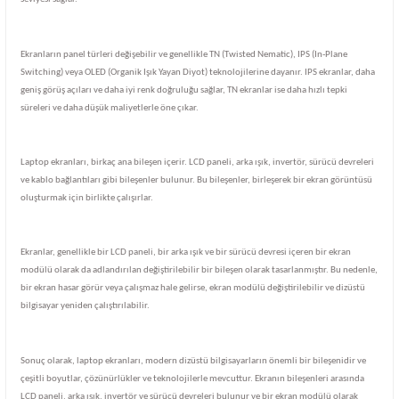
Ekranların panel türleri değişebilir ve genellikle TN (Twisted Nematic), IPS (In-Plane
Switching) veya OLED (Organik Işık Yayan Diyot) teknolojilerine dayanır. IPS ekranlar, daha
geniş görüş açıları ve daha iyi renk doğruluğu sağlar, TN ekranlar ise daha hızlı tepki
süreleri ve daha düşük maliyetlerle öne çıkar.
Laptop ekranları, birkaç ana bileşen içerir. LCD paneli, arka ışık, invertör, sürücü devreleri
ve kablo bağlantıları gibi bileşenler bulunur. Bu bileşenler, birleşerek bir ekran görüntüsü
oluşturmak için birlikte çalışırlar.
Ekranlar, genellikle bir LCD paneli, bir arka ışık ve bir sürücü devresi içeren bir ekran
modülü olarak da adlandırılan değiştirilebilir bir bileşen olarak tasarlanmıştır. Bu nedenle,
bir ekran hasar görür veya çalışmaz hale gelirse, ekran modülü değiştirilebilir ve dizüstü
bilgisayar yeniden çalıştırılabilir.
Sonuç olarak, laptop ekranları, modern dizüstü bilgisayarların önemli bir bileşenidir ve
çeşitli boyutlar, çözünürlükler ve teknolojilerle mevcuttur. Ekranın bileşenleri arasında
LCD paneli, arka ışık, invertör ve sürücü devreleri bulunur ve bir ekran modülü olarak