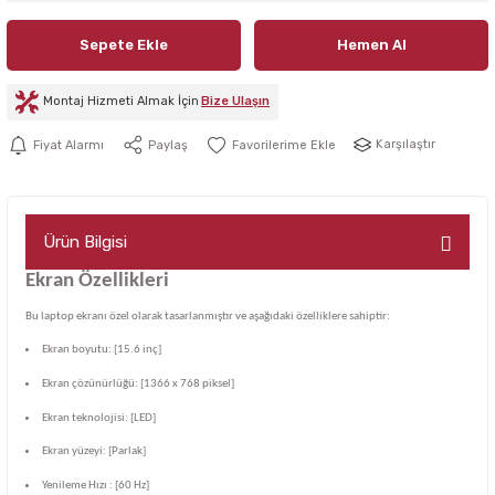
Sepete Ekle
Hemen Al
Montaj Hizmeti Almak İçin
Bize Ulaşın
Karşılaştır
Fiyat Alarmı
Paylaş
Ürün Bilgisi
Ekran Özellikleri
Bu laptop ekranı özel olarak tasarlanmıştır ve aşağıdaki özelliklere sahiptir:
Ekran boyutu: [15.6 inç]
Ekran çözünürlüğü: [1366 x 768 piksel]
Ekran teknolojisi: [LED]
Ekran yüzeyi: [Parlak]
Yenileme Hızı : [60 Hz]