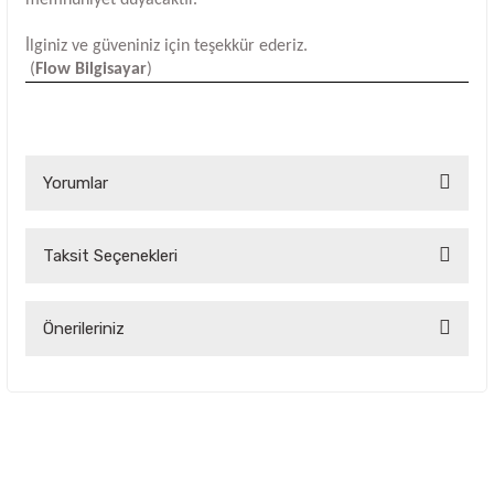
İlginiz ve güveniniz için teşekkür ederiz.
(
Flow Bilgisayar
)
Yorumlar
Taksit Seçenekleri
Bu ürüne ilk yorumu siz yapın!
Yorum Yaz
Önerileriniz
Bu ürünün fiyat bilgisi, resim, ürün açıklamalarında ve diğer
konularda yetersiz gördüğünüz noktaları öneri formunu
kullanarak tarafımıza iletebilirsiniz.
Görüş ve önerileriniz için teşekkür ederiz.
Ürün resmi kalitesiz, bozuk veya görüntülenemiyor.