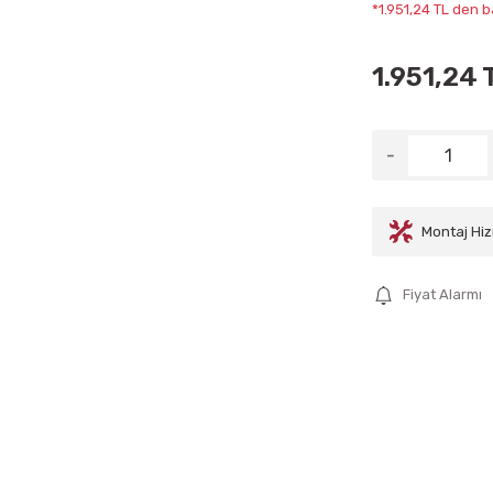
*1.951,24 TL den b
1.951,24 
Montaj Hiz
Fiyat Alarmı