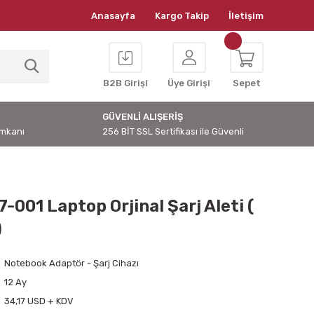
Anasayfa
Kargo Takip
İletişim
B2B Girişi
Üye Girişi
Sepet
GÜVENLİ ALIŞERİŞ
İmkanı
256 BİT SSL Sertifikası ile Güvenli
-001 Laptop Orjinal Şarj Aleti (
)
Notebook Adaptör - Şarj Cihazı
12 Ay
34,17 USD + KDV