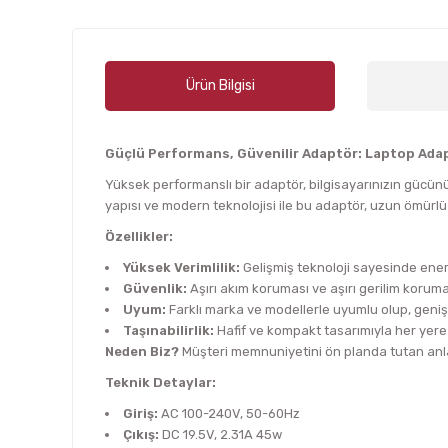
Ürün Bilgisi
Güçlü Performans, Güvenilir Adaptör: Laptop Ada
Yüksek performanslı bir adaptör, bilgisayarınızın gücünü
yapısı ve modern teknolojisi ile bu adaptör, uzun ömürlü
Özellikler:
Yüksek Verimlilik:
Gelişmiş teknoloji sayesinde enerj
Güvenlik:
Aşırı akım koruması ve aşırı gerilim korumas
Uyum:
Farklı marka ve modellerle uyumlu olup, geniş
Taşınabilirlik:
Hafif ve kompakt tasarımıyla her yere 
Neden Biz?
Müşteri memnuniyetini ön planda tutan anlay
Teknik Detaylar:
Giriş:
AC 100-240V, 50-60Hz
Çıkış:
DC 19.5V, 2.31A 45w