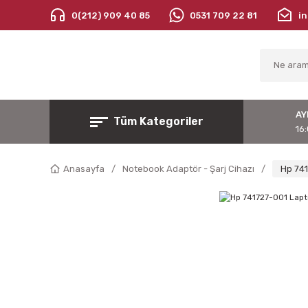
0(212) 909 40 85
0531 709 22 81
i
AY
Tüm Kategoriler
16:
Anasayfa
Notebook Adaptör - Şarj Cihazı
Hp 741