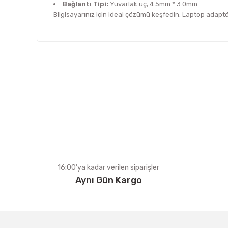
Bağlantı Tipi:
Yuvarlak uç, 4.5mm * 3.0mm
Bilgisayarınız için ideal çözümü keşfedin. Laptop adapt
Bu ürünün fiyat bilgisi, resim, ürün açıklamalarında ve d
Görüş ve önerileriniz için teşekkür ederiz.
Ürün resmi kalitesiz, bozuk veya görüntülenemiyor.
Ürün açıklamasında eksik bilgiler bulunuyor.
Ürün bilgilerinde hatalar bulunuyor.
Ürün fiyatı diğer sitelerden daha pahalı.
Bu ürüne benzer farklı alternatifler olmalı.
16:00’ya kadar verilen siparişler
Aynı Gün Kargo