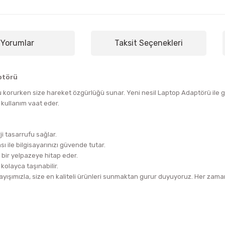
Yorumlar
Taksit Seçenekleri
ptörü
 korurken size hareket özgürlüğü sunar. Yeni nesil Laptop Adaptörü ile gü
 kullanım vaat eder.
i tasarrufu sağlar.
ı ile bilgisayarınızı güvende tutar.
 bir yelpazeye hitap eder.
kolayca taşınabilir.
ışımızla, size en kaliteli ürünleri sunmaktan gurur duyuyoruz. Her zaman 