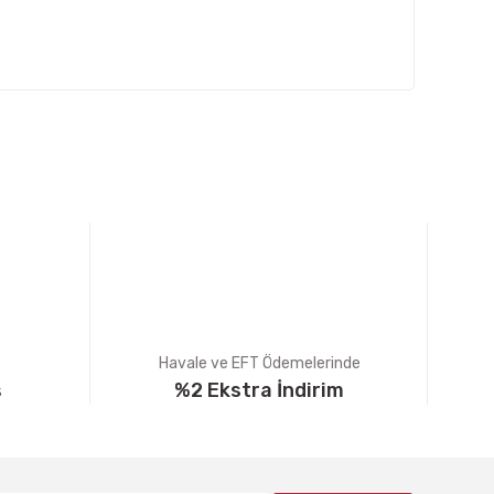
fımıza iletebilirsiniz.
Havale ve EFT Ödemelerinde
ş
%2 Ekstra İndirim