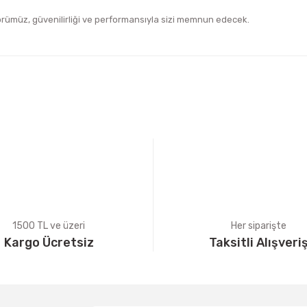
örümüz, güvenilirliği ve performansıyla sizi memnun edecek.
iğer konularda yetersiz gördüğünüz noktaları öneri formunu kullanarak tara
Bu ürüne ilk yorumu siz yapın!
Yorum Yaz
1500 TL ve üzeri
Her siparişte
Kargo Ücretsiz
Taksitli Alışveri
Gönder