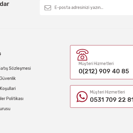
rdar
ş
Müşteri Hizmetleri
Satış Sözleşmesi
0(212) 909 40 85
e Güvenlik
 Koşullari
Müşteri Hizmetleri
iler Politikası
0531 709 22 8
urusu