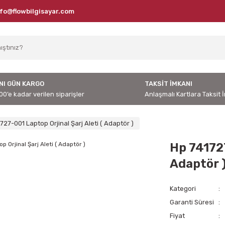
nfo@flowbilgisayar.com
NI GÜN KARGO
TAKSİT İMKANI
00’e kadar verilen siparişler
Anlaşmalı Kartlara Taksit 
727-001 Laptop Orjinal Şarj Aleti ( Adaptör )
Hp 741727
Adaptör 
Kategori
Garanti Süresi
Fiyat