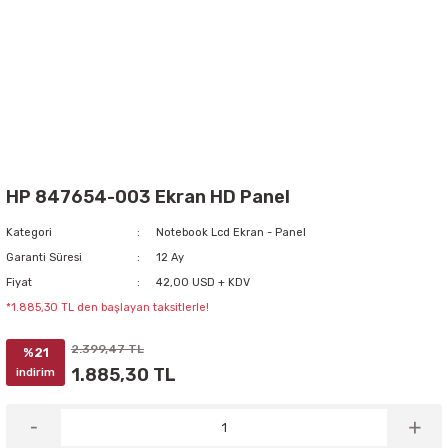
HP 847654-003 Ekran HD Panel
Kategori
Notebook Lcd Ekran - Panel
Garanti Süresi
12 Ay
Fiyat
42,00 USD + KDV
*1.885,30 TL den başlayan taksitlerle!
2.399,47 TL
%21
1.885,30 TL
indirim