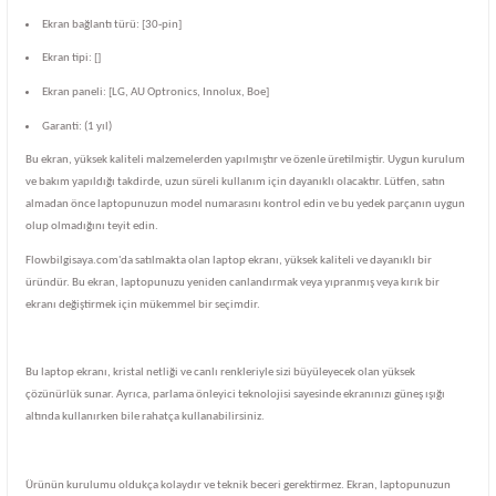
Ekran bağlantı türü: [30-pin]
Ekran tipi: []
Ekran paneli: [LG, AU Optronics, Innolux, Boe]
Garanti: (1 yıl)
Bu ekran, yüksek kaliteli malzemelerden yapılmıştır ve özenle üretilmiştir. Uygun kurulum
ve bakım yapıldığı takdirde, uzun süreli kullanım için dayanıklı olacaktır. Lütfen, satın
almadan önce laptopunuzun model numarasını kontrol edin ve bu yedek parçanın uygun
olup olmadığını teyit edin.
Flowbilgisaya.com'da satılmakta olan laptop ekranı, yüksek kaliteli ve dayanıklı bir
üründür. Bu ekran, laptopunuzu yeniden canlandırmak veya yıpranmış veya kırık bir
ekranı değiştirmek için mükemmel bir seçimdir.
Bu laptop ekranı, kristal netliği ve canlı renkleriyle sizi büyüleyecek olan yüksek
çözünürlük sunar. Ayrıca, parlama önleyici teknolojisi sayesinde ekranınızı güneş ışığı
altında kullanırken bile rahatça kullanabilirsiniz.
Ürünün kurulumu oldukça kolaydır ve teknik beceri gerektirmez. Ekran, laptopunuzun