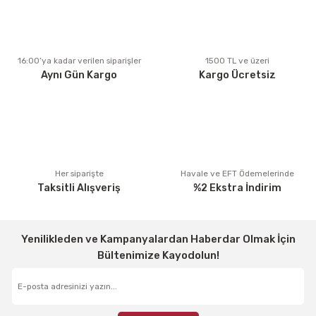
Ürün açıklamasında eksik bilgiler bulunuyor.
Ürün bilgilerinde hatalar bulunuyor.
Ürün fiyatı diğer sitelerden daha pahalı.
16:00’ya kadar verilen siparişler
1500 TL ve üzeri
Aynı Gün Kargo
Kargo Ücretsiz
Bu ürüne benzer farklı alternatifler olmalı.
Gönder
Her siparişte
Havale ve EFT Ödemelerinde
Taksitli Alışveriş
%2 Ekstra İndirim
Yenilikleden ve Kampanyalardan Haberdar Olmak İçin
Bültenimize Kayodolun!