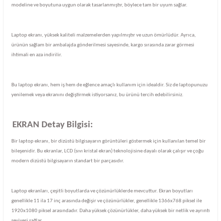
modeline ve boyutuna uygun olarak tasarlanmıştır, böylece tam bir uyum sağlar.
Laptop ekranı, yüksek kaliteli malzemelerden yapılmıştır ve uzun ömürlüdür. Ayrıca,
ürünün sağlam bir ambalajda gönderilmesi sayesinde, kargo sırasında zarar görmesi
ihtimali en aza indirilir.
Bu laptop ekranı, hem iş hem de eğlence amaçlı kullanım için idealdir. Siz de laptopunuzu
yenilemek veya ekranını değiştirmek istiyorsanız, bu ürünü tercih edebilirsiniz.
EKRAN Detay Bilgisi:
Bir laptop ekranı, bir dizüstü bilgisayarın görüntüleri göstermek için kullanılan temel bir
bileşenidir. Bu ekranlar, LCD (sıvı kristal ekran) teknolojisine dayalı olarak çalışır ve çoğu
modern dizüstü bilgisayarın standart bir parçasıdır.
Laptop ekranları, çeşitli boyutlarda ve çözünürlüklerde mevcuttur. Ekran boyutları
genellikle 11 ila 17 inç arasında değişir ve çözünürlükler, genellikle 1366x768 piksel ile
1920x1080 piksel arasındadır. Daha yüksek çözünürlükler, daha yüksek bir netlik ve ayrıntı
seviyesi sağlar.