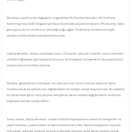
Ekranların panel türleri değişebilir ve genellikle TN (Twisted Nematic), IPS (In-Plane
Switching) veya OLED (Organik Işık Yayan Diyot) teknolojilerine dayanır. IPS ekranlar, daha
geniş görüş açıları ve daha iyi renk doğruluğu sağlar, TN ekranlar ise daha hızlı tepki
süreleri ve daha düşük maliyetlerle öne çıkar.
Laptop ekranları, birkaç ana bileşen içerir. LCD paneli, arka ışık, invertör, sürücü devreleri
ve kablo bağlantıları gibi bileşenler bulunur. Bu bileşenler, birleşerek bir ekran görüntüsü
oluşturmak için birlikte çalışırlar.
Ekranlar, genellikle bir LCD paneli, bir arka ışık ve bir sürücü devresi içeren bir ekran
modülü olarak da adlandırılan değiştirilebilir bir bileşen olarak tasarlanmıştır. Bu nedenle,
bir ekran hasar görür veya çalışmaz hale gelirse, ekran modülü değiştirilebilir ve dizüstü
bilgisayar yeniden çalıştırılabilir.
Sonuç olarak, laptop ekranları, modern dizüstü bilgisayarların önemli bir bileşenidir ve
çeşitli boyutlar, çözünürlükler ve teknolojilerle mevcuttur. Ekranın bileşenleri arasında
LCD paneli, arka ışık, invertör ve sürücü devreleri bulunur ve bir ekran modülü olarak