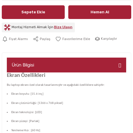
Sepete Ekle
Hemen Al
Montaj Hizmeti Almak İçin
Bize Ulaşın
Karşılaştır
Fiyat Alarmı
Paylaş
Ürün Bilgisi
Ekran Özellikleri
Bu laptop ekranı özel olarak tasarlanmıştır ve aşağıdaki özelliklere sahiptir:
Ekran boyutu: [15.6 inç]
Ekran çözünürlüğü: [1366 x 768 piksel]
Ekran teknolojisi: [LED]
Ekran yüzeyi: [Parlak]
Yenileme Hızı : [60 Hz]