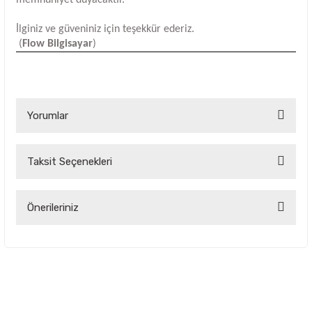
İlginiz ve güveniniz için teşekkür ederiz.
(
Flow Bilgisayar
)
Yorumlar
Taksit Seçenekleri
Bu ürüne ilk yorumu siz yapın!
Yorum Yaz
Önerileriniz
Bu ürünün fiyat bilgisi, resim, ürün açıklamalarında ve diğer
konularda yetersiz gördüğünüz noktaları öneri formunu
kullanarak tarafımıza iletebilirsiniz.
Görüş ve önerileriniz için teşekkür ederiz.
Ürün resmi kalitesiz, bozuk veya görüntülenemiyor.