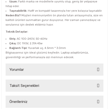
Uyum:
Farklı marka ve modellerle uyumlu olup, geniş bir yelpazeye
hitap eder.
Taşınabilirlik:
Hafif ve kompakt tasarımıyla her yere kolayca taşınabilir.
Neden Biz?
Müşteri memnuniyetini ön planda tutan anlayışımızla, size en
kaliteli ürünleri sunmaktan gurur duyuyoruz. Her zaman yanınızdayız ve
sorularınız için destek ekibimiz hazır.
Teknik Detaylar:
Giriş:
AC 100-240V, 50-60Hz
Çıkış:
DC 19.5V, 2.31A 45w
Bağlantı Tipi:
Yuvarlak uç, 4.5mm * 3.0mm
Bilgisayarınız için ideal çözümü keşfedin. Laptop adaptörümüz,
güvenilirliği ve performansıyla sizi memnun edecek.
Yorumlar
Taksit Seçenekleri
Bu ürüne ilk yorumu siz yapın!
Yorum Yaz
Önerileriniz