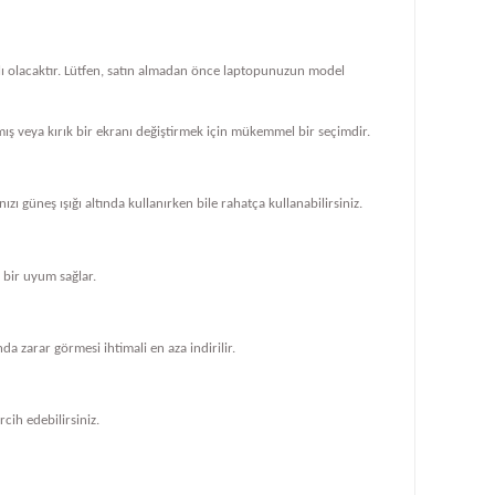
klı olacaktır. Lütfen, satın almadan önce laptopunuzun model
ış veya kırık bir ekranı değiştirmek için mükemmel bir seçimdir.
zı güneş ışığı altında kullanırken bile rahatça kullanabilirsiniz.
bir uyum sağlar.
 zarar görmesi ihtimali en aza indirilir.
cih edebilirsiniz.