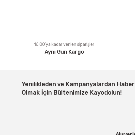
Ürün bilgilerinde hatalar bulunuyor.
Ürün fiyatı diğer sitelerden daha pahalı.
Bu ürüne benzer farklı alternatifler olmalı.
16:00’ya kadar verilen siparişler
Aynı Gün Kargo
Yenilikleden ve Kampanyalardan Habe
Olmak İçin Bültenimize Kayodolun!
Alışveri