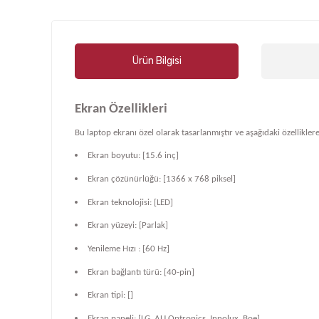
Ürün Bilgisi
Ekran Özellikleri
Bu laptop ekranı özel olarak tasarlanmıştır ve aşağıdaki özelliklere
Ekran boyutu: [15.6 inç]
Ekran çözünürlüğü: [1366 x 768 piksel]
Ekran teknolojisi: [LED]
Ekran yüzeyi: [Parlak]
Yenileme Hızı : [60 Hz]
Ekran bağlantı türü: [40-pin]
Ekran tipi: []
Ekran paneli: [LG, AU Optronics, Innolux, Boe]