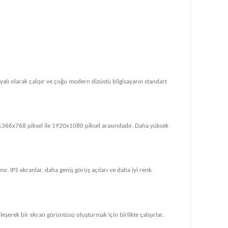
dayalı olarak çalışır ve çoğu modern dizüstü bilgisayarın standart
le 1366x768 piksel ile 1920x1080 piksel arasındadır. Daha yüksek
ır. IPS ekranlar, daha geniş görüş açıları ve daha iyi renk
rleşerek bir ekran görüntüsü oluşturmak için birlikte çalışırlar.