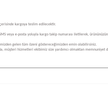
içerisinde kargoya teslim edilecektir.
za SMS veya e-posta yoluyla kargo takip numarası iletilerek, ürününüzü
limizden gelen tüm özeni göstereceğimizden emin olabilirsiniz.
a, müşteri hizmetleri ekibimiz size yardımcı olmaktan memnuniyet d
iğer konularda yetersiz gördüğünüz noktaları öneri formunu kullanarak tara
Bu ürüne ilk yorumu siz yapın!
Yorum Yaz