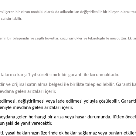
vresi içeren bir ekran modülü olarak da adlandırılan değiştirilebilir bir bileşen olarak 
alıştırılabilir.
li bir bileşenidir ve çeşitli boyutlar, çözünürlükler ve teknolojilerle mevcuttur. Ekran
arına karşı 1 yıl süreli sınırlı bir garanti ile korunmaktadır.
ir ve orijinal satın alma belgesi ile birlikte talep edilebilir. Garant
ydana gelen arızaları içerir.
ilmesi, değiştirilmesi veya iade edilmesi yoluyla çözülebilir. Garanti
iyle meydana gelen arızaları içerir.
ydana gelen herhangi bir arıza veya hasar durumunda, lütfen öncelikle
un şekilde yanıt verecektir.
ti, yasal haklarınızın üzerinde ek haklar sağlamaz veya bunları etkil