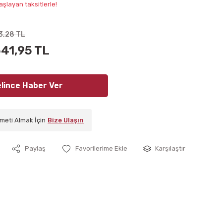
aşlayan taksitlerle!
3,28 TL
541,95 TL
lince Haber Ver
meti Almak İçin
Bize Ulaşın
Paylaş
Karşılaştır