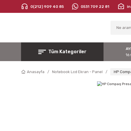
0(212) 909 40 85
0531 709 22 81
i
AY
Tüm Kategoriler
16:
Anasayfa
Notebook Lcd Ekran - Panel
HP Compa