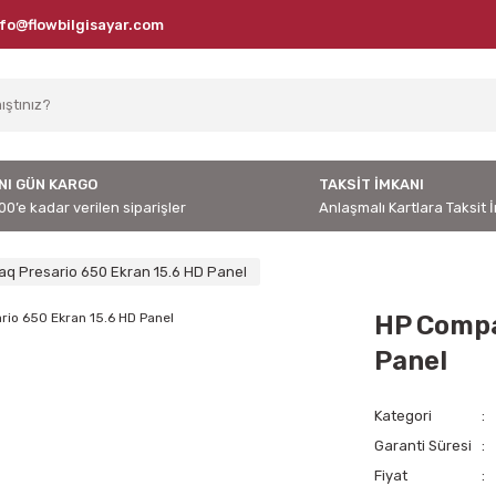
nfo@flowbilgisayar.com
NI GÜN KARGO
TAKSİT İMKANI
00’e kadar verilen siparişler
Anlaşmalı Kartlara Taksit 
q Presario 650 Ekran 15.6 HD Panel
HP Compa
Panel
Kategori
Garanti Süresi
Fiyat