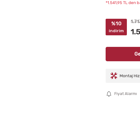
*1.541,95 TL den b
1.71
%10
1.
indirim
Ge
Montaj Hiz
Fiyat Alarmı