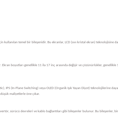
in kullanılan temel bir bileşenidir. Bu ekranlar, LCD (sıvı kristal ekran) teknolojisine 
. Ekran boyutları genellikle 11 ila 17 inç arasında değişir ve çözünürlükler, genellik
tic), IPS (In-Plane Switching) veya OLED (Organik Işık Yayan Diyot) teknolojilerine dayan
 düşük maliyetlerle öne çıkar.
nvertör, sürücü devreleri ve kablo bağlantıları gibi bileşenler bulunur. Bu bileşenler, bi