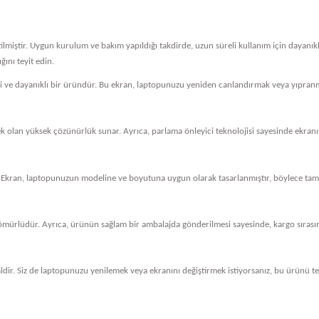
tilmiştir. Uygun kurulum ve bakım yapıldığı takdirde, uzun süreli kullanım için dayanı
ını teyit edin.
eli ve dayanıklı bir üründür. Bu ekran, laptopunuzu yeniden canlandırmak veya yıpranm
cek olan yüksek çözünürlük sunar. Ayrıca, parlama önleyici teknolojisi sayesinde ekranını
 Ekran, laptopunuzun modeline ve boyutuna uygun olarak tasarlanmıştır, böylece tam 
ömürlüdür. Ayrıca, ürünün sağlam bir ambalajda gönderilmesi sayesinde, kargo sırasında
dir. Siz de laptopunuzu yenilemek veya ekranını değiştirmek istiyorsanız, bu ürünü ter