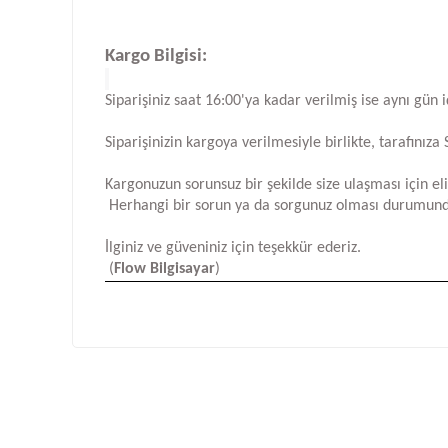
Kargo Bilgisi:
Siparişiniz saat 16:00'ya kadar verilmiş ise aynı gün 
Siparişinizin kargoya verilmesiyle birlikte, tarafını
Kargonuzun sorunsuz bir şekilde size ulaşması için e
Herhangi bir sorun ya da sorgunuz olması durumund
İlginiz ve güveniniz için teşekkür ederiz.
(
Flow Bilgisayar
)
Bu ürünün fiyat bilgisi, resim, ürün açıklamalarında ve d
Görüş ve önerileriniz için teşekkür ederiz.
Ürün resmi kalitesiz, bozuk veya görüntülenemiyor.
Ürün açıklamasında eksik bilgiler bulunuyor.