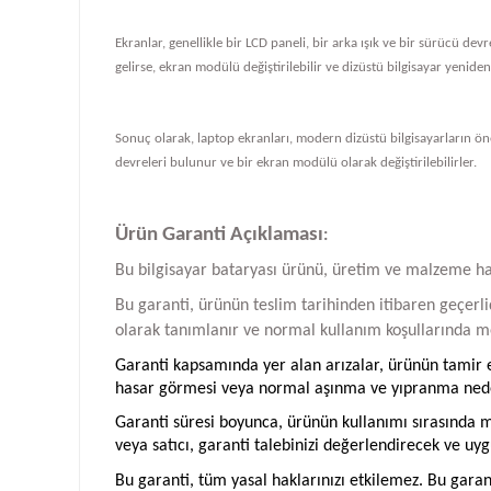
Ekranlar, genellikle bir LCD paneli, bir arka ışık ve bir sürücü de
gelirse, ekran modülü değiştirilebilir ve dizüstü bilgisayar yeniden ç
Sonuç olarak, laptop ekranları, modern dizüstü bilgisayarların önem
devreleri bulunur ve bir ekran modülü olarak değiştirilebilirler.
Ürün Garanti Açıklaması
:
Bu bilgisayar bataryası ürünü, üretim ve malzeme hatal
Bu garanti, ürünün teslim tarihinden itibaren geçerlid
olarak tanımlanır ve normal kullanım koşullarında me
Garanti kapsamında yer alan arızalar, ürünün tamir ed
hasar görmesi veya normal aşınma ve yıpranma neden
Garanti süresi boyunca, ürünün kullanımı sırasında me
veya satıcı, garanti talebinizi değerlendirecek ve uyg
Bu garanti, tüm yasal haklarınızı etkilemez. Bu garan