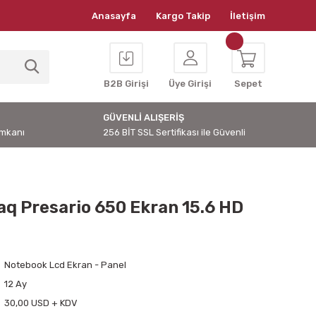
Anasayfa
Kargo Takip
İletişim
B2B Girişi
Üye Girişi
Sepet
GÜVENLİ ALIŞERİŞ
İmkanı
256 BİT SSL Sertifikası ile Güvenli
q Presario 650 Ekran 15.6 HD
Notebook Lcd Ekran - Panel
12 Ay
30,00 USD + KDV