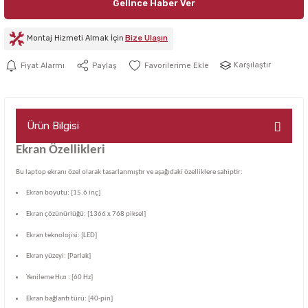
Gelince Haber Ver
Montaj Hizmeti Almak İçin
Bize Ulaşın
Karşılaştır
Fiyat Alarmı
Paylaş
Ürün Bilgisi
Ekran Özellikleri
Bu laptop ekranı özel olarak tasarlanmıştır ve aşağıdaki özelliklere sahiptir:
Ekran boyutu: [15.6 inç]
Ekran çözünürlüğü: [1366 x 768 piksel]
Ekran teknolojisi: [LED]
Ekran yüzeyi: [Parlak]
Yenileme Hızı : [60 Hz]
Ekran bağlantı türü: [40-pin]