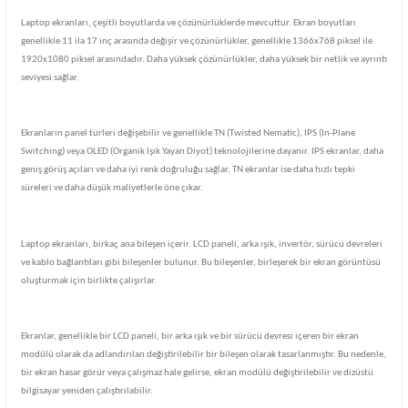
Laptop ekranları, çeşitli boyutlarda ve çözünürlüklerde mevcuttur. Ekran boyutları
genellikle 11 ila 17 inç arasında değişir ve çözünürlükler, genellikle 1366x768 piksel ile
1920x1080 piksel arasındadır. Daha yüksek çözünürlükler, daha yüksek bir netlik ve ayrıntı
seviyesi sağlar.
Ekranların panel türleri değişebilir ve genellikle TN (Twisted Nematic), IPS (In-Plane
Switching) veya OLED (Organik Işık Yayan Diyot) teknolojilerine dayanır. IPS ekranlar, daha
geniş görüş açıları ve daha iyi renk doğruluğu sağlar, TN ekranlar ise daha hızlı tepki
süreleri ve daha düşük maliyetlerle öne çıkar.
Laptop ekranları, birkaç ana bileşen içerir. LCD paneli, arka ışık, invertör, sürücü devreleri
ve kablo bağlantıları gibi bileşenler bulunur. Bu bileşenler, birleşerek bir ekran görüntüsü
oluşturmak için birlikte çalışırlar.
Ekranlar, genellikle bir LCD paneli, bir arka ışık ve bir sürücü devresi içeren bir ekran
modülü olarak da adlandırılan değiştirilebilir bir bileşen olarak tasarlanmıştır. Bu nedenle,
bir ekran hasar görür veya çalışmaz hale gelirse, ekran modülü değiştirilebilir ve dizüstü
bilgisayar yeniden çalıştırılabilir.