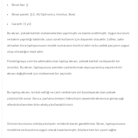
Ekran tipi: []
Ekran paneli: [LG, AU Optronics, Innolux, Boe]
Garanti: (1 yıl)
Bu ekran, yüksek kaliteli malzemelerden yapılmıştır ve özenle üretilmiştir. Uygun kurulum
ve bakım yapıldığı takdirde, uzun süreli kullanım için dayanıklı olacaktır. Lütfen, satın
almadan önce laptopunuzun model numarasını kontrol edin ve bu yedek parçanın uygun
olup olmadığını teyit edin.
Flowbilgisaya.com'da satılmakta olan laptop ekranı, yüksek kaliteli ve dayanıklı bir
üründür. Bu ekran, laptopunuzu yeniden canlandırmak veya yıpranmış veya kırık bir
ekranı değiştirmek için mükemmel bir seçimdir.
Bu laptop ekranı, kristal netliği ve canlı renkleriyle sizi büyüleyecek olan yüksek
çözünürlük sunar. Ayrıca, parlama önleyici teknolojisi sayesinde ekranınızı güneş ışığı
altında kullanırken bile rahatça kullanabilirsiniz.
Ürünün kurulumu oldukça kolaydır ve teknik beceri gerektirmez. Ekran, laptopunuzun
modeline ve boyutuna uygun olarak tasarlanmıştır, böylece tam bir uyum sağlar.