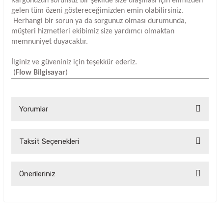
Kargonuzun sorunsuz bir şekilde size ulaşması için elimizden
gelen tüm özeni göstereceğimizden emin olabilirsiniz.
Herhangi bir sorun ya da sorgunuz olması durumunda,
müşteri hizmetleri ekibimiz size yardımcı olmaktan
memnuniyet duyacaktır.
İlginiz ve güveniniz için teşekkür ederiz.
(
Flow Bilgisayar
)
Yorumlar
Taksit Seçenekleri
Bu ürüne ilk yorumu siz yapın!
Yorum Yaz
Önerileriniz
Bu ürünün fiyat bilgisi, resim, ürün açıklamalarında ve diğer
konularda yetersiz gördüğünüz noktaları öneri formunu
kullanarak tarafımıza iletebilirsiniz.
Görüş ve önerileriniz için teşekkür ederiz.