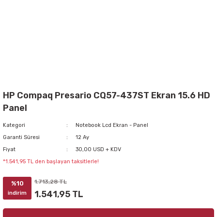
HP Compaq Presario CQ57-437ST Ekran 15.6 HD
Panel
Kategori
Notebook Lcd Ekran - Panel
Garanti Süresi
12 Ay
Fiyat
30,00 USD + KDV
*1.541,95 TL den başlayan taksitlerle!
1.713,28 TL
%10
1.541,95 TL
indirim