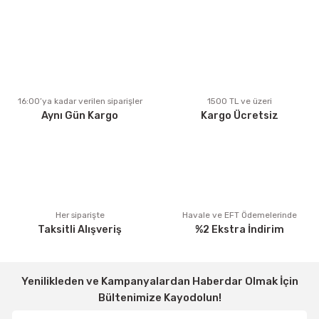
Ürün resmi kalitesiz, bozuk veya görüntülenemiyor.
Ürün açıklamasında eksik bilgiler bulunuyor.
Ürün bilgilerinde hatalar bulunuyor.
Ürün fiyatı diğer sitelerden daha pahalı.
16:00’ya kadar verilen siparişler
1500 TL ve üzeri
Aynı Gün Kargo
Kargo Ücretsiz
Bu ürüne benzer farklı alternatifler olmalı.
Gönder
Her siparişte
Havale ve EFT Ödemelerinde
Taksitli Alışveriş
%2 Ekstra İndirim
Yenilikleden ve Kampanyalardan Haberdar Olmak İçin
Bültenimize Kayodolun!