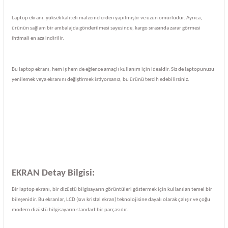
Laptop ekranı, yüksek kaliteli malzemelerden yapılmıştır ve uzun ömürlüdür. Ayrıca,
ürünün sağlam bir ambalajda gönderilmesi sayesinde, kargo sırasında zarar görmesi
ihtimali en aza indirilir.
Bu laptop ekranı, hem iş hem de eğlence amaçlı kullanım için idealdir. Siz de laptopunuzu
yenilemek veya ekranını değiştirmek istiyorsanız, bu ürünü tercih edebilirsiniz.
EKRAN Detay Bilgisi:
Bir laptop ekranı, bir dizüstü bilgisayarın görüntüleri göstermek için kullanılan temel bir
bileşenidir. Bu ekranlar, LCD (sıvı kristal ekran) teknolojisine dayalı olarak çalışır ve çoğu
modern dizüstü bilgisayarın standart bir parçasıdır.