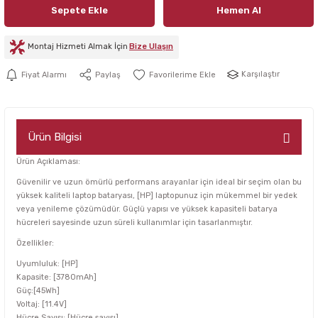
Sepete Ekle
Hemen Al
Montaj Hizmeti Almak İçin
Bize Ulaşın
Karşılaştır
Fiyat Alarmı
Paylaş
Ürün Bilgisi
Ürün Açıklaması:
Güvenilir ve uzun ömürlü performans arayanlar için ideal bir seçim olan bu
yüksek kaliteli laptop bataryası, [HP] laptopunuz için mükemmel bir yedek
veya yenileme çözümüdür. Güçlü yapısı ve yüksek kapasiteli batarya
hücreleri sayesinde uzun süreli kullanımlar için tasarlanmıştır.
Özellikler:
Uyumluluk: [HP]
Kapasite: [3780mAh]
Güç:[45Wh]
Voltaj: [11.4V]
Hücre Sayısı: [Hücre sayısı]