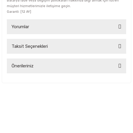
Batarya iade veya değişim politikaları hakkında bilgi almak için lütfen
müşteri hizmetlerimizle iletişime geçin.
Garanti: [12 AY]
Yorumlar
Taksit Seçenekleri
Bu ürüne ilk yorumu siz yapın!
Yorum Yaz
Önerileriniz
Bu ürünün fiyat bilgisi, resim, ürün açıklamalarında ve diğer
konularda yetersiz gördüğünüz noktaları öneri formunu
kullanarak tarafımıza iletebilirsiniz.
Görüş ve önerileriniz için teşekkür ederiz.
Ürün resmi kalitesiz, bozuk veya görüntülenemiyor.
Ürün açıklamasında eksik bilgiler bulunuyor.
Ürün bilgilerinde hatalar bulunuyor.