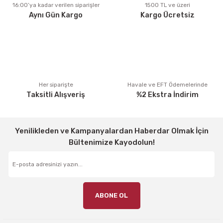
Ürün fiyatı diğer sitelerden daha pahalı.
16:00’ya kadar verilen siparişler
1500 TL ve üzeri
Aynı Gün Kargo
Kargo Ücretsiz
Bu ürüne benzer farklı alternatifler olmalı.
Gönder
Her siparişte
Havale ve EFT Ödemelerinde
Taksitli Alışveriş
%2 Ekstra İndirim
Yenilikleden ve Kampanyalardan Haberdar Olmak İçin
Bültenimize Kayodolun!
ABONE OL