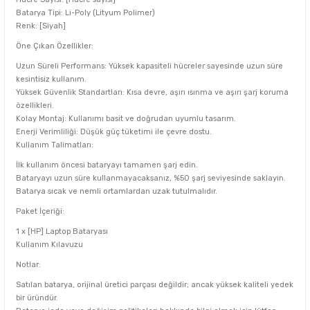
Batarya Tipi: Li-Poly (Lityum Polimer)
Renk: [Siyah]
Öne Çıkan Özellikler:
Uzun Süreli Performans: Yüksek kapasiteli hücreler sayesinde uzun süre
kesintisiz kullanım.
Yüksek Güvenlik Standartları: Kısa devre, aşırı ısınma ve aşırı şarj koruma
özellikleri.
Kolay Montaj: Kullanımı basit ve doğrudan uyumlu tasarım.
Enerji Verimliliği: Düşük güç tüketimi ile çevre dostu.
Kullanım Talimatları:
İlk kullanım öncesi bataryayı tamamen şarj edin.
Bataryayı uzun süre kullanmayacaksanız, %50 şarj seviyesinde saklayın.
Batarya sıcak ve nemli ortamlardan uzak tutulmalıdır.
Paket İçeriği:
1 x [HP] Laptop Bataryası
Kullanım Kılavuzu
Notlar:
Satılan batarya, orijinal üretici parçası değildir; ancak yüksek kaliteli yedek
bir üründür.