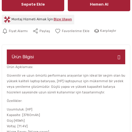
Sepete Ekle
Hemen Al
Montaj Hizmeti Almak İçin
Bize Ulaşın
Karşılaştır
Fiyat Alarmı
Paylaş
Ürün Bilgisi
Ürün Açıklaması:
Güvenilir ve uzun ömürlü performans arayanlar için ideal bir seçim olan bu
yüksek kaliteli laptop bataryası, [HP] laptopunuz için mükemmel bir yedek
veya yenileme çözümüdür. Güçlü yapısı ve yüksek kapasiteli batarya
hücreleri sayesinde uzun süreli kullanımlar için tasarlanmıştır.
Özellikler:
Uyumluluk: [HP]
Kapasite: [3780mAh]
Güç:[45Wh]
Voltaj: [11.4V]
Hücre Sayısı: [Hücre sayısı]