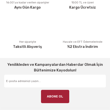
Ürün fiyatı diğer sitelerden daha pahalı.
16:00’ya kadar verilen siparişler
1500 TL ve üzeri
Aynı Gün Kargo
Kargo Ücretsiz
Bu ürüne benzer farklı alternatifler olmalı.
Gönder
Her siparişte
Havale ve EFT Ödemelerinde
Taksitli Alışveriş
%2 Ekstra İndirim
Yenilikleden ve Kampanyalardan Haberdar Olmak İçin
Bültenimize Kayodolun!
ABONE OL