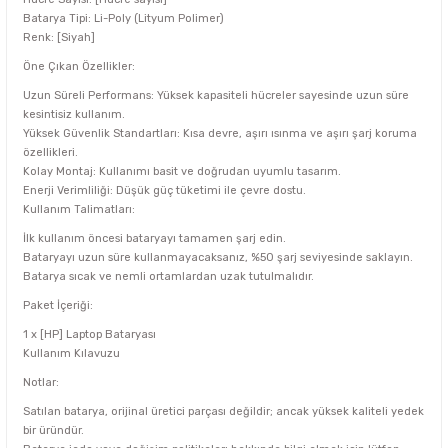
Batarya Tipi: Li-Poly (Lityum Polimer)
Renk: [Siyah]
Öne Çıkan Özellikler:
Uzun Süreli Performans: Yüksek kapasiteli hücreler sayesinde uzun süre
kesintisiz kullanım.
Yüksek Güvenlik Standartları: Kısa devre, aşırı ısınma ve aşırı şarj koruma
özellikleri.
Kolay Montaj: Kullanımı basit ve doğrudan uyumlu tasarım.
Enerji Verimliliği: Düşük güç tüketimi ile çevre dostu.
Kullanım Talimatları:
İlk kullanım öncesi bataryayı tamamen şarj edin.
Bataryayı uzun süre kullanmayacaksanız, %50 şarj seviyesinde saklayın.
Batarya sıcak ve nemli ortamlardan uzak tutulmalıdır.
Paket İçeriği:
1 x [HP] Laptop Bataryası
Kullanım Kılavuzu
Notlar:
Satılan batarya, orijinal üretici parçası değildir; ancak yüksek kaliteli yedek
bir üründür.