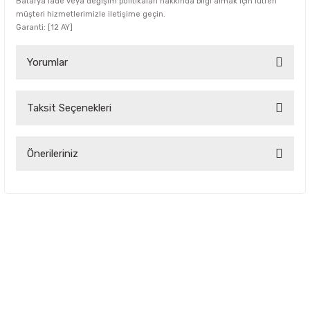
Batarya iade veya değişim politikaları hakkında bilgi almak için lütfen
müşteri hizmetlerimizle iletişime geçin.
Garanti: [12 AY]
Yorumlar
Taksit Seçenekleri
Bu ürüne ilk yorumu siz yapın!
Yorum Yaz
Önerileriniz
Bu ürünün fiyat bilgisi, resim, ürün açıklamalarında ve diğer
konularda yetersiz gördüğünüz noktaları öneri formunu
kullanarak tarafımıza iletebilirsiniz.
Görüş ve önerileriniz için teşekkür ederiz.
Ürün resmi kalitesiz, bozuk veya görüntülenemiyor.
Ürün açıklamasında eksik bilgiler bulunuyor.
Ürün bilgilerinde hatalar bulunuyor.