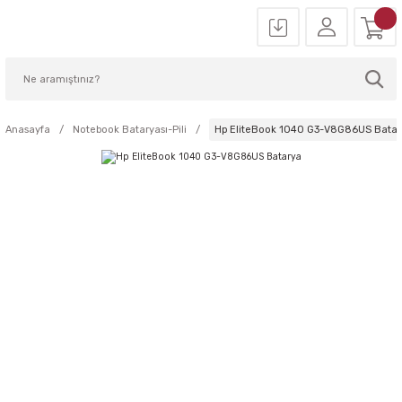
Anasayfa
Notebook Bataryası-Pili
Hp EliteBook 1040 G3-V8G86US Batar