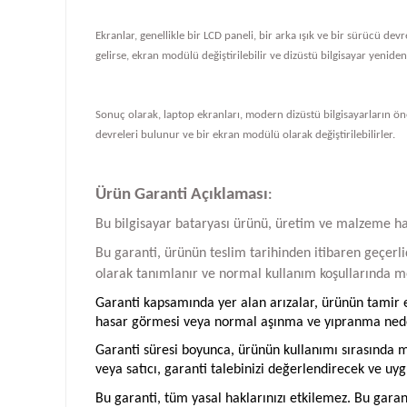
Ekranlar, genellikle bir LCD paneli, bir arka ışık ve bir sürücü de
gelirse, ekran modülü değiştirilebilir ve dizüstü bilgisayar yeniden ç
Sonuç olarak, laptop ekranları, modern dizüstü bilgisayarların önem
devreleri bulunur ve bir ekran modülü olarak değiştirilebilirler.
Ürün Garanti Açıklaması
:
Bu bilgisayar bataryası ürünü, üretim ve malzeme hatal
Bu garanti, ürünün teslim tarihinden itibaren geçerlid
olarak tanımlanır ve normal kullanım koşullarında me
Garanti kapsamında yer alan arızalar, ürünün tamir ed
hasar görmesi veya normal aşınma ve yıpranma neden
Garanti süresi boyunca, ürünün kullanımı sırasında me
veya satıcı, garanti talebinizi değerlendirecek ve uyg
Bu garanti, tüm yasal haklarınızı etkilemez. Bu garan