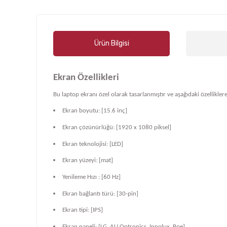
Ürün Bilgisi
Ekran Özellikleri
Bu laptop ekranı özel olarak tasarlanmıştır ve aşağıdaki özelliklere
Ekran boyutu: [15.6 inç]
Ekran çözünürlüğü: [1920 x 1080 piksel]
Ekran teknolojisi: [LED]
Ekran yüzeyi: [mat]
Yenileme Hızı : [60 Hz]
Ekran bağlantı türü: [30-pin]
Ekran tipi: [IPS]
Ekran paneli: [LG, AU Optronics, Innolux, Boe]