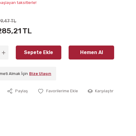
aşlayan taksitlerle!
99,47 TL
285,21 TL
Sepete Ekle
Hemen Al
meti Almak İçin
Bize Ulaşın
Paylaş
Karşılaştır