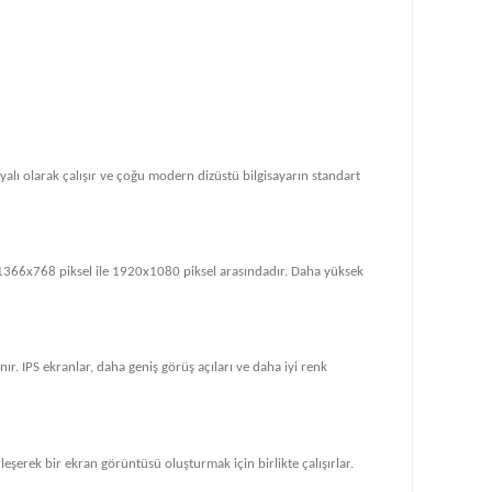
dayalı olarak çalışır ve çoğu modern dizüstü bilgisayarın standart
le 1366x768 piksel ile 1920x1080 piksel arasındadır. Daha yüksek
ır. IPS ekranlar, daha geniş görüş açıları ve daha iyi renk
rleşerek bir ekran görüntüsü oluşturmak için birlikte çalışırlar.