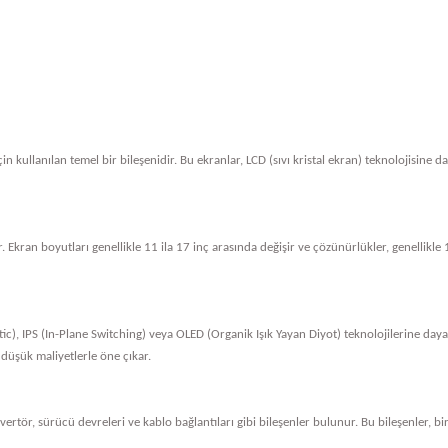
in kullanılan temel bir bileşenidir. Bu ekranlar, LCD (sıvı kristal ekran) teknolojisine 
. Ekran boyutları genellikle 11 ila 17 inç arasında değişir ve çözünürlükler, genellik
tic), IPS (In-Plane Switching) veya OLED (Organik Işık Yayan Diyot) teknolojilerine dayan
 düşük maliyetlerle öne çıkar.
nvertör, sürücü devreleri ve kablo bağlantıları gibi bileşenler bulunur. Bu bileşenler, bi