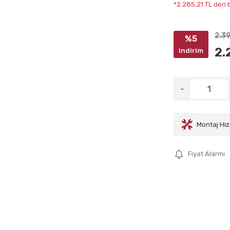
*2.285,21 TL den b
2.3
%5
2.
indirim
Montaj Hiz
Fiyat Alarmı