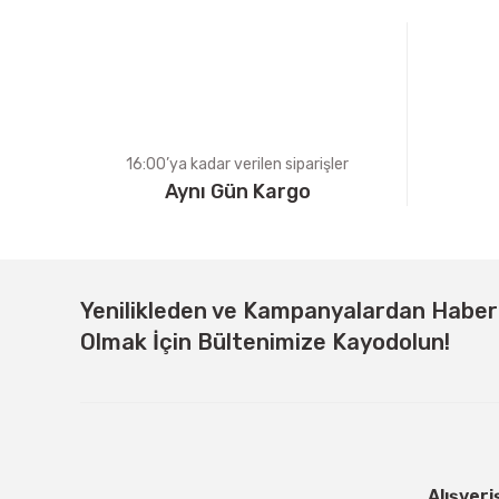
Ürün bilgilerinde hatalar bulunuyor.
Ürün fiyatı diğer sitelerden daha pahalı.
Bu ürüne benzer farklı alternatifler olmalı.
16:00’ya kadar verilen siparişler
Aynı Gün Kargo
Yenilikleden ve Kampanyalardan Habe
Olmak İçin Bültenimize Kayodolun!
Alışveri