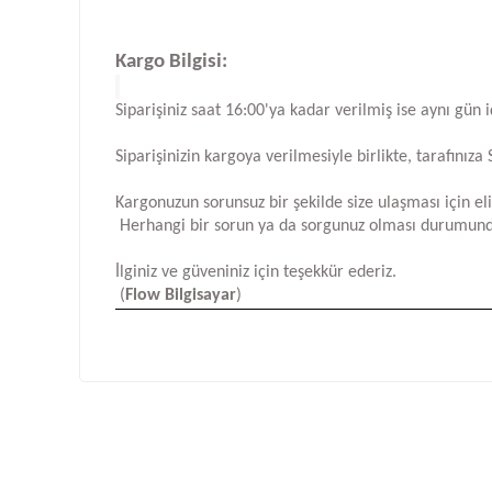
Kargo Bilgisi:
Siparişiniz saat 16:00'ya kadar verilmiş ise aynı gün 
Siparişinizin kargoya verilmesiyle birlikte, tarafını
Kargonuzun sorunsuz bir şekilde size ulaşması için e
Herhangi bir sorun ya da sorgunuz olması durumund
İlginiz ve güveniniz için teşekkür ederiz.
(
Flow Bilgisayar
)
Bu ürünün fiyat bilgisi, resim, ürün açıklamalarında ve d
Görüş ve önerileriniz için teşekkür ederiz.
Ürün resmi kalitesiz, bozuk veya görüntülenemiyor.
Ürün açıklamasında eksik bilgiler bulunuyor.