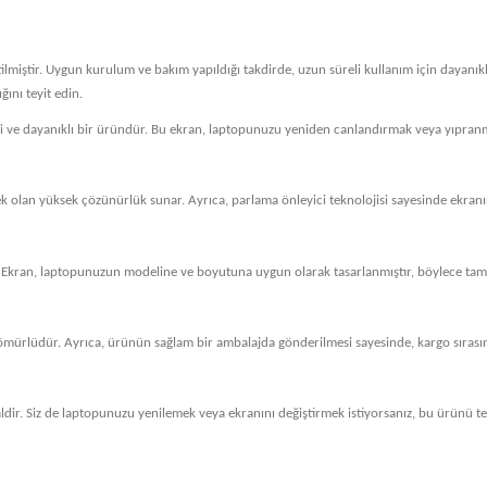
tilmiştir. Uygun kurulum ve bakım yapıldığı takdirde, uzun süreli kullanım için dayanı
ını teyit edin.
eli ve dayanıklı bir üründür. Bu ekran, laptopunuzu yeniden canlandırmak veya yıpranm
cek olan yüksek çözünürlük sunar. Ayrıca, parlama önleyici teknolojisi sayesinde ekranını
 Ekran, laptopunuzun modeline ve boyutuna uygun olarak tasarlanmıştır, böylece tam 
ömürlüdür. Ayrıca, ürünün sağlam bir ambalajda gönderilmesi sayesinde, kargo sırasında
dir. Siz de laptopunuzu yenilemek veya ekranını değiştirmek istiyorsanız, bu ürünü ter