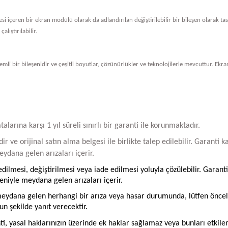
vresi içeren bir ekran modülü olarak da adlandırılan değiştirilebilir bir bileşen olarak 
alıştırılabilir.
li bir bileşenidir ve çeşitli boyutlar, çözünürlükler ve teknolojilerle mevcuttur. Ekran
arına karşı 1 yıl süreli sınırlı bir garanti ile korunmaktadır.
ir ve orijinal satın alma belgesi ile birlikte talep edilebilir. Garant
ydana gelen arızaları içerir.
ilmesi, değiştirilmesi veya iade edilmesi yoluyla çözülebilir. Garanti
iyle meydana gelen arızaları içerir.
ydana gelen herhangi bir arıza veya hasar durumunda, lütfen öncelikle
un şekilde yanıt verecektir.
ti, yasal haklarınızın üzerinde ek haklar sağlamaz veya bunları etkil