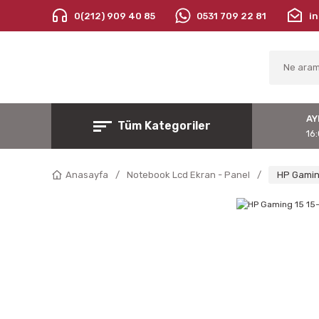
0(212) 909 40 85
0531 709 22 81
i
AY
Tüm Kategoriler
16:
Anasayfa
Notebook Lcd Ekran - Panel
HP Gamin