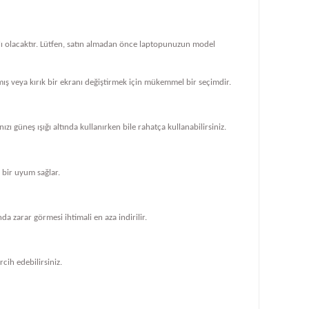
klı olacaktır. Lütfen, satın almadan önce laptopunuzun model
ış veya kırık bir ekranı değiştirmek için mükemmel bir seçimdir.
zı güneş ışığı altında kullanırken bile rahatça kullanabilirsiniz.
bir uyum sağlar.
 zarar görmesi ihtimali en aza indirilir.
cih edebilirsiniz.