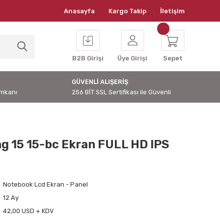
Anasayfa
Kargo Takip
İletişim
B2B Girişi
Üye Girişi
Sepet
GÜVENLİ ALIŞERİŞ
İmkanı
256 BİT SSL Sertifikası ile Güvenli
g 15 15-bc Ekran FULL HD IPS
Notebook Lcd Ekran - Panel
12 Ay
42,00 USD + KDV