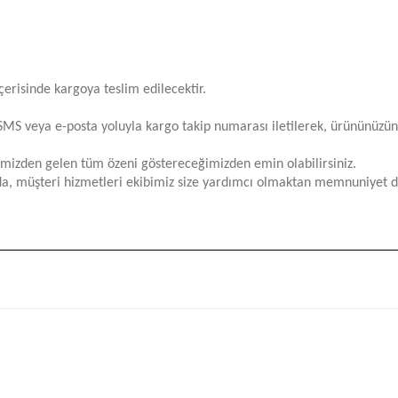
içerisinde kargoya teslim edilecektir.
za SMS veya e-posta yoluyla kargo takip numarası iletilerek, ürününüzü
limizden gelen tüm özeni göstereceğimizden emin olabilirsiniz.
a, müşteri hizmetleri ekibimiz size yardımcı olmaktan memnuniyet d
iğer konularda yetersiz gördüğünüz noktaları öneri formunu kullanarak tara
Bu ürüne ilk yorumu siz yapın!
Yorum Yaz