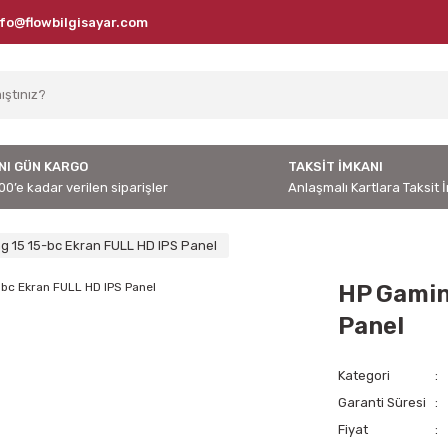
nfo@flowbilgisayar.com
NI GÜN KARGO
TAKSİT İMKANI
00’e kadar verilen siparişler
Anlaşmalı Kartlara Taksit 
g 15 15-bc Ekran FULL HD IPS Panel
HP Gamin
Panel
Kategori
Garanti Süresi
Fiyat