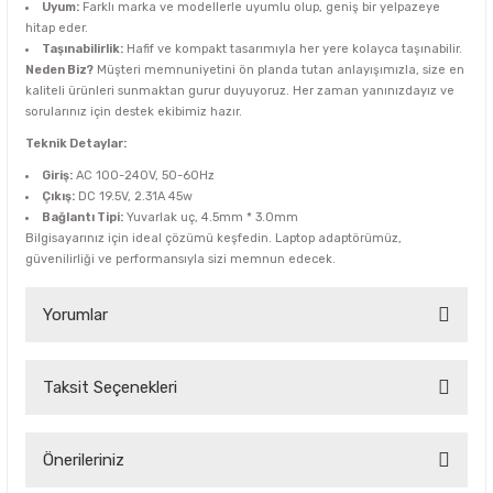
Uyum:
Farklı marka ve modellerle uyumlu olup, geniş bir yelpazeye
hitap eder.
Taşınabilirlik:
Hafif ve kompakt tasarımıyla her yere kolayca taşınabilir.
Neden Biz?
Müşteri memnuniyetini ön planda tutan anlayışımızla, size en
kaliteli ürünleri sunmaktan gurur duyuyoruz. Her zaman yanınızdayız ve
sorularınız için destek ekibimiz hazır.
Teknik Detaylar:
Giriş:
AC 100-240V, 50-60Hz
Çıkış:
DC 19.5V, 2.31A 45w
Bağlantı Tipi:
Yuvarlak uç, 4.5mm * 3.0mm
Bilgisayarınız için ideal çözümü keşfedin. Laptop adaptörümüz,
güvenilirliği ve performansıyla sizi memnun edecek.
Yorumlar
Taksit Seçenekleri
Bu ürüne ilk yorumu siz yapın!
Yorum Yaz
Önerileriniz