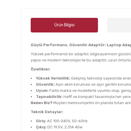
Ürün Bilgisi
Güçlü Performans, Güvenilir Adaptör: Laptop Ada
Yüksek performanslı bir adaptör, bilgisayarınızın gücünü
yapısı ve modern teknolojisi ile bu adaptör, uzun ömürlü
Özellikler:
Yüksek Verimlilik:
Gelişmiş teknoloji sayesinde enerj
Güvenlik:
Aşırı akım koruması ve aşırı gerilim korumas
Uyum:
Farklı marka ve modellerle uyumlu olup, geniş
Taşınabilirlik:
Hafif ve kompakt tasarımıyla her yere 
Neden Biz?
Müşteri memnuniyetini ön planda tutan anlay
Teknik Detaylar:
Giriş:
AC 100-240V, 50-60Hz
Çıkış:
DC 19.5V, 2.31A 45w