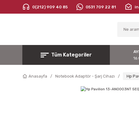
0(212) 909 40 85
0531 709 22 81
i
AY
Tüm Kategoriler
16:
Anasayfa
Notebook Adaptör - Şarj Cihazı
Hp Pav