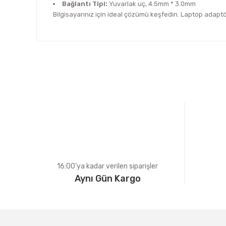
Bağlantı Tipi:
Yuvarlak uç, 4.5mm * 3.0mm
Bilgisayarınız için ideal çözümü keşfedin. Laptop adapt
Bu ürünün fiyat bilgisi, resim, ürün açıklamalarında ve d
Görüş ve önerileriniz için teşekkür ederiz.
Ürün resmi kalitesiz, bozuk veya görüntülenemiyor.
Ürün açıklamasında eksik bilgiler bulunuyor.
Ürün bilgilerinde hatalar bulunuyor.
Ürün fiyatı diğer sitelerden daha pahalı.
Bu ürüne benzer farklı alternatifler olmalı.
16:00’ya kadar verilen siparişler
Aynı Gün Kargo