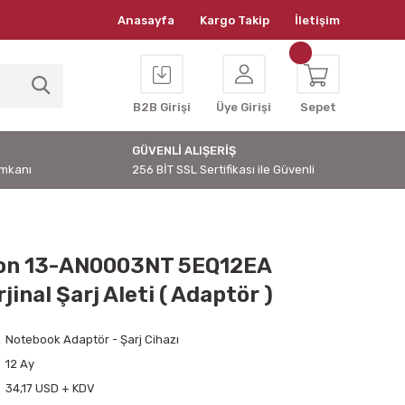
Anasayfa
Kargo Takip
İletişim
B2B Girişi
Üye Girişi
Sepet
GÜVENLİ ALIŞERİŞ
İmkanı
256 BİT SSL Sertifikası ile Güvenli
ion 13-AN0003NT 5EQ12EA
jinal Şarj Aleti ( Adaptör )
Notebook Adaptör - Şarj Cihazı
12 Ay
34,17 USD + KDV