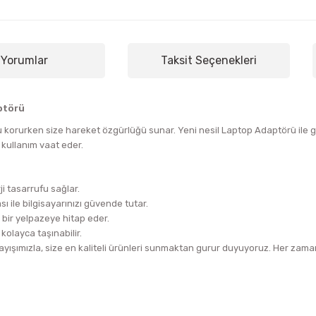
Yorumlar
Taksit Seçenekleri
ptörü
 korurken size hareket özgürlüğü sunar. Yeni nesil Laptop Adaptörü ile gü
 kullanım vaat eder.
i tasarrufu sağlar.
ı ile bilgisayarınızı güvende tutar.
 bir yelpazeye hitap eder.
kolayca taşınabilir.
ışımızla, size en kaliteli ürünleri sunmaktan gurur duyuyoruz. Her zaman 