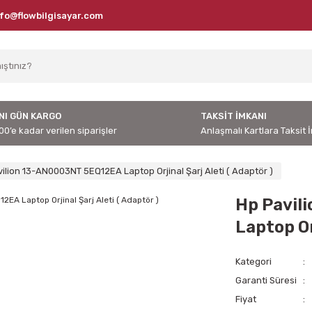
nfo@flowbilgisayar.com
NI GÜN KARGO
TAKSİT İMKANI
00’e kadar verilen siparişler
Anlaşmalı Kartlara Taksit 
ilion 13-AN0003NT 5EQ12EA Laptop Orjinal Şarj Aleti ( Adaptör )
Hp Pavil
Laptop Or
Kategori
Garanti Süresi
Fiyat