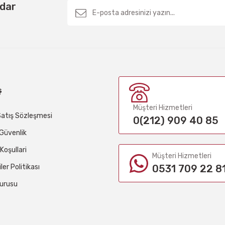
rdar
ş
Müşteri Hizmetleri
Satış Sözleşmesi
0(212) 909 40 85
e Güvenlik
 Koşullari
Müşteri Hizmetleri
iler Politikası
0531 709 22 8
urusu