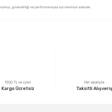
örümüz, güvenilirliği ve performansıyla sizi memnun edecek.
iğer konularda yetersiz gördüğünüz noktaları öneri formunu kullanarak tara
Bu ürüne ilk yorumu siz yapın!
Yorum Yaz
1500 TL ve üzeri
Her siparişte
Kargo Ücretsiz
Taksitli Alışveri
Gönder