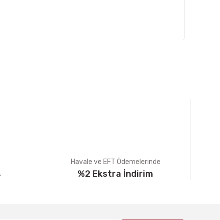
fımıza iletebilirsiniz.
Havale ve EFT Ödemelerinde
ş
%2 Ekstra İndirim