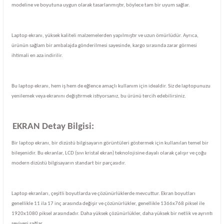
modeline ve boyutuna uygun olarak tasarlanmıştır, böylece tam bir uyum sağlar.
Laptop ekranı, yüksek kaliteli malzemelerden yapılmıştır ve uzun ömürlüdür. Ayrıca,
ürünün sağlam bir ambalajda gönderilmesi sayesinde, kargo sırasında zarar görmesi
ihtimali en aza indirilir.
Bu laptop ekranı, hem iş hem de eğlence amaçlı kullanım için idealdir. Siz de laptopunuzu
yenilemek veya ekranını değiştirmek istiyorsanız, bu ürünü tercih edebilirsiniz.
EKRAN Detay Bilgisi:
Bir laptop ekranı, bir dizüstü bilgisayarın görüntüleri göstermek için kullanılan temel bir
bileşenidir. Bu ekranlar, LCD (sıvı kristal ekran) teknolojisine dayalı olarak çalışır ve çoğu
modern dizüstü bilgisayarın standart bir parçasıdır.
Laptop ekranları, çeşitli boyutlarda ve çözünürlüklerde mevcuttur. Ekran boyutları
genellikle 11 ila 17 inç arasında değişir ve çözünürlükler, genellikle 1366x768 piksel ile
1920x1080 piksel arasındadır. Daha yüksek çözünürlükler, daha yüksek bir netlik ve ayrıntı
seviyesi sağlar.