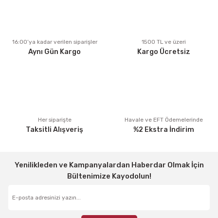
Ürün açıklamasında eksik bilgiler bulunuyor.
Ürün bilgilerinde hatalar bulunuyor.
Ürün fiyatı diğer sitelerden daha pahalı.
16:00’ya kadar verilen siparişler
1500 TL ve üzeri
Aynı Gün Kargo
Kargo Ücretsiz
Bu ürüne benzer farklı alternatifler olmalı.
Gönder
Her siparişte
Havale ve EFT Ödemelerinde
Taksitli Alışveriş
%2 Ekstra İndirim
Yenilikleden ve Kampanyalardan Haberdar Olmak İçin
Bültenimize Kayodolun!