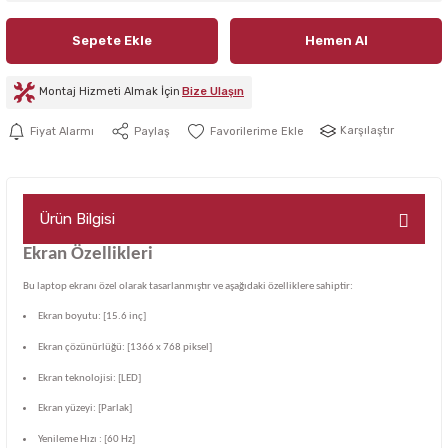
Sepete Ekle
Hemen Al
Montaj Hizmeti Almak İçin
Bize Ulaşın
Karşılaştır
Fiyat Alarmı
Paylaş
Ürün Bilgisi
Ekran Özellikleri
Bu laptop ekranı özel olarak tasarlanmıştır ve aşağıdaki özelliklere sahiptir:
Ekran boyutu: [15.6 inç]
Ekran çözünürlüğü: [1366 x 768 piksel]
Ekran teknolojisi: [LED]
Ekran yüzeyi: [Parlak]
Yenileme Hızı : [60 Hz]