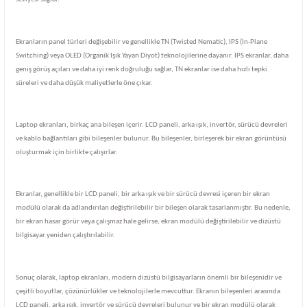
Ekranların panel türleri değişebilir ve genellikle TN (Twisted Nematic), IPS (In-Plane
Switching) veya OLED (Organik Işık Yayan Diyot) teknolojilerine dayanır. IPS ekranlar, daha
geniş görüş açıları ve daha iyi renk doğruluğu sağlar, TN ekranlar ise daha hızlı tepki
süreleri ve daha düşük maliyetlerle öne çıkar.
Laptop ekranları, birkaç ana bileşen içerir. LCD paneli, arka ışık, invertör, sürücü devreleri
ve kablo bağlantıları gibi bileşenler bulunur. Bu bileşenler, birleşerek bir ekran görüntüsü
oluşturmak için birlikte çalışırlar.
Ekranlar, genellikle bir LCD paneli, bir arka ışık ve bir sürücü devresi içeren bir ekran
modülü olarak da adlandırılan değiştirilebilir bir bileşen olarak tasarlanmıştır. Bu nedenle,
bir ekran hasar görür veya çalışmaz hale gelirse, ekran modülü değiştirilebilir ve dizüstü
bilgisayar yeniden çalıştırılabilir.
Sonuç olarak, laptop ekranları, modern dizüstü bilgisayarların önemli bir bileşenidir ve
çeşitli boyutlar, çözünürlükler ve teknolojilerle mevcuttur. Ekranın bileşenleri arasında
LCD paneli, arka ışık, invertör ve sürücü devreleri bulunur ve bir ekran modülü olarak