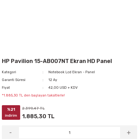
HP Pavilion 15-AB007NT Ekran HD Panel
Kategori
Notebook Lcd Ekran - Panel
Garanti Süresi
12 Ay
Fiyat
42,00 USD + KDV
*1.885,30 TL den başlayan taksitlerle!
2.399,47 TL
%21
1.885,30 TL
indirim