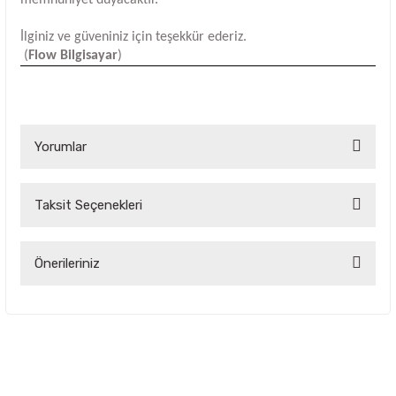
İlginiz ve güveniniz için teşekkür ederiz.
(
Flow Bilgisayar
)
Yorumlar
Taksit Seçenekleri
Bu ürüne ilk yorumu siz yapın!
Yorum Yaz
Önerileriniz
Bu ürünün fiyat bilgisi, resim, ürün açıklamalarında ve diğer
konularda yetersiz gördüğünüz noktaları öneri formunu
kullanarak tarafımıza iletebilirsiniz.
Görüş ve önerileriniz için teşekkür ederiz.
Ürün resmi kalitesiz, bozuk veya görüntülenemiyor.