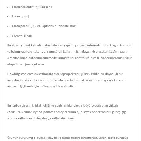
Ekran bağlantı türü: [30-pin]
Ekran tipi: []
Ekran paneli: [LG, AU Optronics, Innolux, Boe]
Garanti: (1 yıl)
Bu ekran, yüksek kaliteli malzemelerden yapılmıştır ve özenle üretilmiştir. Uygun kurulum
ve bakım yapıldığı takdirde, uzun süreli kullanım için dayanıklı olacaktır. Lütfen, satın
almadan önce laptopunuzun model numarasını kontrol edin ve bu yedek parçanın uygun
olup olmadığını teyit edin.
Flowbilgisaya.com'da satılmakta olan laptop ekranı, yüksek kaliteli ve dayanıklı bir
üründür. Bu ekran, laptopunuzu yeniden canlandırmak veya yıpranmış veya kırık bir
ekranı değiştirmek için mükemmel bir seçimdir.
Bu laptop ekranı, kristal netliği ve canlı renkleriyle sizi büyüleyecek olan yüksek
çözünürlük sunar. Ayrıca, parlama önleyici teknolojisi sayesinde ekranınızı güneş ışığı
altında kullanırken bile rahatça kullanabilirsiniz.
Ürünün kurulumu oldukça kolaydır ve teknik beceri gerektirmez. Ekran, laptopunuzun