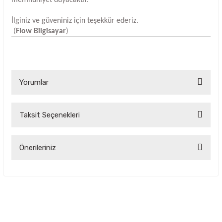
İlginiz ve güveniniz için teşekkür ederiz.
(
Flow Bilgisayar
)
Yorumlar
Taksit Seçenekleri
Bu ürüne ilk yorumu siz yapın!
Yorum Yaz
Önerileriniz
Bu ürünün fiyat bilgisi, resim, ürün açıklamalarında ve diğer
konularda yetersiz gördüğünüz noktaları öneri formunu
kullanarak tarafımıza iletebilirsiniz.
Görüş ve önerileriniz için teşekkür ederiz.
Ürün resmi kalitesiz, bozuk veya görüntülenemiyor.