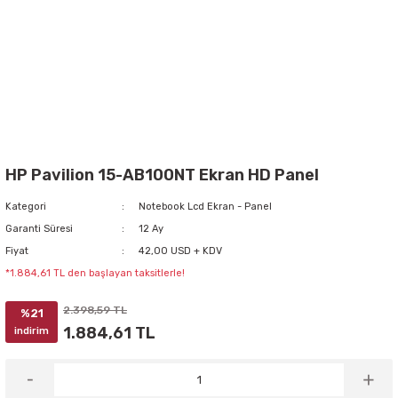
HP Pavilion 15-AB100NT Ekran HD Panel
Kategori
Notebook Lcd Ekran - Panel
Garanti Süresi
12 Ay
Fiyat
42,00 USD + KDV
*1.884,61 TL den başlayan taksitlerle!
2.398,59 TL
%21
1.884,61 TL
indirim