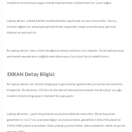
modeline ve boyutuna uygun olarak tasarlanmıştır, böylece tam bir uyum sağlar.
Laptop ekranı, yüksek kaliteli malzemelerden yapılmıştır ve uzun ömürlüdür. Ayrıca,
ürünün sağlam bir ambalajda gönderilmesi sayesinde, kargo sırasında zarar görmesi
ihtimali en aza indirilir.
Bu laptop ekranı, hem iş hem de eğlence amaçlı kullanım için idealdir. Siz de laptopunuzu
yenilemek veya ekranını değiştirmek istiyorsanız, bu ürünü tercih edebilirsiniz.
EKRAN Detay Bilgisi:
Bir laptop ekranı, bir dizüstü bilgisayarın görüntüleri göstermek için kullanılan temel bir
bileşenidir. Bu ekranlar, LCD (sıvı kristal ekran) teknolojisine dayalı olarak çalışır ve çoğu
modern dizüstü bilgisayarın standart bir parçasıdır.
Laptop ekranları, çeşitli boyutlarda ve çözünürlüklerde mevcuttur. Ekran boyutları
genellikle 11 ila 17 inç arasında değişir ve çözünürlükler, genellikle 1366x768 piksel ile
1920x1080 piksel arasındadır. Daha yüksek çözünürlükler, daha yüksek bir netlik ve ayrıntı
seviyesi sağlar.