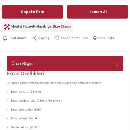
Sepete Ekle
Hemen Al
Montaj Hizmeti Almak İçin
Bize Ulaşın
Karşılaştır
Fiyat Alarmı
Paylaş
Ürün Bilgisi
Ekran Özellikleri
Bu laptop ekranı özel olarak tasarlanmıştır ve aşağıdaki özelliklere sahiptir:
Ekran boyutu: [15.6 inç]
Ekran çözünürlüğü: [1366 x 768 piksel]
Ekran teknolojisi: [LED]
Ekran yüzeyi: [Parlak]
Yenileme Hızı : [60 Hz]