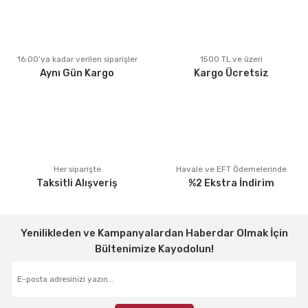
Ürün açıklamasında eksik bilgiler bulunuyor.
Ürün bilgilerinde hatalar bulunuyor.
Ürün fiyatı diğer sitelerden daha pahalı.
16:00’ya kadar verilen siparişler
1500 TL ve üzeri
Aynı Gün Kargo
Kargo Ücretsiz
Bu ürüne benzer farklı alternatifler olmalı.
Gönder
Her siparişte
Havale ve EFT Ödemelerinde
Taksitli Alışveriş
%2 Ekstra İndirim
Yenilikleden ve Kampanyalardan Haberdar Olmak İçin
Bültenimize Kayodolun!