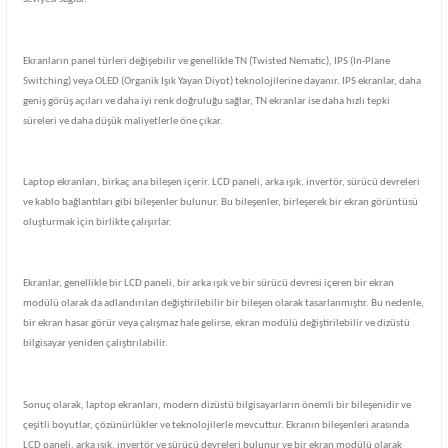
Ekranların panel türleri değişebilir ve genellikle TN (Twisted Nematic), IPS (In-Plane
Switching) veya OLED (Organik Işık Yayan Diyot) teknolojilerine dayanır. IPS ekranlar, daha
geniş görüş açıları ve daha iyi renk doğruluğu sağlar, TN ekranlar ise daha hızlı tepki
süreleri ve daha düşük maliyetlerle öne çıkar.
Laptop ekranları, birkaç ana bileşen içerir. LCD paneli, arka ışık, invertör, sürücü devreleri
ve kablo bağlantıları gibi bileşenler bulunur. Bu bileşenler, birleşerek bir ekran görüntüsü
oluşturmak için birlikte çalışırlar.
Ekranlar, genellikle bir LCD paneli, bir arka ışık ve bir sürücü devresi içeren bir ekran
modülü olarak da adlandırılan değiştirilebilir bir bileşen olarak tasarlanmıştır. Bu nedenle,
bir ekran hasar görür veya çalışmaz hale gelirse, ekran modülü değiştirilebilir ve dizüstü
bilgisayar yeniden çalıştırılabilir.
Sonuç olarak, laptop ekranları, modern dizüstü bilgisayarların önemli bir bileşenidir ve
çeşitli boyutlar, çözünürlükler ve teknolojilerle mevcuttur. Ekranın bileşenleri arasında
LCD paneli, arka ışık, invertör ve sürücü devreleri bulunur ve bir ekran modülü olarak