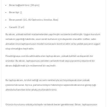
Ekran bağlantı türü: [30-pin]
Ekran tipi: []
Ekran paneli: [LG, AU Optronics, Innolux, Boe]
Garanti: (1 yıl)
Bu ekran, yüksek kaliteli malzemelerden yapılmıştır ve özenle üretilmiştir. Uygun kurulum
ve bakım yapıldığı takdirde, uzun süreli kullanım için dayanıklı olacaktır. Lütfen, satın
almadan önce laptopunuzun model numarasını kontrol edin ve bu yedek parçanın uygun
olup olmadığını teyit edin.
Flowbilgisaya.com'da satılmakta olan laptop ekranı, yüksek kaliteli ve dayanıklı bir
üründür. Bu ekran, laptopunuzu yeniden canlandırmak veya yıpranmış veya kırık bir
ekranı değiştirmek için mükemmel bir seçimdir.
Bu laptop ekranı, kristal netliği ve canlı renkleriyle sizi büyüleyecek olan yüksek
çözünürlük sunar. Ayrıca, parlama önleyici teknolojisi sayesinde ekranınızı güneş ışığı
altında kullanırken bile rahatça kullanabilirsiniz.
Ürünün kurulumu oldukça kolaydır ve teknik beceri gerektirmez. Ekran, laptopunuzun