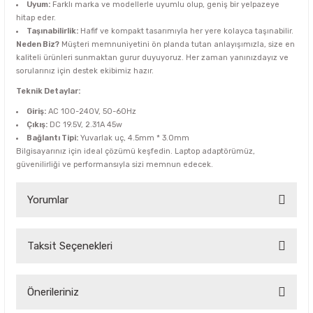
Uyum:
Farklı marka ve modellerle uyumlu olup, geniş bir yelpazeye
hitap eder.
Taşınabilirlik:
Hafif ve kompakt tasarımıyla her yere kolayca taşınabilir.
Neden Biz?
Müşteri memnuniyetini ön planda tutan anlayışımızla, size en
kaliteli ürünleri sunmaktan gurur duyuyoruz. Her zaman yanınızdayız ve
sorularınız için destek ekibimiz hazır.
Teknik Detaylar:
Giriş:
AC 100-240V, 50-60Hz
Çıkış:
DC 19.5V, 2.31A 45w
Bağlantı Tipi:
Yuvarlak uç, 4.5mm * 3.0mm
Bilgisayarınız için ideal çözümü keşfedin. Laptop adaptörümüz,
güvenilirliği ve performansıyla sizi memnun edecek.
Yorumlar
Taksit Seçenekleri
Bu ürüne ilk yorumu siz yapın!
Yorum Yaz
Önerileriniz