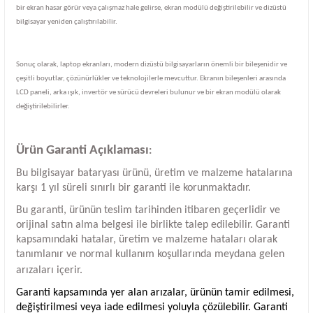
bir ekran hasar görür veya çalışmaz hale gelirse, ekran modülü değiştirilebilir ve dizüstü
bilgisayar yeniden çalıştırılabilir.
Sonuç olarak, laptop ekranları, modern dizüstü bilgisayarların önemli bir bileşenidir ve
çeşitli boyutlar, çözünürlükler ve teknolojilerle mevcuttur. Ekranın bileşenleri arasında
LCD paneli, arka ışık, invertör ve sürücü devreleri bulunur ve bir ekran modülü olarak
değiştirilebilirler.
Ürün Garanti Açıklaması
:
Bu bilgisayar bataryası ürünü, üretim ve malzeme hatalarına
karşı 1 yıl süreli sınırlı bir garanti ile korunmaktadır.
Bu garanti, ürünün teslim tarihinden itibaren geçerlidir ve
orijinal satın alma belgesi ile birlikte talep edilebilir. Garanti
kapsamındaki hatalar, üretim ve malzeme hataları olarak
tanımlanır ve normal kullanım koşullarında meydana gelen
arızaları içerir.
Garanti kapsamında yer alan arızalar, ürünün tamir edilmesi,
değiştirilmesi veya iade edilmesi yoluyla çözülebilir. Garanti