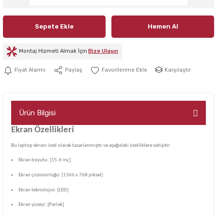
Sepete Ekle
Hemen Al
Montaj Hizmeti Almak İçin
Bize Ulaşın
Karşılaştır
Fiyat Alarmı
Paylaş
Ürün Bilgisi
Ekran Özellikleri
Bu laptop ekranı özel olarak tasarlanmıştır ve aşağıdaki özelliklere sahiptir:
Ekran boyutu: [15.6 inç]
Ekran çözünürlüğü: [1366 x 768 piksel]
Ekran teknolojisi: [LED]
Ekran yüzeyi: [Parlak]