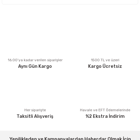
konularda yetersiz gördüğünüz noktaları öneri formunu
kullanarak tarafımıza iletebilirsiniz.
Görüş ve önerileriniz için teşekkür ederiz.
Ürün resmi kalitesiz, bozuk veya görüntülenemiyor.
Ürün açıklamasında eksik bilgiler bulunuyor.
Ürün bilgilerinde hatalar bulunuyor.
Ürün fiyatı diğer sitelerden daha pahalı.
16:00’ya kadar verilen siparişler
1500 TL ve üzeri
Aynı Gün Kargo
Kargo Ücretsiz
Bu ürüne benzer farklı alternatifler olmalı.
Gönder
Her siparişte
Havale ve EFT Ödemelerinde
Taksitli Alışveriş
%2 Ekstra İndirim
Yenilikleden ve Kampanyalardan Haberdar Olmak İçin