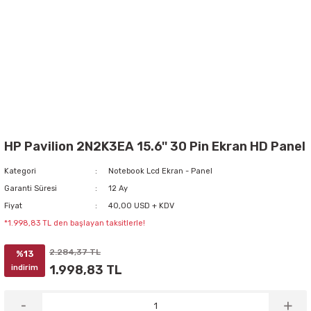
HP Pavilion 2N2K3EA 15.6'' 30 Pin Ekran HD Panel
Kategori
Notebook Lcd Ekran - Panel
Garanti Süresi
12 Ay
Fiyat
40,00 USD + KDV
*1.998,83 TL den başlayan taksitlerle!
2.284,37 TL
%13
1.998,83 TL
indirim