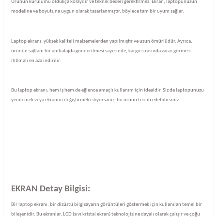
Ürünün kurulumu oldukça kolaydır ve teknik beceri gerektirmez. Ekran, laptopunuzun
modeline ve boyutuna uygun olarak tasarlanmıştır, böylece tam bir uyum sağlar.
Laptop ekranı, yüksek kaliteli malzemelerden yapılmıştır ve uzun ömürlüdür. Ayrıca,
ürünün sağlam bir ambalajda gönderilmesi sayesinde, kargo sırasında zarar görmesi
ihtimali en aza indirilir.
Bu laptop ekranı, hem iş hem de eğlence amaçlı kullanım için idealdir. Siz de laptopunuzu
yenilemek veya ekranını değiştirmek istiyorsanız, bu ürünü tercih edebilirsiniz.
EKRAN Detay Bilgisi:
Bir laptop ekranı, bir dizüstü bilgisayarın görüntüleri göstermek için kullanılan temel bir
bileşenidir. Bu ekranlar, LCD (sıvı kristal ekran) teknolojisine dayalı olarak çalışır ve çoğu