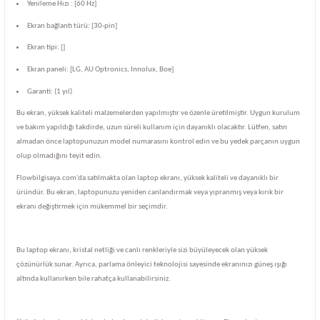
Yenileme Hızı : [60 Hz]
Ekran bağlantı türü: [30-pin]
Ekran tipi: []
Ekran paneli: [LG, AU Optronics, Innolux, Boe]
Garanti: (1 yıl)
Bu ekran, yüksek kaliteli malzemelerden yapılmıştır ve özenle üretilmiştir. Uygun kurulum
ve bakım yapıldığı takdirde, uzun süreli kullanım için dayanıklı olacaktır. Lütfen, satın
almadan önce laptopunuzun model numarasını kontrol edin ve bu yedek parçanın uygun
olup olmadığını teyit edin.
Flowbilgisaya.com'da satılmakta olan laptop ekranı, yüksek kaliteli ve dayanıklı bir
üründür. Bu ekran, laptopunuzu yeniden canlandırmak veya yıpranmış veya kırık bir
ekranı değiştirmek için mükemmel bir seçimdir.
Bu laptop ekranı, kristal netliği ve canlı renkleriyle sizi büyüleyecek olan yüksek
çözünürlük sunar. Ayrıca, parlama önleyici teknolojisi sayesinde ekranınızı güneş ışığı
altında kullanırken bile rahatça kullanabilirsiniz.