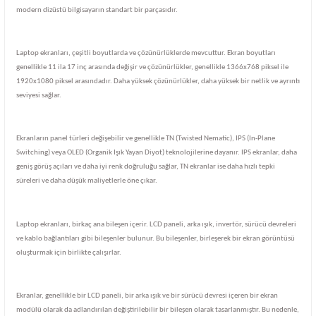
modern dizüstü bilgisayarın standart bir parçasıdır.
Laptop ekranları, çeşitli boyutlarda ve çözünürlüklerde mevcuttur. Ekran boyutları
genellikle 11 ila 17 inç arasında değişir ve çözünürlükler, genellikle 1366x768 piksel ile
1920x1080 piksel arasındadır. Daha yüksek çözünürlükler, daha yüksek bir netlik ve ayrıntı
seviyesi sağlar.
Ekranların panel türleri değişebilir ve genellikle TN (Twisted Nematic), IPS (In-Plane
Switching) veya OLED (Organik Işık Yayan Diyot) teknolojilerine dayanır. IPS ekranlar, daha
geniş görüş açıları ve daha iyi renk doğruluğu sağlar, TN ekranlar ise daha hızlı tepki
süreleri ve daha düşük maliyetlerle öne çıkar.
Laptop ekranları, birkaç ana bileşen içerir. LCD paneli, arka ışık, invertör, sürücü devreleri
ve kablo bağlantıları gibi bileşenler bulunur. Bu bileşenler, birleşerek bir ekran görüntüsü
oluşturmak için birlikte çalışırlar.
Ekranlar, genellikle bir LCD paneli, bir arka ışık ve bir sürücü devresi içeren bir ekran
modülü olarak da adlandırılan değiştirilebilir bir bileşen olarak tasarlanmıştır. Bu nedenle,