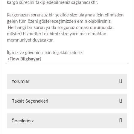
kargo sürecini takip edebilmeniz sağlanacaktır.
Kargonuzun sorunsuz bir şekilde size ulaşması için elimizden
gelen tüm özeni göstereceğimizden emin olabilirsiniz.
Herhangi bir sorun ya da sorgunuz olması durumunda,
müşteri hizmetleri ekibimiz size yardımcı olmaktan
memnuniyet duyacaktır.
İlginiz ve güveniniz için teşekkür ederiz.
(
Flow Bilgisayar
)
Yorumlar
Taksit Seçenekleri
Bu ürüne ilk yorumu siz yapın!
Yorum Yaz
Önerileriniz
Bu ürünün fiyat bilgisi, resim, ürün açıklamalarında ve diğer