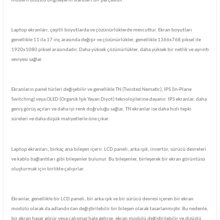
modern dizüstü bilgisayarın standart bir parçasıdır.
Laptop ekranları, çeşitli boyutlarda ve çözünürlüklerde mevcuttur. Ekran boyutları
genellikle 11 ila 17 inç arasında değişir ve çözünürlükler, genellikle 1366x768 piksel ile
1920x1080 piksel arasındadır. Daha yüksek çözünürlükler, daha yüksek bir netlik ve ayrıntı
seviyesi sağlar.
Ekranların panel türleri değişebilir ve genellikle TN (Twisted Nematic), IPS (In-Plane
Switching) veya OLED (Organik Işık Yayan Diyot) teknolojilerine dayanır. IPS ekranlar, daha
geniş görüş açıları ve daha iyi renk doğruluğu sağlar, TN ekranlar ise daha hızlı tepki
süreleri ve daha düşük maliyetlerle öne çıkar.
Laptop ekranları, birkaç ana bileşen içerir. LCD paneli, arka ışık, invertör, sürücü devreleri
ve kablo bağlantıları gibi bileşenler bulunur. Bu bileşenler, birleşerek bir ekran görüntüsü
oluşturmak için birlikte çalışırlar.
Ekranlar, genellikle bir LCD paneli, bir arka ışık ve bir sürücü devresi içeren bir ekran
modülü olarak da adlandırılan değiştirilebilir bir bileşen olarak tasarlanmıştır. Bu nedenle,
bir ekran hasar görür veya çalışmaz hale gelirse, ekran modülü değiştirilebilir ve dizüstü