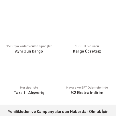
kullanarak tarafımıza iletebilirsiniz.
Görüş ve önerileriniz için teşekkür ederiz.
Ürün resmi kalitesiz, bozuk veya görüntülenemiyor.
Ürün açıklamasında eksik bilgiler bulunuyor.
Ürün bilgilerinde hatalar bulunuyor.
Ürün fiyatı diğer sitelerden daha pahalı.
16:00’ya kadar verilen siparişler
1500 TL ve üzeri
Aynı Gün Kargo
Kargo Ücretsiz
Bu ürüne benzer farklı alternatifler olmalı.
Gönder
Her siparişte
Havale ve EFT Ödemelerinde
Taksitli Alışveriş
%2 Ekstra İndirim
Yenilikleden ve Kampanyalardan Haberdar Olmak İçin