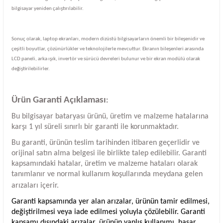
bilgisayar yeniden çalıştırılabilir.
Sonuç olarak, laptop ekranları, modern dizüstü bilgisayarların önemli bir bileşenidir ve
çeşitli boyutlar, çözünürlükler ve teknolojilerle mevcuttur. Ekranın bileşenleri arasında
LCD paneli, arka ışık, invertör ve sürücü devreleri bulunur ve bir ekran modülü olarak
değiştirilebilirler.
Ürün Garanti Açıklaması
:
Bu bilgisayar bataryası ürünü, üretim ve malzeme hatalarına
karşı 1 yıl süreli sınırlı bir garanti ile korunmaktadır.
Bu garanti, ürünün teslim tarihinden itibaren geçerlidir ve
orijinal satın alma belgesi ile birlikte talep edilebilir. Garanti
kapsamındaki hatalar, üretim ve malzeme hataları olarak
tanımlanır ve normal kullanım koşullarında meydana gelen
arızaları içerir.
Garanti kapsamında yer alan arızalar, ürünün tamir edilmesi,
değiştirilmesi veya iade edilmesi yoluyla çözülebilir. Garanti
kapsamı dışındaki arızalar, ürünün yanlış kullanımı, hasar