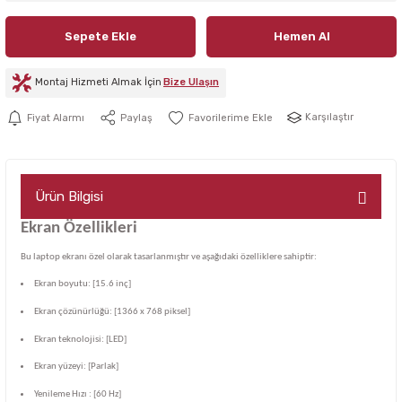
Sepete Ekle
Hemen Al
Montaj Hizmeti Almak İçin
Bize Ulaşın
Karşılaştır
Fiyat Alarmı
Paylaş
Ürün Bilgisi
Ekran Özellikleri
Bu laptop ekranı özel olarak tasarlanmıştır ve aşağıdaki özelliklere sahiptir:
Ekran boyutu: [15.6 inç]
Ekran çözünürlüğü: [1366 x 768 piksel]
Ekran teknolojisi: [LED]
Ekran yüzeyi: [Parlak]
Yenileme Hızı : [60 Hz]