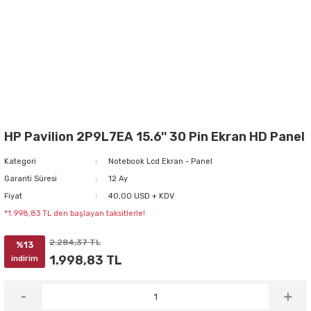
HP Pavilion 2P9L7EA 15.6'' 30 Pin Ekran HD Panel
Kategori
Notebook Lcd Ekran - Panel
Garanti Süresi
12 Ay
Fiyat
40,00 USD + KDV
*1.998,83 TL den başlayan taksitlerle!
2.284,37 TL
%13
1.998,83 TL
indirim