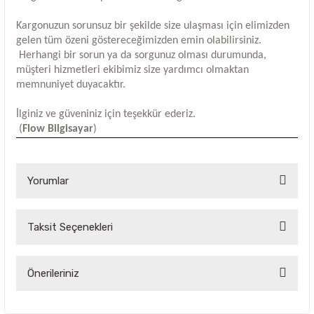
Kargonuzun sorunsuz bir şekilde size ulaşması için elimizden
gelen tüm özeni göstereceğimizden emin olabilirsiniz.
Herhangi bir sorun ya da sorgunuz olması durumunda,
müşteri hizmetleri ekibimiz size yardımcı olmaktan
memnuniyet duyacaktır.
İlginiz ve güveniniz için teşekkür ederiz.
(
Flow Bilgisayar
)
Yorumlar
Taksit Seçenekleri
Bu ürüne ilk yorumu siz yapın!
Yorum Yaz
Önerileriniz
Bu ürünün fiyat bilgisi, resim, ürün açıklamalarında ve diğer
konularda yetersiz gördüğünüz noktaları öneri formunu