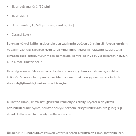
Ekran bağlantı türü: [30-pin]
Ekran tipi: []
Ekran paneli: [LG, AU Optronics, Innolux, Boe]
Garanti: (1 yıl)
Bu ekran, yüksek kaliteli malzemelerden yapılmıştır ve özenle üretilmiştir. Uygun kurulum
ve bakım yapıldığı takdirde, uzun süreli kullanım için dayanıklı olacaktır. Lütfen, satın
almadan önce laptopunuzun model numarasını kontrol edin ve bu yedek parçanın uygun
olup olmadığını teyit edin.
Flowbilgisaya.com'da satılmakta olan laptop ekranı, yüksek kaliteli ve dayanıklı bir
üründür. Bu ekran, laptopunuzu yeniden canlandırmak veya yıpranmış veya kırık bir
ekranı değiştirmek için mükemmel bir seçimdir.
Bu laptop ekranı, kristal netliği ve canlı renkleriyle sizi büyüleyecek olan yüksek
çözünürlük sunar. Ayrıca, parlama önleyici teknolojisi sayesinde ekranınızı güneş ışığı
altında kullanırken bile rahatça kullanabilirsiniz.
Ürünün kurulumu oldukça kolaydır ve teknik beceri gerektirmez. Ekran, laptopunuzun