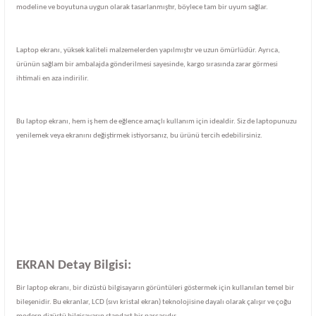
modeline ve boyutuna uygun olarak tasarlanmıştır, böylece tam bir uyum sağlar.
Laptop ekranı, yüksek kaliteli malzemelerden yapılmıştır ve uzun ömürlüdür. Ayrıca,
ürünün sağlam bir ambalajda gönderilmesi sayesinde, kargo sırasında zarar görmesi
ihtimali en aza indirilir.
Bu laptop ekranı, hem iş hem de eğlence amaçlı kullanım için idealdir. Siz de laptopunuzu
yenilemek veya ekranını değiştirmek istiyorsanız, bu ürünü tercih edebilirsiniz.
EKRAN Detay Bilgisi:
Bir laptop ekranı, bir dizüstü bilgisayarın görüntüleri göstermek için kullanılan temel bir
bileşenidir. Bu ekranlar, LCD (sıvı kristal ekran) teknolojisine dayalı olarak çalışır ve çoğu