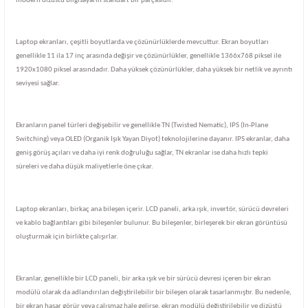
modern dizüstü bilgisayarın standart bir parçasıdır.
Laptop ekranları, çeşitli boyutlarda ve çözünürlüklerde mevcuttur. Ekran boyutları
genellikle 11 ila 17 inç arasında değişir ve çözünürlükler, genellikle 1366x768 piksel ile
1920x1080 piksel arasındadır. Daha yüksek çözünürlükler, daha yüksek bir netlik ve ayrıntı
seviyesi sağlar.
Ekranların panel türleri değişebilir ve genellikle TN (Twisted Nematic), IPS (In-Plane
Switching) veya OLED (Organik Işık Yayan Diyot) teknolojilerine dayanır. IPS ekranlar, daha
geniş görüş açıları ve daha iyi renk doğruluğu sağlar, TN ekranlar ise daha hızlı tepki
süreleri ve daha düşük maliyetlerle öne çıkar.
Laptop ekranları, birkaç ana bileşen içerir. LCD paneli, arka ışık, invertör, sürücü devreleri
ve kablo bağlantıları gibi bileşenler bulunur. Bu bileşenler, birleşerek bir ekran görüntüsü
oluşturmak için birlikte çalışırlar.
Ekranlar, genellikle bir LCD paneli, bir arka ışık ve bir sürücü devresi içeren bir ekran
modülü olarak da adlandırılan değiştirilebilir bir bileşen olarak tasarlanmıştır. Bu nedenle,
bir ekran hasar görür veya çalışmaz hale gelirse, ekran modülü değiştirilebilir ve dizüstü