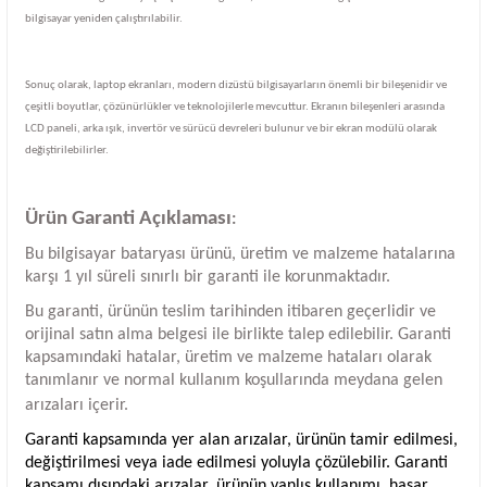
bilgisayar yeniden çalıştırılabilir.
Sonuç olarak, laptop ekranları, modern dizüstü bilgisayarların önemli bir bileşenidir ve
çeşitli boyutlar, çözünürlükler ve teknolojilerle mevcuttur. Ekranın bileşenleri arasında
LCD paneli, arka ışık, invertör ve sürücü devreleri bulunur ve bir ekran modülü olarak
değiştirilebilirler.
Ürün Garanti Açıklaması
:
Bu bilgisayar bataryası ürünü, üretim ve malzeme hatalarına
karşı 1 yıl süreli sınırlı bir garanti ile korunmaktadır.
Bu garanti, ürünün teslim tarihinden itibaren geçerlidir ve
orijinal satın alma belgesi ile birlikte talep edilebilir. Garanti
kapsamındaki hatalar, üretim ve malzeme hataları olarak
tanımlanır ve normal kullanım koşullarında meydana gelen
arızaları içerir.
Garanti kapsamında yer alan arızalar, ürünün tamir edilmesi,
değiştirilmesi veya iade edilmesi yoluyla çözülebilir. Garanti
kapsamı dışındaki arızalar, ürünün yanlış kullanımı, hasar