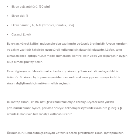
Ekran bağlantı türü: [30-pin]
Ekran tipi: []
Ekran paneli: [LG, AU Optronics, Innolux, Boe]
Garanti: (1 yıl)
Bu ekran, yüksek kaliteli malzemelerden yapılmıştır ve özenle üretilmiştir. Uygun kurulum
ve bakım yapıldığı takdirde, uzun süreli kullanım için dayanıklı olacaktır. Lütfen, satın
almadan önce laptopunuzun model numarasını kontrol edin ve bu yedek parçanın uygun
olup olmadığını teyit edin.
Flowbilgisaya.com'da satılmakta olan laptop ekranı, yüksek kaliteli ve dayanıklı bir
üründür. Bu ekran, laptopunuzu yeniden canlandırmak veya yıpranmış veya kırık bir
ekranı değiştirmek için mükemmel bir seçimdir.
Bu laptop ekranı, kristal netliği ve canlı renkleriyle sizi büyüleyecek olan yüksek
çözünürlük sunar. Ayrıca, parlama önleyici teknolojisi sayesinde ekranınızı güneş ışığı
altında kullanırken bile rahatça kullanabilirsiniz.
Ürünün kurulumu oldukça kolaydır ve teknik beceri gerektirmez. Ekran, laptopunuzun