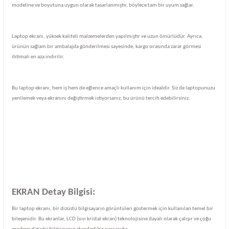
modeline ve boyutuna uygun olarak tasarlanmıştır, böylece tam bir uyum sağlar.
Laptop ekranı, yüksek kaliteli malzemelerden yapılmıştır ve uzun ömürlüdür. Ayrıca,
ürünün sağlam bir ambalajda gönderilmesi sayesinde, kargo sırasında zarar görmesi
ihtimali en aza indirilir.
Bu laptop ekranı, hem iş hem de eğlence amaçlı kullanım için idealdir. Siz de laptopunuzu
yenilemek veya ekranını değiştirmek istiyorsanız, bu ürünü tercih edebilirsiniz.
EKRAN Detay Bilgisi:
Bir laptop ekranı, bir dizüstü bilgisayarın görüntüleri göstermek için kullanılan temel bir
bileşenidir. Bu ekranlar, LCD (sıvı kristal ekran) teknolojisine dayalı olarak çalışır ve çoğu