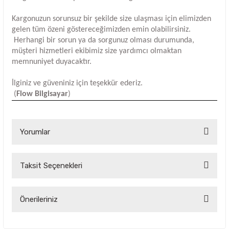
Kargonuzun sorunsuz bir şekilde size ulaşması için elimizden
gelen tüm özeni göstereceğimizden emin olabilirsiniz.
Herhangi bir sorun ya da sorgunuz olması durumunda,
müşteri hizmetleri ekibimiz size yardımcı olmaktan
memnuniyet duyacaktır.
İlginiz ve güveniniz için teşekkür ederiz.
(
Flow Bilgisayar
)
Yorumlar
Taksit Seçenekleri
Bu ürüne ilk yorumu siz yapın!
Yorum Yaz
Önerileriniz
Bu ürünün fiyat bilgisi, resim, ürün açıklamalarında ve diğer
konularda yetersiz gördüğünüz noktaları öneri formunu