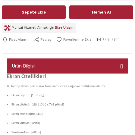
Sepete Ekle
Hemen Al
Montaj Hizmeti Almak İçin
Bize Ulaşın
Karşılaştır
Fiyat Alarmı
Paylaş
Ürün Bilgisi
Ekran Özellikleri
Bu laptop ekranı özel olarak tasarlanmıştır ve aşağıdaki özelliklere sahiptir:
Ekran boyutu: [15.6 inç]
Ekran çözünürlüğü: [1366 x 768 piksel]
Ekran teknolojisi: [LED]
Ekran yüzeyi: [Parlak]
Yenileme Hızı : [60 Hz]