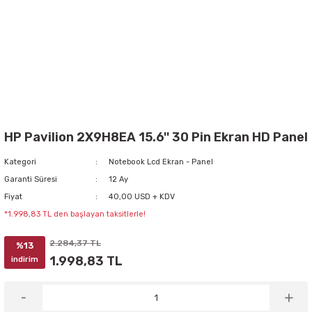
HP Pavilion 2X9H8EA 15.6'' 30 Pin Ekran HD Panel
Kategori
Notebook Lcd Ekran - Panel
Garanti Süresi
12 Ay
Fiyat
40,00 USD + KDV
*1.998,83 TL den başlayan taksitlerle!
2.284,37 TL
%13
1.998,83 TL
indirim