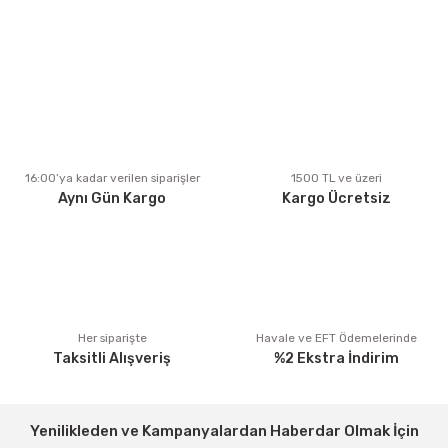
kullanarak tarafımıza iletebilirsiniz.
Görüş ve önerileriniz için teşekkür ederiz.
Ürün resmi kalitesiz, bozuk veya görüntülenemiyor.
Ürün açıklamasında eksik bilgiler bulunuyor.
Ürün bilgilerinde hatalar bulunuyor.
Ürün fiyatı diğer sitelerden daha pahalı.
16:00’ya kadar verilen siparişler
1500 TL ve üzeri
Aynı Gün Kargo
Kargo Ücretsiz
Bu ürüne benzer farklı alternatifler olmalı.
Gönder
Her siparişte
Havale ve EFT Ödemelerinde
Taksitli Alışveriş
%2 Ekstra İndirim
Yenilikleden ve Kampanyalardan Haberdar Olmak İçin