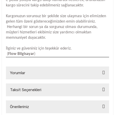
e-posta yoluyla kargo takip numarası iletilerek, ürününüzün
kargo sürecini takip edebilmeniz sağlanacaktır.
Kargonuzun sorunsuz bir şekilde size ulaşması için elimizden
gelen tüm özeni göstereceğimizden emin olabilirsiniz.
Herhangi bir sorun ya da sorgunuz olması durumunda,
müşteri hizmetleri ekibimiz size yardımcı olmaktan
memnuniyet duyacaktır.
İlginiz ve güveniniz için teşekkür ederiz.
(
Flow Bilgisayar
)
Yorumlar
Taksit Seçenekleri
Bu ürüne ilk yorumu siz yapın!
Yorum Yaz
Önerileriniz