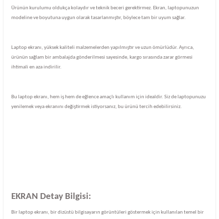
Ürünün kurulumu oldukça kolaydır ve teknik beceri gerektirmez. Ekran, laptopunuzun
modeline ve boyutuna uygun olarak tasarlanmıştır, böylece tam bir uyum sağlar.
Laptop ekranı, yüksek kaliteli malzemelerden yapılmıştır ve uzun ömürlüdür. Ayrıca,
ürünün sağlam bir ambalajda gönderilmesi sayesinde, kargo sırasında zarar görmesi
ihtimali en aza indirilir.
Bu laptop ekranı, hem iş hem de eğlence amaçlı kullanım için idealdir. Siz de laptopunuzu
yenilemek veya ekranını değiştirmek istiyorsanız, bu ürünü tercih edebilirsiniz.
EKRAN Detay Bilgisi:
Bir laptop ekranı, bir dizüstü bilgisayarın görüntüleri göstermek için kullanılan temel bir