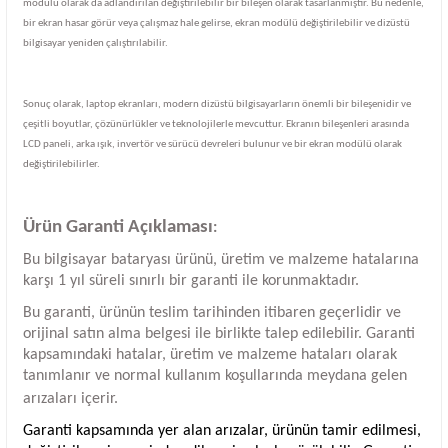
modülü olarak da adlandırılan değiştirilebilir bir bileşen olarak tasarlanmıştır. Bu nedenle,
bir ekran hasar görür veya çalışmaz hale gelirse, ekran modülü değiştirilebilir ve dizüstü
bilgisayar yeniden çalıştırılabilir.
Sonuç olarak, laptop ekranları, modern dizüstü bilgisayarların önemli bir bileşenidir ve
çeşitli boyutlar, çözünürlükler ve teknolojilerle mevcuttur. Ekranın bileşenleri arasında
LCD paneli, arka ışık, invertör ve sürücü devreleri bulunur ve bir ekran modülü olarak
değiştirilebilirler.
Ürün Garanti Açıklaması
:
Bu bilgisayar bataryası ürünü, üretim ve malzeme hatalarına
karşı 1 yıl süreli sınırlı bir garanti ile korunmaktadır.
Bu garanti, ürünün teslim tarihinden itibaren geçerlidir ve
orijinal satın alma belgesi ile birlikte talep edilebilir. Garanti
kapsamındaki hatalar, üretim ve malzeme hataları olarak
tanımlanır ve normal kullanım koşullarında meydana gelen
arızaları içerir.
Garanti kapsamında yer alan arızalar, ürünün tamir edilmesi,