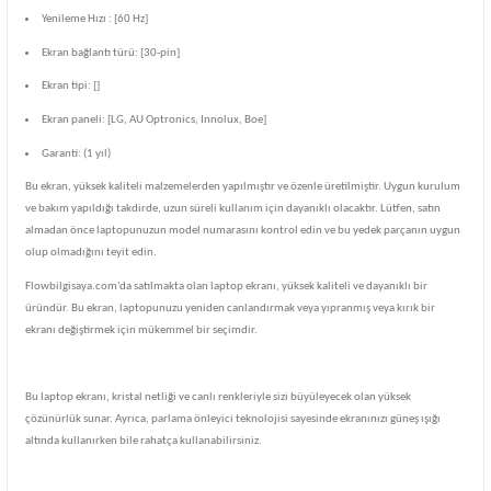
Yenileme Hızı : [60 Hz]
Ekran bağlantı türü: [30-pin]
Ekran tipi: []
Ekran paneli: [LG, AU Optronics, Innolux, Boe]
Garanti: (1 yıl)
Bu ekran, yüksek kaliteli malzemelerden yapılmıştır ve özenle üretilmiştir. Uygun kurulum
ve bakım yapıldığı takdirde, uzun süreli kullanım için dayanıklı olacaktır. Lütfen, satın
almadan önce laptopunuzun model numarasını kontrol edin ve bu yedek parçanın uygun
olup olmadığını teyit edin.
Flowbilgisaya.com'da satılmakta olan laptop ekranı, yüksek kaliteli ve dayanıklı bir
üründür. Bu ekran, laptopunuzu yeniden canlandırmak veya yıpranmış veya kırık bir
ekranı değiştirmek için mükemmel bir seçimdir.
Bu laptop ekranı, kristal netliği ve canlı renkleriyle sizi büyüleyecek olan yüksek
çözünürlük sunar. Ayrıca, parlama önleyici teknolojisi sayesinde ekranınızı güneş ışığı
altında kullanırken bile rahatça kullanabilirsiniz.