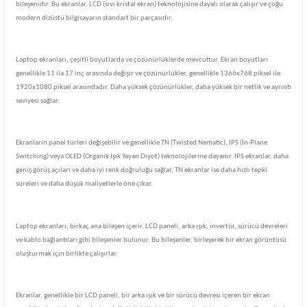
bileşenidir. Bu ekranlar, LCD (sıvı kristal ekran) teknolojisine dayalı olarak çalışır ve çoğu
modern dizüstü bilgisayarın standart bir parçasıdır.
Laptop ekranları, çeşitli boyutlarda ve çözünürlüklerde mevcuttur. Ekran boyutları
genellikle 11 ila 17 inç arasında değişir ve çözünürlükler, genellikle 1366x768 piksel ile
1920x1080 piksel arasındadır. Daha yüksek çözünürlükler, daha yüksek bir netlik ve ayrıntı
seviyesi sağlar.
Ekranların panel türleri değişebilir ve genellikle TN (Twisted Nematic), IPS (In-Plane
Switching) veya OLED (Organik Işık Yayan Diyot) teknolojilerine dayanır. IPS ekranlar, daha
geniş görüş açıları ve daha iyi renk doğruluğu sağlar, TN ekranlar ise daha hızlı tepki
süreleri ve daha düşük maliyetlerle öne çıkar.
Laptop ekranları, birkaç ana bileşen içerir. LCD paneli, arka ışık, invertör, sürücü devreleri
ve kablo bağlantıları gibi bileşenler bulunur. Bu bileşenler, birleşerek bir ekran görüntüsü
oluşturmak için birlikte çalışırlar.
Ekranlar, genellikle bir LCD paneli, bir arka ışık ve bir sürücü devresi içeren bir ekran