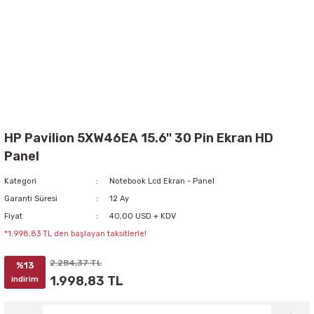
HP Pavilion 5XW46EA 15.6'' 30 Pin Ekran HD
Panel
Kategori
Notebook Lcd Ekran - Panel
Garanti Süresi
12 Ay
Fiyat
40,00 USD + KDV
*1.998,83 TL den başlayan taksitlerle!
2.284,37 TL
%13
1.998,83 TL
indirim