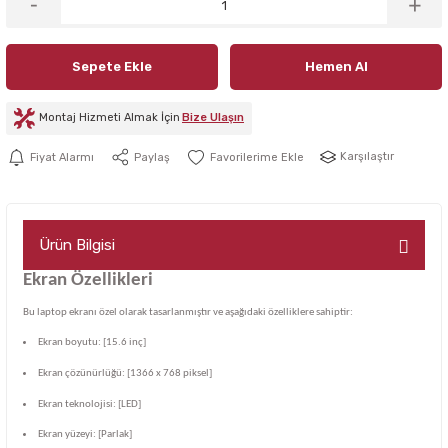
Sepete Ekle
Hemen Al
Montaj Hizmeti Almak İçin
Bize Ulaşın
Karşılaştır
Fiyat Alarmı
Paylaş
Ürün Bilgisi
Ekran Özellikleri
Bu laptop ekranı özel olarak tasarlanmıştır ve aşağıdaki özelliklere sahiptir:
Ekran boyutu: [15.6 inç]
Ekran çözünürlüğü: [1366 x 768 piksel]
Ekran teknolojisi: [LED]
Ekran yüzeyi: [Parlak]