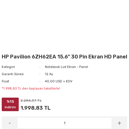
HP Pavilion 6ZH62EA 15.6'' 30 Pin Ekran HD Panel
Kategori
Notebook Lcd Ekran - Panel
Garanti Süresi
12 Ay
Fiyat
40,00 USD + KDV
*1.998,83 TL den başlayan taksitlerle!
2.284,37 TL
%13
1.998,83 TL
indirim