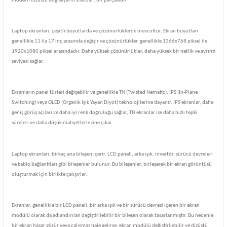
modern dizüstü bilgisayarın standart bir parçasıdır.
Laptop ekranları, çeşitli boyutlarda ve çözünürlüklerde mevcuttur. Ekran boyutları
genellikle 11 ila 17 inç arasında değişir ve çözünürlükler, genellikle 1366x768 piksel ile
1920x1080 piksel arasındadır. Daha yüksek çözünürlükler, daha yüksek bir netlik ve ayrıntı
seviyesi sağlar.
Ekranların panel türleri değişebilir ve genellikle TN (Twisted Nematic), IPS (In-Plane
Switching) veya OLED (Organik Işık Yayan Diyot) teknolojilerine dayanır. IPS ekranlar, daha
geniş görüş açıları ve daha iyi renk doğruluğu sağlar, TN ekranlar ise daha hızlı tepki
süreleri ve daha düşük maliyetlerle öne çıkar.
Laptop ekranları, birkaç ana bileşen içerir. LCD paneli, arka ışık, invertör, sürücü devreleri
ve kablo bağlantıları gibi bileşenler bulunur. Bu bileşenler, birleşerek bir ekran görüntüsü
oluşturmak için birlikte çalışırlar.
Ekranlar, genellikle bir LCD paneli, bir arka ışık ve bir sürücü devresi içeren bir ekran
modülü olarak da adlandırılan değiştirilebilir bir bileşen olarak tasarlanmıştır. Bu nedenle,
bir ekran hasar görür veya çalışmaz hale gelirse, ekran modülü değiştirilebilir ve dizüstü