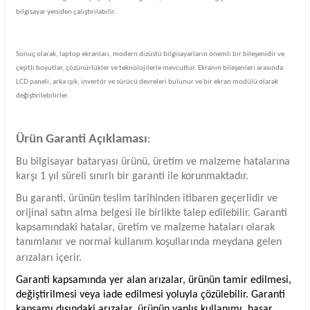
bilgisayar yeniden çalıştırılabilir.
Sonuç olarak, laptop ekranları, modern dizüstü bilgisayarların önemli bir bileşenidir ve
çeşitli boyutlar, çözünürlükler ve teknolojilerle mevcuttur. Ekranın bileşenleri arasında
LCD paneli, arka ışık, invertör ve sürücü devreleri bulunur ve bir ekran modülü olarak
değiştirilebilirler.
Ürün Garanti Açıklaması
:
Bu bilgisayar bataryası ürünü, üretim ve malzeme hatalarına
karşı 1 yıl süreli sınırlı bir garanti ile korunmaktadır.
Bu garanti, ürünün teslim tarihinden itibaren geçerlidir ve
orijinal satın alma belgesi ile birlikte talep edilebilir. Garanti
kapsamındaki hatalar, üretim ve malzeme hataları olarak
tanımlanır ve normal kullanım koşullarında meydana gelen
arızaları içerir.
Garanti kapsamında yer alan arızalar, ürünün tamir edilmesi,
değiştirilmesi veya iade edilmesi yoluyla çözülebilir. Garanti
kapsamı dışındaki arızalar, ürünün yanlış kullanımı, hasar