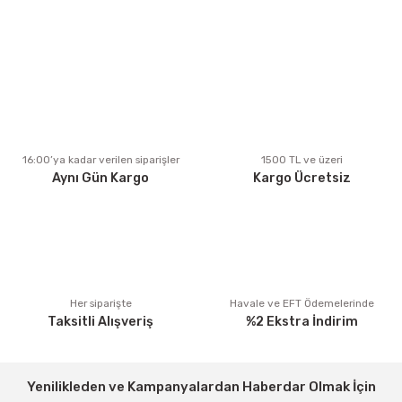
kullanarak tarafımıza iletebilirsiniz.
Görüş ve önerileriniz için teşekkür ederiz.
Ürün resmi kalitesiz, bozuk veya görüntülenemiyor.
Ürün açıklamasında eksik bilgiler bulunuyor.
Ürün bilgilerinde hatalar bulunuyor.
Ürün fiyatı diğer sitelerden daha pahalı.
16:00’ya kadar verilen siparişler
1500 TL ve üzeri
Aynı Gün Kargo
Kargo Ücretsiz
Bu ürüne benzer farklı alternatifler olmalı.
Gönder
Her siparişte
Havale ve EFT Ödemelerinde
Taksitli Alışveriş
%2 Ekstra İndirim
Yenilikleden ve Kampanyalardan Haberdar Olmak İçin