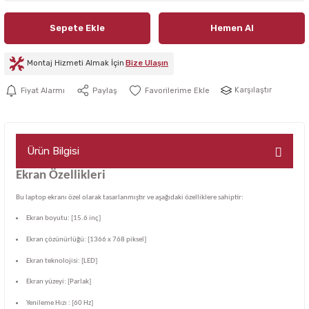
Sepete Ekle
Hemen Al
Montaj Hizmeti Almak İçin
Bize Ulaşın
Karşılaştır
Fiyat Alarmı
Paylaş
Ürün Bilgisi
Ekran Özellikleri
Bu laptop ekranı özel olarak tasarlanmıştır ve aşağıdaki özelliklere sahiptir:
Ekran boyutu: [15.6 inç]
Ekran çözünürlüğü: [1366 x 768 piksel]
Ekran teknolojisi: [LED]
Ekran yüzeyi: [Parlak]
Yenileme Hızı : [60 Hz]