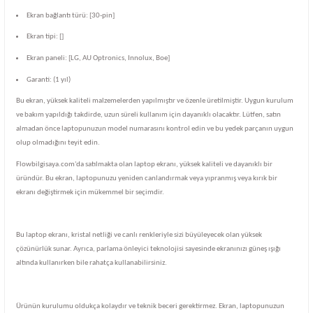
Ekran bağlantı türü: [30-pin]
Ekran tipi: []
Ekran paneli: [LG, AU Optronics, Innolux, Boe]
Garanti: (1 yıl)
Bu ekran, yüksek kaliteli malzemelerden yapılmıştır ve özenle üretilmiştir. Uygun kurulum
ve bakım yapıldığı takdirde, uzun süreli kullanım için dayanıklı olacaktır. Lütfen, satın
almadan önce laptopunuzun model numarasını kontrol edin ve bu yedek parçanın uygun
olup olmadığını teyit edin.
Flowbilgisaya.com'da satılmakta olan laptop ekranı, yüksek kaliteli ve dayanıklı bir
üründür. Bu ekran, laptopunuzu yeniden canlandırmak veya yıpranmış veya kırık bir
ekranı değiştirmek için mükemmel bir seçimdir.
Bu laptop ekranı, kristal netliği ve canlı renkleriyle sizi büyüleyecek olan yüksek
çözünürlük sunar. Ayrıca, parlama önleyici teknolojisi sayesinde ekranınızı güneş ışığı
altında kullanırken bile rahatça kullanabilirsiniz.
Ürünün kurulumu oldukça kolaydır ve teknik beceri gerektirmez. Ekran, laptopunuzun