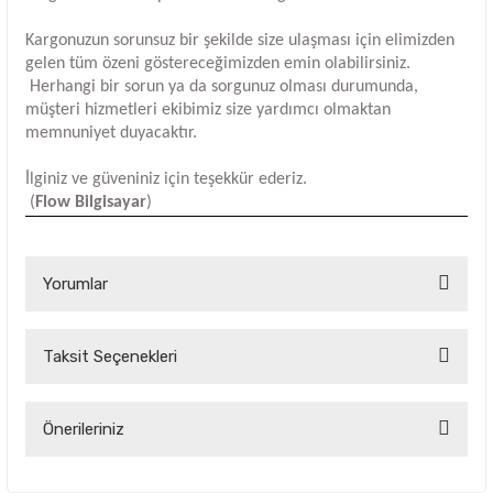
Kargonuzun sorunsuz bir şekilde size ulaşması için elimizden
gelen tüm özeni göstereceğimizden emin olabilirsiniz.
Herhangi bir sorun ya da sorgunuz olması durumunda,
müşteri hizmetleri ekibimiz size yardımcı olmaktan
memnuniyet duyacaktır.
İlginiz ve güveniniz için teşekkür ederiz.
(
Flow Bilgisayar
)
Yorumlar
Taksit Seçenekleri
Bu ürüne ilk yorumu siz yapın!
Yorum Yaz
Önerileriniz
Bu ürünün fiyat bilgisi, resim, ürün açıklamalarında ve diğer
konularda yetersiz gördüğünüz noktaları öneri formunu