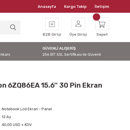
Anasayfa
Kargo Takip
İletişim
B2B Girişi
Üye Girişi
Sepet
GÜVENLİ ALIŞERİŞ
İmkanı
256 BİT SSL Sertifikası ile Güvenli
on 6ZQ86EA 15.6'' 30 Pin Ekran
Notebook Lcd Ekran - Panel
12 Ay
40,00 USD + KDV