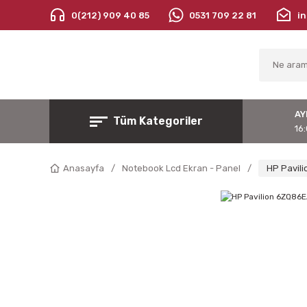
0(212) 909 40 85
0531 709 22 81
i
AY
Tüm Kategoriler
16:
Anasayfa
Notebook Lcd Ekran - Panel
HP Pavili