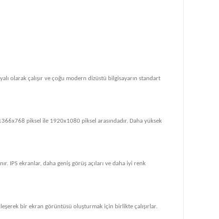
dayalı olarak çalışır ve çoğu modern dizüstü bilgisayarın standart
le 1366x768 piksel ile 1920x1080 piksel arasındadır. Daha yüksek
ır. IPS ekranlar, daha geniş görüş açıları ve daha iyi renk
rleşerek bir ekran görüntüsü oluşturmak için birlikte çalışırlar.