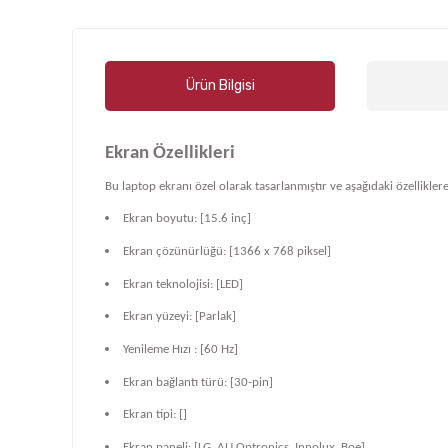
Ürün Bilgisi
Ekran Özellikleri
Bu laptop ekranı özel olarak tasarlanmıştır ve aşağıdaki özelliklere
Ekran boyutu: [15.6 inç]
Ekran çözünürlüğü: [1366 x 768 piksel]
Ekran teknolojisi: [LED]
Ekran yüzeyi: [Parlak]
Yenileme Hızı : [60 Hz]
Ekran bağlantı türü: [30-pin]
Ekran tipi: []
Ekran paneli: [LG, AU Optronics, Innolux, Boe]