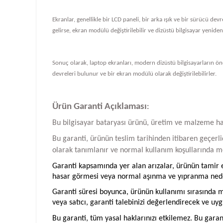
Ekranlar, genellikle bir LCD paneli, bir arka ışık ve bir sürücü de
gelirse, ekran modülü değiştirilebilir ve dizüstü bilgisayar yeniden ç
Sonuç olarak, laptop ekranları, modern dizüstü bilgisayarların önem
devreleri bulunur ve bir ekran modülü olarak değiştirilebilirler.
Ürün Garanti Açıklaması
:
Bu bilgisayar bataryası ürünü, üretim ve malzeme hatal
Bu garanti, ürünün teslim tarihinden itibaren geçerlid
olarak tanımlanır ve normal kullanım koşullarında me
Garanti kapsamında yer alan arızalar, ürünün tamir ed
hasar görmesi veya normal aşınma ve yıpranma neden
Garanti süresi boyunca, ürünün kullanımı sırasında me
veya satıcı, garanti talebinizi değerlendirecek ve uyg
Bu garanti, tüm yasal haklarınızı etkilemez. Bu garan