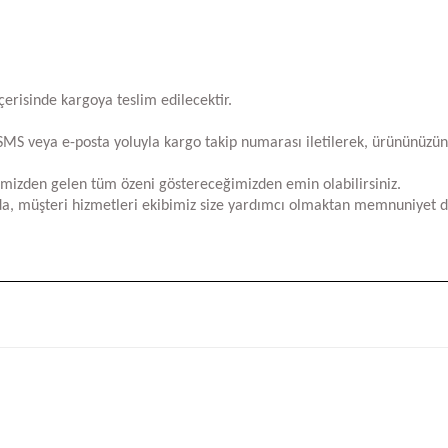
içerisinde kargoya teslim edilecektir.
za SMS veya e-posta yoluyla kargo takip numarası iletilerek, ürününüzü
limizden gelen tüm özeni göstereceğimizden emin olabilirsiniz.
a, müşteri hizmetleri ekibimiz size yardımcı olmaktan memnuniyet d
iğer konularda yetersiz gördüğünüz noktaları öneri formunu kullanarak tara
Bu ürüne ilk yorumu siz yapın!
Yorum Yaz