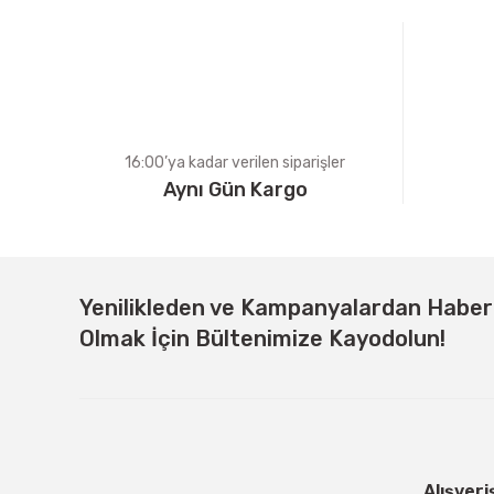
Ürün bilgilerinde hatalar bulunuyor.
Ürün fiyatı diğer sitelerden daha pahalı.
Bu ürüne benzer farklı alternatifler olmalı.
16:00’ya kadar verilen siparişler
Aynı Gün Kargo
Yenilikleden ve Kampanyalardan Habe
Olmak İçin Bültenimize Kayodolun!
Alışveri