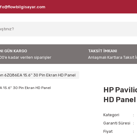
nfo@flowbilgisayar.com
NI GÜN KARGO
TAKSİT İMKANI
00’e kadar verilen siparişler
Anlaşmalı Kartlara Taksit 
on 6ZQ86EA 15.6'' 30 Pin Ekran HD Panel
HP Pavili
HD Panel
Kategori
Garanti Süresi
Fiyat