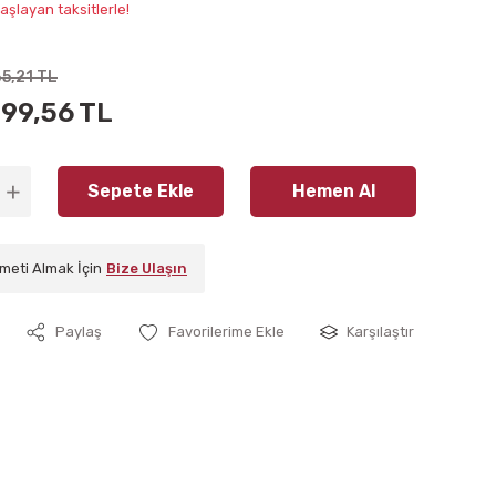
aşlayan taksitlerle!
5,21 TL
999,56 TL
Sepete Ekle
Hemen Al
meti Almak İçin
Bize Ulaşın
Paylaş
Karşılaştır