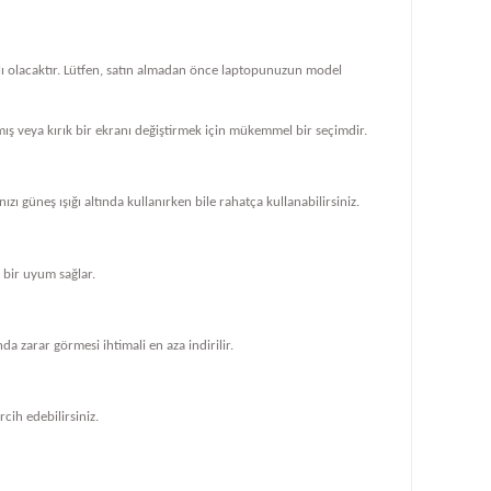
klı olacaktır. Lütfen, satın almadan önce laptopunuzun model
ış veya kırık bir ekranı değiştirmek için mükemmel bir seçimdir.
zı güneş ışığı altında kullanırken bile rahatça kullanabilirsiniz.
bir uyum sağlar.
 zarar görmesi ihtimali en aza indirilir.
cih edebilirsiniz.