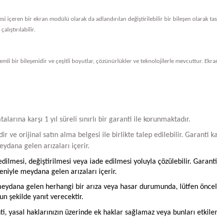
vresi içeren bir ekran modülü olarak da adlandırılan değiştirilebilir bir bileşen olarak 
alıştırılabilir.
li bir bileşenidir ve çeşitli boyutlar, çözünürlükler ve teknolojilerle mevcuttur. Ekran
arına karşı 1 yıl süreli sınırlı bir garanti ile korunmaktadır.
ir ve orijinal satın alma belgesi ile birlikte talep edilebilir. Garant
ydana gelen arızaları içerir.
ilmesi, değiştirilmesi veya iade edilmesi yoluyla çözülebilir. Garanti
iyle meydana gelen arızaları içerir.
ydana gelen herhangi bir arıza veya hasar durumunda, lütfen öncelikle
un şekilde yanıt verecektir.
ti, yasal haklarınızın üzerinde ek haklar sağlamaz veya bunları etkil