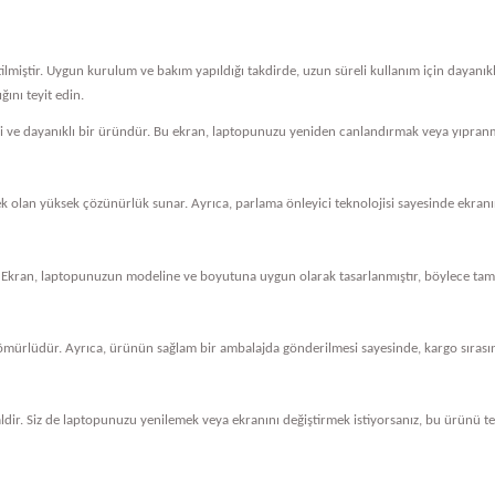
tilmiştir. Uygun kurulum ve bakım yapıldığı takdirde, uzun süreli kullanım için dayanı
ını teyit edin.
eli ve dayanıklı bir üründür. Bu ekran, laptopunuzu yeniden canlandırmak veya yıpranm
cek olan yüksek çözünürlük sunar. Ayrıca, parlama önleyici teknolojisi sayesinde ekranını
 Ekran, laptopunuzun modeline ve boyutuna uygun olarak tasarlanmıştır, böylece tam 
ömürlüdür. Ayrıca, ürünün sağlam bir ambalajda gönderilmesi sayesinde, kargo sırasında
dir. Siz de laptopunuzu yenilemek veya ekranını değiştirmek istiyorsanız, bu ürünü ter