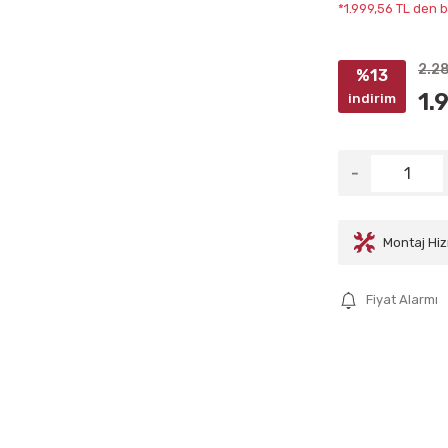
*1.999,56 TL den b
2.28
%13
1.
indirim
Montaj Hiz
Fiyat Alarmı