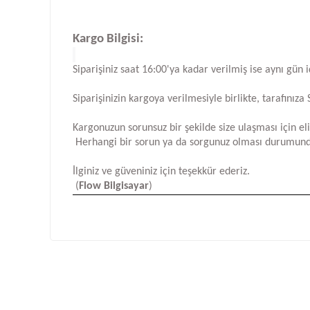
Kargo Bilgisi:
Siparişiniz saat 16:00'ya kadar verilmiş ise aynı gün 
Siparişinizin kargoya verilmesiyle birlikte, tarafını
Kargonuzun sorunsuz bir şekilde size ulaşması için e
Herhangi bir sorun ya da sorgunuz olması durumund
İlginiz ve güveniniz için teşekkür ederiz.
(
Flow Bilgisayar
)
Bu ürünün fiyat bilgisi, resim, ürün açıklamalarında ve d
Görüş ve önerileriniz için teşekkür ederiz.
Ürün resmi kalitesiz, bozuk veya görüntülenemiyor.
Ürün açıklamasında eksik bilgiler bulunuyor.