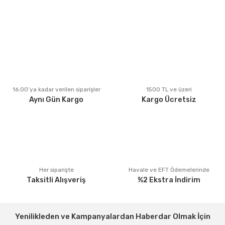
kullanarak tarafımıza iletebilirsiniz.
Görüş ve önerileriniz için teşekkür ederiz.
Ürün resmi kalitesiz, bozuk veya görüntülenemiyor.
Ürün açıklamasında eksik bilgiler bulunuyor.
Ürün bilgilerinde hatalar bulunuyor.
Ürün fiyatı diğer sitelerden daha pahalı.
16:00’ya kadar verilen siparişler
1500 TL ve üzeri
Aynı Gün Kargo
Kargo Ücretsiz
Bu ürüne benzer farklı alternatifler olmalı.
Gönder
Her siparişte
Havale ve EFT Ödemelerinde
Taksitli Alışveriş
%2 Ekstra İndirim
Yenilikleden ve Kampanyalardan Haberdar Olmak İçin