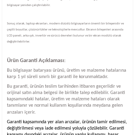
bilgisayar yeniden çalıştırılabilir.
Sonuç olarak, laptop ekranları, modern dizüstü bilgisayarların önemli bir bileşenidir ve
çeşitli boyutlar, çözünürlükler ve teknolojilerle mevcuttur. Ekranın bileşenleri arasında
LCD paneli, arka ışık, invertör ve sürücü devreleri bulunur ve bir ekran modülü olarak
değiştirilebilirler.
Ürün Garanti Açıklaması
:
Bu bilgisayar bataryası ürünü, üretim ve malzeme hatalarına
karşı 1 yıl süreli sınırlı bir garanti ile korunmaktadır.
Bu garanti, ürünün teslim tarihinden itibaren geçerlidir ve
orijinal satın alma belgesi ile birlikte talep edilebilir. Garanti
kapsamındaki hatalar, üretim ve malzeme hataları olarak
tanımlanır ve normal kullanım koşullarında meydana gelen
arızaları içerir.
Garanti kapsamında yer alan arızalar, ürünün tamir edilmesi,
değiştirilmesi veya iade edilmesi yoluyla çözülebilir. Garanti
kapsamı dışındaki arızalar, ürünün yanlış kullanımı, hasar