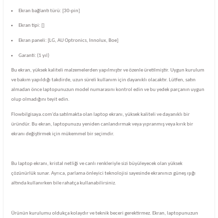
Ekran bağlantı türü: [30-pin]
Ekran tipi: []
Ekran paneli: [LG, AU Optronics, Innolux, Boe]
Garanti: (1 yıl)
Bu ekran, yüksek kaliteli malzemelerden yapılmıştır ve özenle üretilmiştir. Uygun kurulum
ve bakım yapıldığı takdirde, uzun süreli kullanım için dayanıklı olacaktır. Lütfen, satın
almadan önce laptopunuzun model numarasını kontrol edin ve bu yedek parçanın uygun
olup olmadığını teyit edin.
Flowbilgisaya.com'da satılmakta olan laptop ekranı, yüksek kaliteli ve dayanıklı bir
üründür. Bu ekran, laptopunuzu yeniden canlandırmak veya yıpranmış veya kırık bir
ekranı değiştirmek için mükemmel bir seçimdir.
Bu laptop ekranı, kristal netliği ve canlı renkleriyle sizi büyüleyecek olan yüksek
çözünürlük sunar. Ayrıca, parlama önleyici teknolojisi sayesinde ekranınızı güneş ışığı
altında kullanırken bile rahatça kullanabilirsiniz.
Ürünün kurulumu oldukça kolaydır ve teknik beceri gerektirmez. Ekran, laptopunuzun