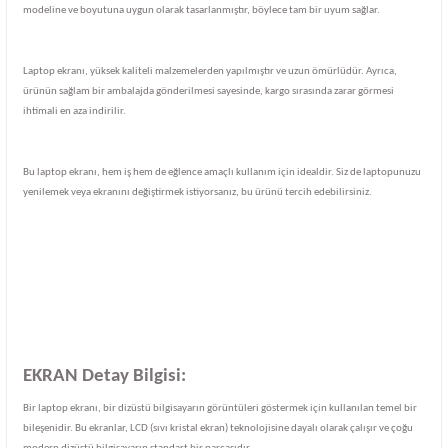
modeline ve boyutuna uygun olarak tasarlanmıştır, böylece tam bir uyum sağlar.
Laptop ekranı, yüksek kaliteli malzemelerden yapılmıştır ve uzun ömürlüdür. Ayrıca,
ürünün sağlam bir ambalajda gönderilmesi sayesinde, kargo sırasında zarar görmesi
ihtimali en aza indirilir.
Bu laptop ekranı, hem iş hem de eğlence amaçlı kullanım için idealdir. Siz de laptopunuzu
yenilemek veya ekranını değiştirmek istiyorsanız, bu ürünü tercih edebilirsiniz.
EKRAN Detay Bilgisi:
Bir laptop ekranı, bir dizüstü bilgisayarın görüntüleri göstermek için kullanılan temel bir
bileşenidir. Bu ekranlar, LCD (sıvı kristal ekran) teknolojisine dayalı olarak çalışır ve çoğu