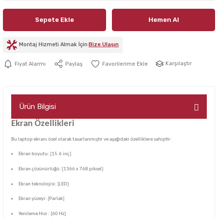
Sepete Ekle
Hemen Al
Montaj Hizmeti Almak İçin
Bize Ulaşın
Karşılaştır
Fiyat Alarmı
Paylaş
Ürün Bilgisi
Ekran Özellikleri
Bu laptop ekranı özel olarak tasarlanmıştır ve aşağıdaki özelliklere sahiptir:
Ekran boyutu: [15.6 inç]
Ekran çözünürlüğü: [1366 x 768 piksel]
Ekran teknolojisi: [LED]
Ekran yüzeyi: [Parlak]
Yenileme Hızı : [60 Hz]