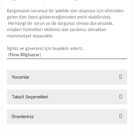
Kargonuzun sorunsuz bir şekilde size ulaşması için elimizden
gelen tüm özeni göstereceğimizden emin olabilirsiniz.
Herhangi bir sorun ya da sorgunuz olması durumunda,
müşteri hizmetleri ekibimiz size yardımcı olmaktan
memnuniyet duyacaktır.
İlginiz ve güveniniz için teşekkür ederiz.
(
Flow Bilgisayar
)
Yorumlar
Taksit Seçenekleri
Bu ürüne ilk yorumu siz yapın!
Yorum Yaz
Önerileriniz
Bu ürünün fiyat bilgisi, resim, ürün açıklamalarında ve diğer
konularda yetersiz gördüğünüz noktaları öneri formunu