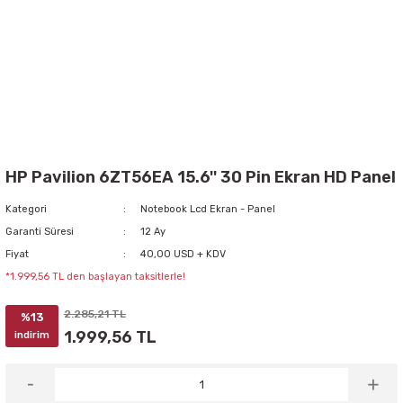
HP Pavilion 6ZT56EA 15.6'' 30 Pin Ekran HD Panel
Kategori
Notebook Lcd Ekran - Panel
Garanti Süresi
12 Ay
Fiyat
40,00 USD + KDV
*1.999,56 TL den başlayan taksitlerle!
2.285,21 TL
%13
1.999,56 TL
indirim