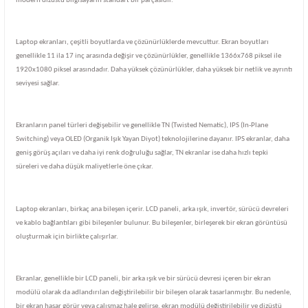
modern dizüstü bilgisayarın standart bir parçasıdır.
Laptop ekranları, çeşitli boyutlarda ve çözünürlüklerde mevcuttur. Ekran boyutları
genellikle 11 ila 17 inç arasında değişir ve çözünürlükler, genellikle 1366x768 piksel ile
1920x1080 piksel arasındadır. Daha yüksek çözünürlükler, daha yüksek bir netlik ve ayrıntı
seviyesi sağlar.
Ekranların panel türleri değişebilir ve genellikle TN (Twisted Nematic), IPS (In-Plane
Switching) veya OLED (Organik Işık Yayan Diyot) teknolojilerine dayanır. IPS ekranlar, daha
geniş görüş açıları ve daha iyi renk doğruluğu sağlar, TN ekranlar ise daha hızlı tepki
süreleri ve daha düşük maliyetlerle öne çıkar.
Laptop ekranları, birkaç ana bileşen içerir. LCD paneli, arka ışık, invertör, sürücü devreleri
ve kablo bağlantıları gibi bileşenler bulunur. Bu bileşenler, birleşerek bir ekran görüntüsü
oluşturmak için birlikte çalışırlar.
Ekranlar, genellikle bir LCD paneli, bir arka ışık ve bir sürücü devresi içeren bir ekran
modülü olarak da adlandırılan değiştirilebilir bir bileşen olarak tasarlanmıştır. Bu nedenle,
bir ekran hasar görür veya çalışmaz hale gelirse, ekran modülü değiştirilebilir ve dizüstü