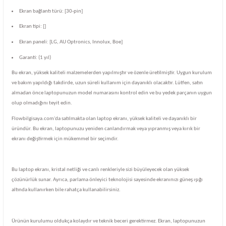
Ekran bağlantı türü: [30-pin]
Ekran tipi: []
Ekran paneli: [LG, AU Optronics, Innolux, Boe]
Garanti: (1 yıl)
Bu ekran, yüksek kaliteli malzemelerden yapılmıştır ve özenle üretilmiştir. Uygun kurulum
ve bakım yapıldığı takdirde, uzun süreli kullanım için dayanıklı olacaktır. Lütfen, satın
almadan önce laptopunuzun model numarasını kontrol edin ve bu yedek parçanın uygun
olup olmadığını teyit edin.
Flowbilgisaya.com'da satılmakta olan laptop ekranı, yüksek kaliteli ve dayanıklı bir
üründür. Bu ekran, laptopunuzu yeniden canlandırmak veya yıpranmış veya kırık bir
ekranı değiştirmek için mükemmel bir seçimdir.
Bu laptop ekranı, kristal netliği ve canlı renkleriyle sizi büyüleyecek olan yüksek
çözünürlük sunar. Ayrıca, parlama önleyici teknolojisi sayesinde ekranınızı güneş ışığı
altında kullanırken bile rahatça kullanabilirsiniz.
Ürünün kurulumu oldukça kolaydır ve teknik beceri gerektirmez. Ekran, laptopunuzun