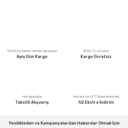
kullanarak tarafımıza iletebilirsiniz.
Görüş ve önerileriniz için teşekkür ederiz.
Ürün resmi kalitesiz, bozuk veya görüntülenemiyor.
Ürün açıklamasında eksik bilgiler bulunuyor.
Ürün bilgilerinde hatalar bulunuyor.
Ürün fiyatı diğer sitelerden daha pahalı.
16:00’ya kadar verilen siparişler
1500 TL ve üzeri
Aynı Gün Kargo
Kargo Ücretsiz
Bu ürüne benzer farklı alternatifler olmalı.
Gönder
Her siparişte
Havale ve EFT Ödemelerinde
Taksitli Alışveriş
%2 Ekstra İndirim
Yenilikleden ve Kampanyalardan Haberdar Olmak İçin