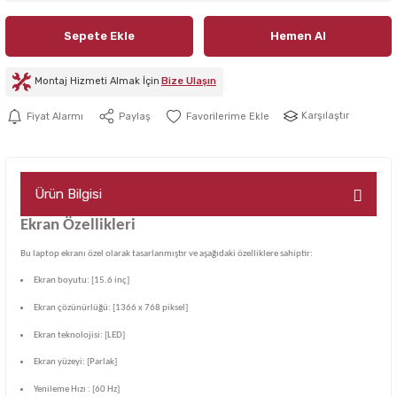
Sepete Ekle
Hemen Al
Montaj Hizmeti Almak İçin
Bize Ulaşın
Karşılaştır
Fiyat Alarmı
Paylaş
Ürün Bilgisi
Ekran Özellikleri
Bu laptop ekranı özel olarak tasarlanmıştır ve aşağıdaki özelliklere sahiptir:
Ekran boyutu: [15.6 inç]
Ekran çözünürlüğü: [1366 x 768 piksel]
Ekran teknolojisi: [LED]
Ekran yüzeyi: [Parlak]
Yenileme Hızı : [60 Hz]