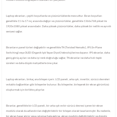
modern dizüstü bilgisayarın standart bir parçasıdır.
Laptop ekranları, çeşitli boyutlarda ve çözünürlüklerde mevcuttur. Ekran boyutları
genellikle 11 ila 17 inç arasında değişir ve çözünürlükler, genellikle 1366x768 piksel ile
1920x1080 piksel arasındadır. Daha yüksek çözünürlükler, daha yüksek bir netlik ve ayrıntı
seviyesi sağlar.
Ekranların panel türleri değişebilir ve genellikle TN (Twisted Nematic), IPS (In-Plane
Switching) veya OLED (Organik Işık Yayan Diyot) teknolojilerine dayanır. IPS ekranlar, daha
geniş görüş açıları ve daha iyi renk doğruluğu sağlar, TN ekranlar ise daha hızlı tepki
süreleri ve daha düşük maliyetlerle öne çıkar.
Laptop ekranları, birkaç ana bileşen içerir. LCD paneli, arka ışık, invertör, sürücü devreleri
ve kablo bağlantıları gibi bileşenler bulunur. Bu bileşenler, birleşerek bir ekran görüntüsü
oluşturmak için birlikte çalışırlar.
Ekranlar, genellikle bir LCD paneli, bir arka ışık ve bir sürücü devresi içeren bir ekran
modülü olarak da adlandırılan değiştirilebilir bir bileşen olarak tasarlanmıştır. Bu nedenle,
bir ekran hasar görür veya çalışmaz hale gelirse, ekran modülü değiştirilebilir ve dizüstü