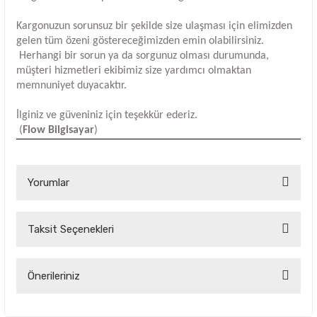
Kargonuzun sorunsuz bir şekilde size ulaşması için elimizden
gelen tüm özeni göstereceğimizden emin olabilirsiniz.
Herhangi bir sorun ya da sorgunuz olması durumunda,
müşteri hizmetleri ekibimiz size yardımcı olmaktan
memnuniyet duyacaktır.
İlginiz ve güveniniz için teşekkür ederiz.
(
Flow Bilgisayar
)
Yorumlar
Taksit Seçenekleri
Bu ürüne ilk yorumu siz yapın!
Yorum Yaz
Önerileriniz
Bu ürünün fiyat bilgisi, resim, ürün açıklamalarında ve diğer
konularda yetersiz gördüğünüz noktaları öneri formunu