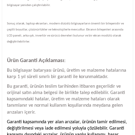
bilgisayar yeniden çalıştırılabilir.
Sonuç olarak, laptop ekranları, modern dizüstü bilgisayarların önemli bir bileşenidir ve
çeşitli boyutlar, çözünürlükler ve teknolojilerle mevcuttur. Ekranın bileşenleri arasında
LCD paneli, arka ışık, invertör ve sürücü devreleri bulunur ve bir ekran modülü olarak
değiştirilebilirler.
Ürün Garanti Açıklaması
:
Bu bilgisayar bataryası ürünü, üretim ve malzeme hatalarına
karşı 1 yıl süreli sınırlı bir garanti ile korunmaktadır.
Bu garanti, ürünün teslim tarihinden itibaren geçerlidir ve
orijinal satın alma belgesi ile birlikte talep edilebilir. Garanti
kapsamındaki hatalar, üretim ve malzeme hataları olarak
tanımlanır ve normal kullanım koşullarında meydana gelen
arızaları içerir.
Garanti kapsamında yer alan arızalar, ürünün tamir edilmesi,
değiştirilmesi veya iade edilmesi yoluyla çözülebilir. Garanti
kapsamı dışındaki arızalar, ürünün yanlış kullanımı, hasar