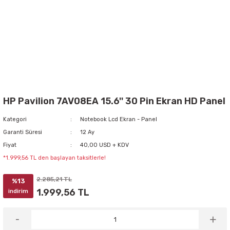
HP Pavilion 7AV08EA 15.6'' 30 Pin Ekran HD Panel
Kategori
Notebook Lcd Ekran - Panel
Garanti Süresi
12 Ay
Fiyat
40,00 USD + KDV
*1.999,56 TL den başlayan taksitlerle!
2.285,21 TL
%13
1.999,56 TL
indirim