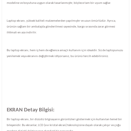
modeline ve boyutuna uygun olarak tasarlanmıştır, böylece tam bir uyum sağlar.
Laptop ekranı, yüksek kaliteli malzemelerden yapılmıştır ve uzun ömürlüdür. Ayrıca,
ürünün sağlam bir ambalajda gönderilmesi sayesinde, kargo sırasında zarar görmesi
ihtimali en aza indirilir.
Bu laptop ekranı, hem iş hem de eğlence amaçlı kullanım için idealdir. Siz de laptopunuzu
yenilemek veya ekranını değiştirmek istiyorsanız, bu ürünü tercih edebilirsiniz.
EKRAN Detay Bilgisi:
Bir laptop ekranı, bir dizüstü bilgisayarın görüntüleri göstermek için kullanılan temel bir
bileşenidir. Bu ekranlar, LCD (sıvı kristal ekran) teknolojisine dayalı olarak çalışır ve çoğu