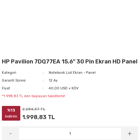
HP Pavilion 7DQ77EA 15.6'' 30 Pin Ekran HD Panel
Kategori
Notebook Lcd Ekran - Panel
Garanti Süresi
12 Ay
Fiyat
40,00 USD + KDV
*1.998,83 TL den başlayan taksitlerle!
2.284,37 TL
%13
1.998,83 TL
indirim