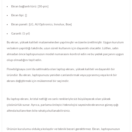
Ekran bağlantı türü: [30-pin]
Ekran tipi: []
Ekran paneli: [LG, AU Optronics, Innolux, Boe]
Garanti: (1 yıl)
Bu ekran, yüksek kaliteli malzemelerden yapılmıştır ve özenle üretilmiştir. Uygun kurulum
ve bakım yapıldığı takdirde, uzun süreli kullanım için dayanıklı olacaktır. Lütfen, satın
almadan önce laptopunuzun model numarasını kontrol edin ve bu yedek parçanın uygun
olup olmadığını teyit edin.
Flowbilgisaya.com'da satılmakta olan laptop ekranı, yüksek kaliteli ve dayanıklı bir
üründür. Bu ekran, laptopunuzu yeniden canlandırmak veya yıpranmış veya kırık bir
ekranı değiştirmek için mükemmel bir seçimdir.
Bu laptop ekranı, kristal netliği ve canlı renkleriyle sizi büyüleyecek olan yüksek
çözünürlük sunar. Ayrıca, parlama önleyici teknolojisi sayesinde ekranınızı güneş ışığı
altında kullanırken bile rahatça kullanabilirsiniz.
Ürünün kurulumu oldukça kolaydır ve teknik beceri gerektirmez. Ekran, laptopunuzun