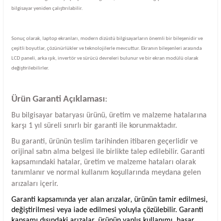
bilgisayar yeniden çalıştırılabilir.
Sonuç olarak, laptop ekranları, modern dizüstü bilgisayarların önemli bir bileşenidir ve
çeşitli boyutlar, çözünürlükler ve teknolojilerle mevcuttur. Ekranın bileşenleri arasında
LCD paneli, arka ışık, invertör ve sürücü devreleri bulunur ve bir ekran modülü olarak
değiştirilebilirler.
Ürün Garanti Açıklaması
:
Bu bilgisayar bataryası ürünü, üretim ve malzeme hatalarına
karşı 1 yıl süreli sınırlı bir garanti ile korunmaktadır.
Bu garanti, ürünün teslim tarihinden itibaren geçerlidir ve
orijinal satın alma belgesi ile birlikte talep edilebilir. Garanti
kapsamındaki hatalar, üretim ve malzeme hataları olarak
tanımlanır ve normal kullanım koşullarında meydana gelen
arızaları içerir.
Garanti kapsamında yer alan arızalar, ürünün tamir edilmesi,
değiştirilmesi veya iade edilmesi yoluyla çözülebilir. Garanti
kapsamı dışındaki arızalar, ürünün yanlış kullanımı, hasar