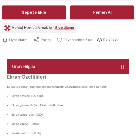
Sepete Ekle
Hemen Al
Montaj Hizmeti Almak İçin
Bize Ulaşın
Karşılaştır
Fiyat Alarmı
Paylaş
Ürün Bilgisi
Ekran Özellikleri
Bu laptop ekranı özel olarak tasarlanmıştır ve aşağıdaki özelliklere sahiptir:
Ekran boyutu: [15.6 inç]
Ekran çözünürlüğü: [1366 x 768 piksel]
Ekran teknolojisi: [LED]
Ekran yüzeyi: [Parlak]
Yenileme Hızı : [60 Hz]