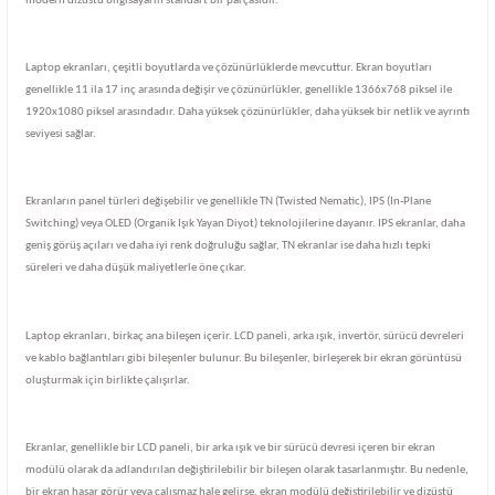
modern dizüstü bilgisayarın standart bir parçasıdır.
Laptop ekranları, çeşitli boyutlarda ve çözünürlüklerde mevcuttur. Ekran boyutları
genellikle 11 ila 17 inç arasında değişir ve çözünürlükler, genellikle 1366x768 piksel ile
1920x1080 piksel arasındadır. Daha yüksek çözünürlükler, daha yüksek bir netlik ve ayrıntı
seviyesi sağlar.
Ekranların panel türleri değişebilir ve genellikle TN (Twisted Nematic), IPS (In-Plane
Switching) veya OLED (Organik Işık Yayan Diyot) teknolojilerine dayanır. IPS ekranlar, daha
geniş görüş açıları ve daha iyi renk doğruluğu sağlar, TN ekranlar ise daha hızlı tepki
süreleri ve daha düşük maliyetlerle öne çıkar.
Laptop ekranları, birkaç ana bileşen içerir. LCD paneli, arka ışık, invertör, sürücü devreleri
ve kablo bağlantıları gibi bileşenler bulunur. Bu bileşenler, birleşerek bir ekran görüntüsü
oluşturmak için birlikte çalışırlar.
Ekranlar, genellikle bir LCD paneli, bir arka ışık ve bir sürücü devresi içeren bir ekran
modülü olarak da adlandırılan değiştirilebilir bir bileşen olarak tasarlanmıştır. Bu nedenle,
bir ekran hasar görür veya çalışmaz hale gelirse, ekran modülü değiştirilebilir ve dizüstü