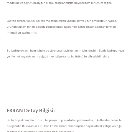
modeline ve boyutuna uygun olarak tasarlanmıştır, böylece tam bir uyum sağlar.
Laptop ekranı, yüksek kaliteli malzemelerden yapılmıştır ve uzun ömürlüdür. Ayrıca,
ürünün sağlam bir ambalajda gönderilmesi sayesinde, kargo sırasında zarar görmesi
ihtimali en aza indirilir.
Bu laptop ekranı, hem iş hem de eğlence amaçlı kullanım için idealdir. Siz de laptopunuzu
yenilemek veya ekranını değiştirmek istiyorsanız, bu ürünü tercih edebilirsiniz.
EKRAN Detay Bilgisi:
Bir laptop ekranı, bir dizüstü bilgisayarın görüntüleri göstermek için kullanılan temel bir
bileşenidir. Bu ekranlar, LCD (sıvı kristal ekran) teknolojisine dayalı olarak çalışır ve çoğu