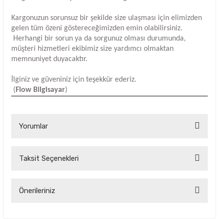
Kargonuzun sorunsuz bir şekilde size ulaşması için elimizden
gelen tüm özeni göstereceğimizden emin olabilirsiniz.
Herhangi bir sorun ya da sorgunuz olması durumunda,
müşteri hizmetleri ekibimiz size yardımcı olmaktan
memnuniyet duyacaktır.
İlginiz ve güveniniz için teşekkür ederiz.
(
Flow Bilgisayar
)
Yorumlar
Taksit Seçenekleri
Bu ürüne ilk yorumu siz yapın!
Yorum Yaz
Önerileriniz
Bu ürünün fiyat bilgisi, resim, ürün açıklamalarında ve diğer
konularda yetersiz gördüğünüz noktaları öneri formunu