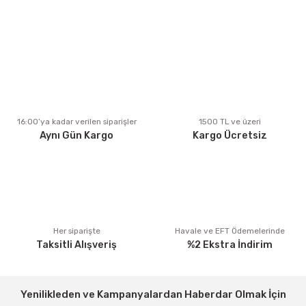
kullanarak tarafımıza iletebilirsiniz.
Görüş ve önerileriniz için teşekkür ederiz.
Ürün resmi kalitesiz, bozuk veya görüntülenemiyor.
Ürün açıklamasında eksik bilgiler bulunuyor.
Ürün bilgilerinde hatalar bulunuyor.
Ürün fiyatı diğer sitelerden daha pahalı.
16:00’ya kadar verilen siparişler
1500 TL ve üzeri
Aynı Gün Kargo
Kargo Ücretsiz
Bu ürüne benzer farklı alternatifler olmalı.
Gönder
Her siparişte
Havale ve EFT Ödemelerinde
Taksitli Alışveriş
%2 Ekstra İndirim
Yenilikleden ve Kampanyalardan Haberdar Olmak İçin