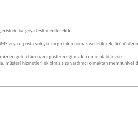
içerisinde kargoya teslim edilecektir.
za SMS veya e-posta yoluyla kargo takip numarası iletilerek, ürününüzü
limizden gelen tüm özeni göstereceğimizden emin olabilirsiniz.
a, müşteri hizmetleri ekibimiz size yardımcı olmaktan memnuniyet d
iğer konularda yetersiz gördüğünüz noktaları öneri formunu kullanarak tara
Bu ürüne ilk yorumu siz yapın!
Yorum Yaz