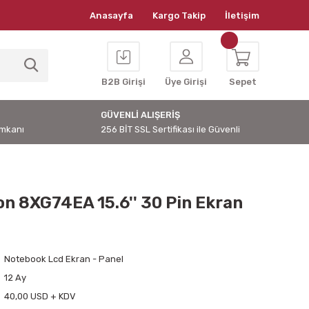
Anasayfa
Kargo Takip
İletişim
B2B Girişi
Üye Girişi
Sepet
GÜVENLİ ALIŞERİŞ
İmkanı
256 BİT SSL Sertifikası ile Güvenli
on 8XG74EA 15.6'' 30 Pin Ekran
Notebook Lcd Ekran - Panel
12 Ay
40,00 USD + KDV