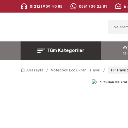
0(212) 909 40 85
0531 709 22 81
i
AY
Tüm Kategoriler
16:
Anasayfa
Notebook Lcd Ekran - Panel
HP Pavili