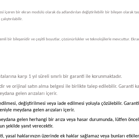
vresi içeren bir ekran modülü olarak da adlandırılan değiştirilebilir bir bileşen olarak 
alıştırılabilir.
li bir bileşenidir ve çeşitli boyutlar, çözünürlükler ve teknolojilerle mevcuttur. Ekran
arına karşı 1 yıl süreli sınırlı bir garanti ile korunmaktadır.
ir ve orijinal satın alma belgesi ile birlikte talep edilebilir. Garant
ydana gelen arızaları içerir.
ilmesi, değiştirilmesi veya iade edilmesi yoluyla çözülebilir. Garanti
iyle meydana gelen arızaları içerir.
ydana gelen herhangi bir arıza veya hasar durumunda, lütfen öncelikle
un şekilde yanıt verecektir.
ti, yasal haklarınızın üzerinde ek haklar sağlamaz veya bunları etkil