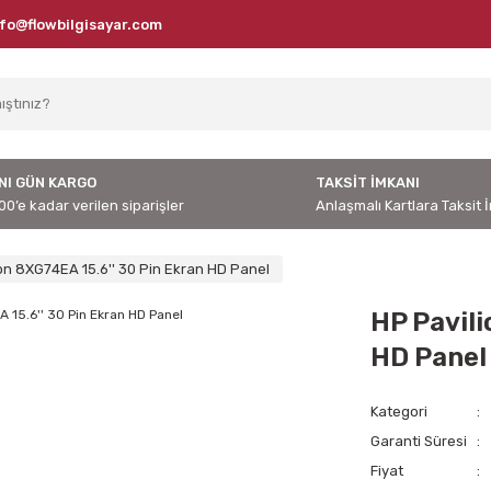
nfo@flowbilgisayar.com
NI GÜN KARGO
TAKSİT İMKANI
00’e kadar verilen siparişler
Anlaşmalı Kartlara Taksit 
on 8XG74EA 15.6'' 30 Pin Ekran HD Panel
HP Pavili
HD Panel
Kategori
Garanti Süresi
Fiyat