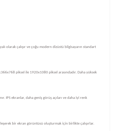
dayalı olarak çalışır ve çoğu modern dizüstü bilgisayarın standart
le 1366x768 piksel ile 1920x1080 piksel arasındadır. Daha yüksek
ır. IPS ekranlar, daha geniş görüş açıları ve daha iyi renk
rleşerek bir ekran görüntüsü oluşturmak için birlikte çalışırlar.