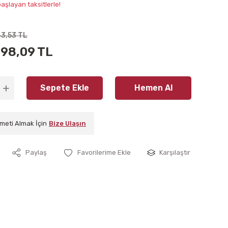
aşlayan taksitlerle!
83,53 TL
998,09 TL
Sepete Ekle
Hemen Al
meti Almak İçin
Bize Ulaşın
Paylaş
Karşılaştır