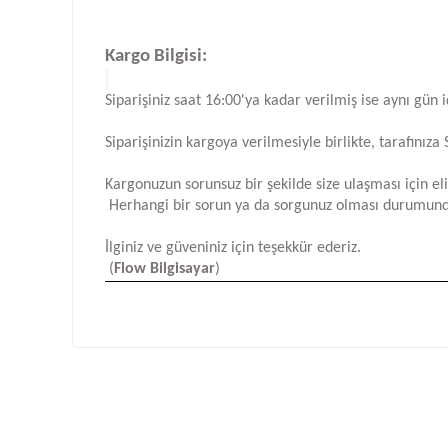
Kargo Bilgisi:
Siparişiniz saat 16:00'ya kadar verilmiş ise aynı gün 
Siparişinizin kargoya verilmesiyle birlikte, tarafını
Kargonuzun sorunsuz bir şekilde size ulaşması için e
Herhangi bir sorun ya da sorgunuz olması durumund
İlginiz ve güveniniz için teşekkür ederiz.
(
Flow Bilgisayar
)
Bu ürünün fiyat bilgisi, resim, ürün açıklamalarında ve d
Görüş ve önerileriniz için teşekkür ederiz.
Ürün resmi kalitesiz, bozuk veya görüntülenemiyor.
Ürün açıklamasında eksik bilgiler bulunuyor.