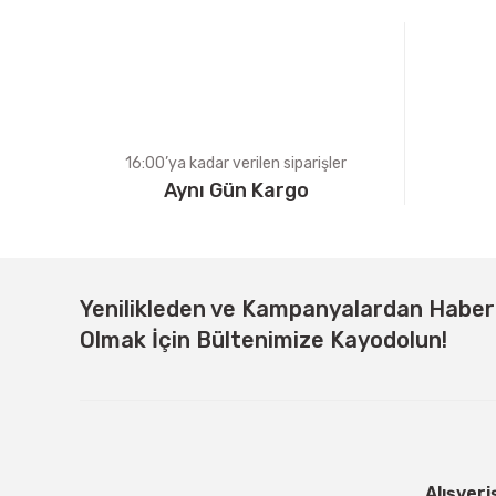
Ürün bilgilerinde hatalar bulunuyor.
Ürün fiyatı diğer sitelerden daha pahalı.
Bu ürüne benzer farklı alternatifler olmalı.
16:00’ya kadar verilen siparişler
Aynı Gün Kargo
Yenilikleden ve Kampanyalardan Habe
Olmak İçin Bültenimize Kayodolun!
Alışveri