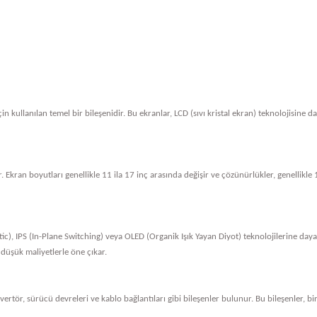
in kullanılan temel bir bileşenidir. Bu ekranlar, LCD (sıvı kristal ekran) teknolojisine 
. Ekran boyutları genellikle 11 ila 17 inç arasında değişir ve çözünürlükler, genellik
tic), IPS (In-Plane Switching) veya OLED (Organik Işık Yayan Diyot) teknolojilerine dayan
 düşük maliyetlerle öne çıkar.
nvertör, sürücü devreleri ve kablo bağlantıları gibi bileşenler bulunur. Bu bileşenler, bi