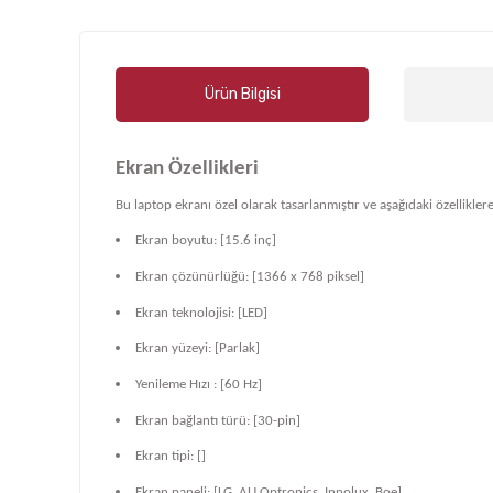
Ürün Bilgisi
Ekran Özellikleri
Bu laptop ekranı özel olarak tasarlanmıştır ve aşağıdaki özelliklere
Ekran boyutu: [15.6 inç]
Ekran çözünürlüğü: [1366 x 768 piksel]
Ekran teknolojisi: [LED]
Ekran yüzeyi: [Parlak]
Yenileme Hızı : [60 Hz]
Ekran bağlantı türü: [30-pin]
Ekran tipi: []
Ekran paneli: [LG, AU Optronics, Innolux, Boe]