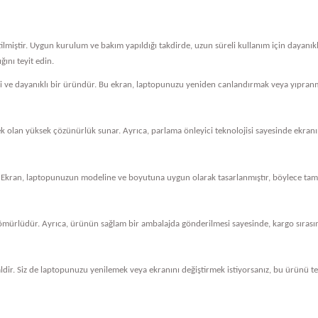
tilmiştir. Uygun kurulum ve bakım yapıldığı takdirde, uzun süreli kullanım için dayanı
ını teyit edin.
eli ve dayanıklı bir üründür. Bu ekran, laptopunuzu yeniden canlandırmak veya yıpranm
cek olan yüksek çözünürlük sunar. Ayrıca, parlama önleyici teknolojisi sayesinde ekranını
 Ekran, laptopunuzun modeline ve boyutuna uygun olarak tasarlanmıştır, böylece tam 
ömürlüdür. Ayrıca, ürünün sağlam bir ambalajda gönderilmesi sayesinde, kargo sırasında
dir. Siz de laptopunuzu yenilemek veya ekranını değiştirmek istiyorsanız, bu ürünü ter