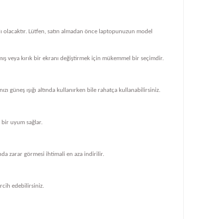
klı olacaktır. Lütfen, satın almadan önce laptopunuzun model
ış veya kırık bir ekranı değiştirmek için mükemmel bir seçimdir.
zı güneş ışığı altında kullanırken bile rahatça kullanabilirsiniz.
bir uyum sağlar.
 zarar görmesi ihtimali en aza indirilir.
cih edebilirsiniz.