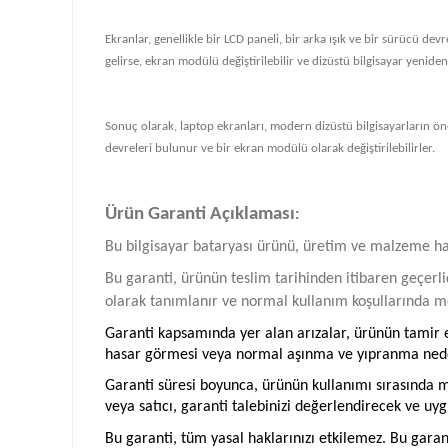
Ekranlar, genellikle bir LCD paneli, bir arka ışık ve bir sürücü de
gelirse, ekran modülü değiştirilebilir ve dizüstü bilgisayar yeniden ç
Sonuç olarak, laptop ekranları, modern dizüstü bilgisayarların önem
devreleri bulunur ve bir ekran modülü olarak değiştirilebilirler.
Ürün Garanti Açıklaması
:
Bu bilgisayar bataryası ürünü, üretim ve malzeme hatal
Bu garanti, ürünün teslim tarihinden itibaren geçerlid
olarak tanımlanır ve normal kullanım koşullarında me
Garanti kapsamında yer alan arızalar, ürünün tamir ed
hasar görmesi veya normal aşınma ve yıpranma neden
Garanti süresi boyunca, ürünün kullanımı sırasında me
veya satıcı, garanti talebinizi değerlendirecek ve uyg
Bu garanti, tüm yasal haklarınızı etkilemez. Bu garan