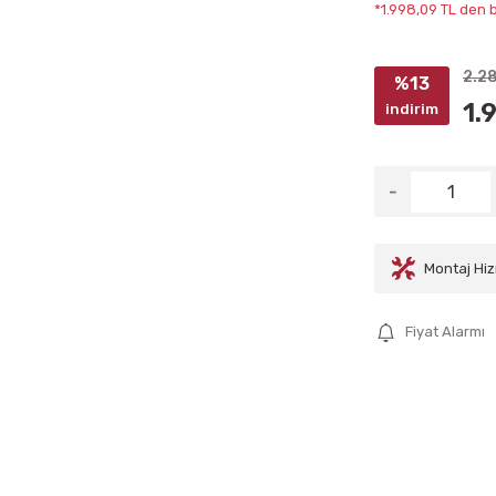
*1.998,09 TL den b
2.2
%13
1.
indirim
Montaj Hiz
Fiyat Alarmı