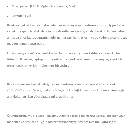
Ekran paneli: [LG, AU Optronics, Innolux, Boe]
Garanti: (1 yıl)
Bu ekran, yüksek kaliteli malzemelerden yapılmıştır ve özenle üretilmiştir. Uygun kurulum
ve bakım yapıldığı takdirde, uzun süreli kullanım için dayanıklı olacaktır. Lütfen, satın
almadan önce laptopunuzun model numarasını kontrol edin ve bu yedek parçanın uygun
olup olmadığını teyit edin.
Flowbilgisaya.com'da satılmakta olan laptop ekranı, yüksek kaliteli ve dayanıklı bir
üründür. Bu ekran, laptopunuzu yeniden canlandırmak veya yıpranmış veya kırık bir
ekranı değiştirmek için mükemmel bir seçimdir.
Bu laptop ekranı, kristal netliği ve canlı renkleriyle sizi büyüleyecek olan yüksek
çözünürlük sunar. Ayrıca, parlama önleyici teknolojisi sayesinde ekranınızı güneş ışığı
altında kullanırken bile rahatça kullanabilirsiniz.
Ürünün kurulumu oldukça kolaydır ve teknik beceri gerektirmez. Ekran, laptopunuzun
modeline ve boyutuna uygun olarak tasarlanmıştır, böylece tam bir uyum sağlar.