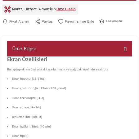
Montaj Hizmeti Almak İçin
Bize Ulaşın
Karşılaştır
Fiyat Alarmı
Paylaş
Ürün Bilgisi
Ekran Özellikleri
Bu laptop ekranı özel olarak tasarlanmıştır ve aşağıdaki özelliklere sahiptir:
Ekran boyutu: [15.6 inç]
Ekran çözünürlüğü: [1366 x 768 piksel]
Ekran teknolojisi: [LED]
Ekran yüzeyi: [Parlak]
Yenileme Hızı : [60 Hz]
Ekran bağlantı türü: [40-pin]
Ekran tipi: []