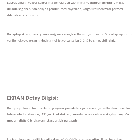
Laptop ekranı, yüksek kaliteli malzemelerden yapılmıştır ve uzun ömürlüdür. Ayrıca,
ürünün sağlam bir ambalajda gönderilmesi sayesinde, kargo sırasında zarar görmesi
ihtimali en aza indirilir.
Bu laptop ekranı, hem iş hem de eğlence amaçlı kullanım için idealdir. Siz de laptopunuzu
yenilemek veya ekranını değiştirmek istiyorsanız, bu ürünü tercih edebilirsiniz.
EKRAN Detay Bilgisi:
Bir laptop ekranı, bir dizüstü bilgisayarın görüntüleri göstermek için kullanılan temel bir
bileşenidir. Bu ekranlar, LCD (sıvı kristal ekran) teknolojisine dayalı olarak çalışır ve çoğu
modern dizüstü bilgisayarın standart bir parçasıdır.
Laptop ekranları, çeşitli boyutlarda ve çözünürlüklerde mevcuttur. Ekran boyutları