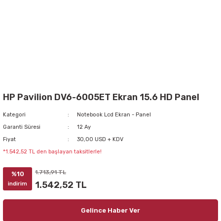
HP Pavilion DV6-6005ET Ekran 15.6 HD Panel
Kategori
Notebook Lcd Ekran - Panel
Garanti Süresi
12 Ay
Fiyat
30,00 USD + KDV
*1.542,52 TL den başlayan taksitlerle!
1.713,91 TL
%10
1.542,52 TL
indirim
Gelince Haber Ver