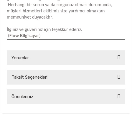
Herhangi bir sorun ya da sorgunuz olması durumunda,
müşteri hizmetleri ekibimiz size yardımcı olmaktan
memnuniyet duyacaktır.
İlginiz ve güveniniz için teşekkür ederiz.
(
Flow Bilgisayar
)
Yorumlar
Taksit Seçenekleri
Bu ürüne ilk yorumu siz yapın!
Yorum Yaz
Önerileriniz
Bu ürünün fiyat bilgisi, resim, ürün açıklamalarında ve diğer
konularda yetersiz gördüğünüz noktaları öneri formunu
kullanarak tarafımıza iletebilirsiniz.
Görüş ve önerileriniz için teşekkür ederiz.