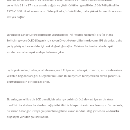
genellikle 11 ila 17 inç arasında değişir ve çözünürlükler, genellikle 1366x768 piksel ile
1920x1080 piksel arasındadır. Daha yüksek çözünürlükler, daha yüksek bir netlik ve ayrıntı
seviyesi sağlar.
Ekranların panel türleri değişebilir ve genellikle TN (Twisted Nematic), IPS (In-Plane
Switching) veya OLED (Organik Işık Yayan Diyot) teknolojilerine dayanır. IPS ekranlar, daha
geniş görüş açıları ve daha iyi renk doğruluğu sağlar, TN ekranlar ise daha hızlı tepki
süreleri ve daha düşük maliyetlerle öne çıkar.
Laptop ekranları, birkaç ana bileşen içerir. LCD paneli, arka ışık, invertör, sürücü devreleri
ve kablo bağlantıları gibi bileşenler bulunur. Bu bileşenler, birleşerek bir ekran görüntüsü
oluşturmak için birlikte çalışırlar.
Ekranlar, genellikle bir LCD paneli, bir arka ışık ve bir sürücü devresi içeren bir ekran
modülü olarak da adlandırılan değiştirilebilir bir bileşen olarak tasarlanmıştır. Bu nedenle,
bir ekran hasar görür veya çalışmaz hale gelirse, ekran modülü değiştirilebilir ve dizüstü
bilgisayar yeniden çalıştırılabilir.