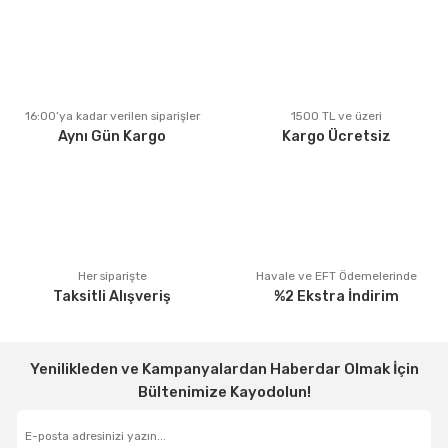
Ürün resmi kalitesiz, bozuk veya görüntülenemiyor.
Ürün açıklamasında eksik bilgiler bulunuyor.
Ürün bilgilerinde hatalar bulunuyor.
Ürün fiyatı diğer sitelerden daha pahalı.
16:00’ya kadar verilen siparişler
1500 TL ve üzeri
Aynı Gün Kargo
Kargo Ücretsiz
Bu ürüne benzer farklı alternatifler olmalı.
Gönder
Her siparişte
Havale ve EFT Ödemelerinde
Taksitli Alışveriş
%2 Ekstra İndirim
Yenilikleden ve Kampanyalardan Haberdar Olmak İçin
Bültenimize Kayodolun!