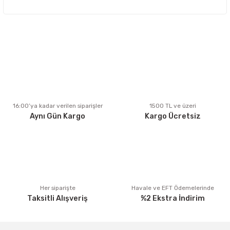
Bu ürünün fiyat bilgisi, resim, ürün açıklamalarında ve diğer
konularda yetersiz gördüğünüz noktaları öneri formunu
kullanarak tarafımıza iletebilirsiniz.
Görüş ve önerileriniz için teşekkür ederiz.
Ürün resmi kalitesiz, bozuk veya görüntülenemiyor.
Ürün açıklamasında eksik bilgiler bulunuyor.
Ürün bilgilerinde hatalar bulunuyor.
Ürün fiyatı diğer sitelerden daha pahalı.
16:00’ya kadar verilen siparişler
1500 TL ve üzeri
Aynı Gün Kargo
Kargo Ücretsiz
Bu ürüne benzer farklı alternatifler olmalı.
Gönder
Her siparişte
Havale ve EFT Ödemelerinde
Taksitli Alışveriş
%2 Ekstra İndirim