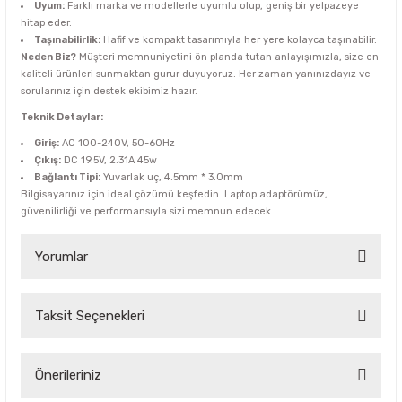
Uyum:
Farklı marka ve modellerle uyumlu olup, geniş bir yelpazeye
hitap eder.
Taşınabilirlik:
Hafif ve kompakt tasarımıyla her yere kolayca taşınabilir.
Neden Biz?
Müşteri memnuniyetini ön planda tutan anlayışımızla, size en
kaliteli ürünleri sunmaktan gurur duyuyoruz. Her zaman yanınızdayız ve
sorularınız için destek ekibimiz hazır.
Teknik Detaylar:
Giriş:
AC 100-240V, 50-60Hz
Çıkış:
DC 19.5V, 2.31A 45w
Bağlantı Tipi:
Yuvarlak uç, 4.5mm * 3.0mm
Bilgisayarınız için ideal çözümü keşfedin. Laptop adaptörümüz,
güvenilirliği ve performansıyla sizi memnun edecek.
Yorumlar
Taksit Seçenekleri
Bu ürüne ilk yorumu siz yapın!
Yorum Yaz
Önerileriniz