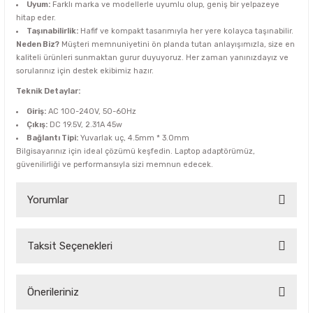
Uyum:
Farklı marka ve modellerle uyumlu olup, geniş bir yelpazeye
hitap eder.
Taşınabilirlik:
Hafif ve kompakt tasarımıyla her yere kolayca taşınabilir.
Neden Biz?
Müşteri memnuniyetini ön planda tutan anlayışımızla, size en
kaliteli ürünleri sunmaktan gurur duyuyoruz. Her zaman yanınızdayız ve
sorularınız için destek ekibimiz hazır.
Teknik Detaylar:
Giriş:
AC 100-240V, 50-60Hz
Çıkış:
DC 19.5V, 2.31A 45w
Bağlantı Tipi:
Yuvarlak uç, 4.5mm * 3.0mm
Bilgisayarınız için ideal çözümü keşfedin. Laptop adaptörümüz,
güvenilirliği ve performansıyla sizi memnun edecek.
Yorumlar
Taksit Seçenekleri
Bu ürüne ilk yorumu siz yapın!
Yorum Yaz
Önerileriniz