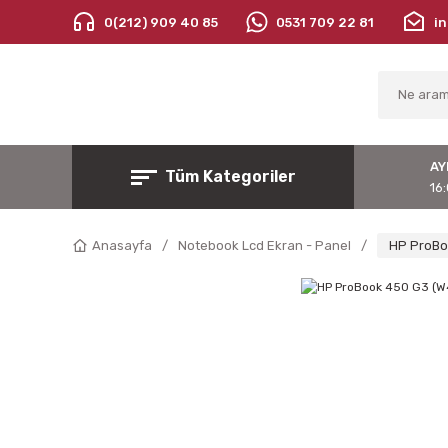
0(212) 909 40 85
0531 709 22 81
i
AY
Tüm Kategoriler
16:
Anasayfa
Notebook Lcd Ekran - Panel
HP ProBo