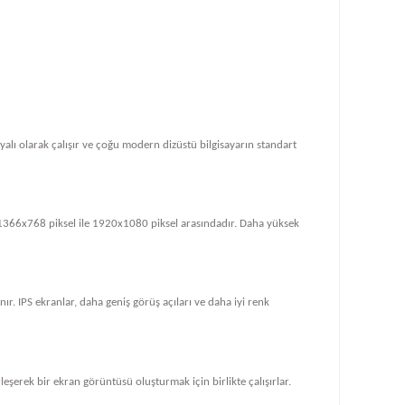
dayalı olarak çalışır ve çoğu modern dizüstü bilgisayarın standart
le 1366x768 piksel ile 1920x1080 piksel arasındadır. Daha yüksek
ır. IPS ekranlar, daha geniş görüş açıları ve daha iyi renk
rleşerek bir ekran görüntüsü oluşturmak için birlikte çalışırlar.