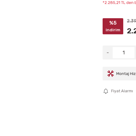
*2.285,21 TL den b
2.3
%5
2.
indirim
Montaj Hiz
Fiyat Alarmı