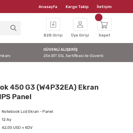
Anasayfa
Kargo Takip
İletişim
B2B Girişi
Üye Girişi
Sepet
GÜVENLİ ALIŞERİŞ
İmkanı
256 BİT SSL Sertifikası ile Güvenli
ok 450 G3 (W4P32EA) Ekran
IPS Panel
Notebook Lcd Ekran - Panel
12 Ay
42,00 USD + KDV