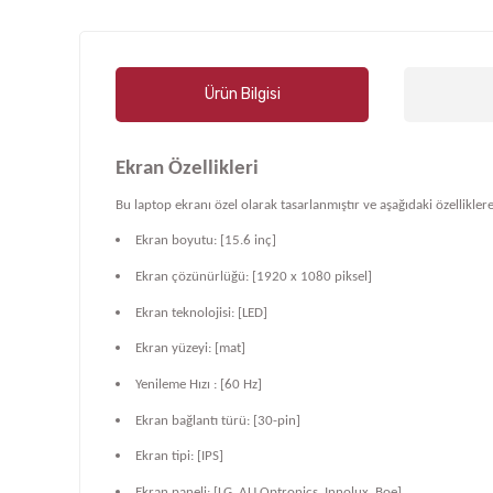
Ürün Bilgisi
Ekran Özellikleri
Bu laptop ekranı özel olarak tasarlanmıştır ve aşağıdaki özelliklere
Ekran boyutu: [15.6 inç]
Ekran çözünürlüğü: [1920 x 1080 piksel]
Ekran teknolojisi: [LED]
Ekran yüzeyi: [mat]
Yenileme Hızı : [60 Hz]
Ekran bağlantı türü: [30-pin]
Ekran tipi: [IPS]
Ekran paneli: [LG, AU Optronics, Innolux, Boe]