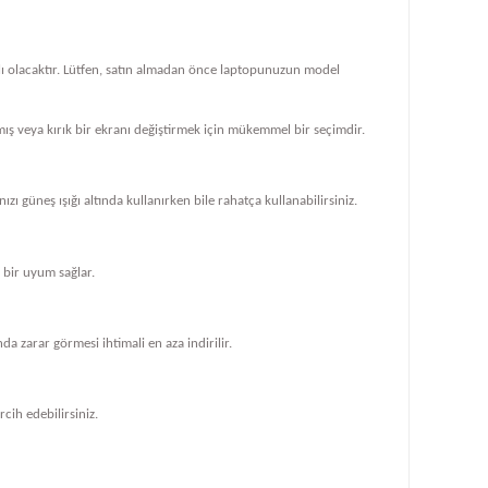
klı olacaktır. Lütfen, satın almadan önce laptopunuzun model
ış veya kırık bir ekranı değiştirmek için mükemmel bir seçimdir.
zı güneş ışığı altında kullanırken bile rahatça kullanabilirsiniz.
bir uyum sağlar.
 zarar görmesi ihtimali en aza indirilir.
cih edebilirsiniz.