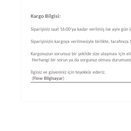
Kargo Bilgisi:
Siparişiniz saat 16:00'ya kadar verilmiş ise aynı gün 
Siparişinizin kargoya verilmesiyle birlikte, tarafını
Kargonuzun sorunsuz bir şekilde size ulaşması için e
Herhangi bir sorun ya da sorgunuz olması durumund
İlginiz ve güveniniz için teşekkür ederiz.
(
Flow Bilgisayar
)
Bu ürünün fiyat bilgisi, resim, ürün açıklamalarında ve d
Görüş ve önerileriniz için teşekkür ederiz.
Ürün resmi kalitesiz, bozuk veya görüntülenemiyor.
Ürün açıklamasında eksik bilgiler bulunuyor.