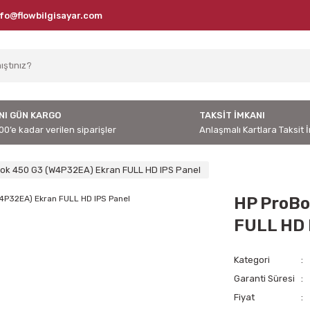
nfo@flowbilgisayar.com
NI GÜN KARGO
TAKSİT İMKANI
00’e kadar verilen siparişler
Anlaşmalı Kartlara Taksit 
ok 450 G3 (W4P32EA) Ekran FULL HD IPS Panel
HP ProBo
FULL HD 
Kategori
Garanti Süresi
Fiyat