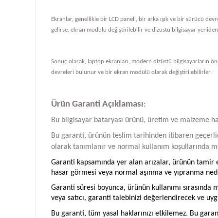
Ekranlar, genellikle bir LCD paneli, bir arka ışık ve bir sürücü de
gelirse, ekran modülü değiştirilebilir ve dizüstü bilgisayar yeniden ç
Sonuç olarak, laptop ekranları, modern dizüstü bilgisayarların önem
devreleri bulunur ve bir ekran modülü olarak değiştirilebilirler.
Ürün Garanti Açıklaması
:
Bu bilgisayar bataryası ürünü, üretim ve malzeme hatal
Bu garanti, ürünün teslim tarihinden itibaren geçerlid
olarak tanımlanır ve normal kullanım koşullarında me
Garanti kapsamında yer alan arızalar, ürünün tamir ed
hasar görmesi veya normal aşınma ve yıpranma neden
Garanti süresi boyunca, ürünün kullanımı sırasında me
veya satıcı, garanti talebinizi değerlendirecek ve uyg
Bu garanti, tüm yasal haklarınızı etkilemez. Bu garan