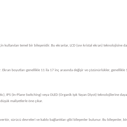
in kullanılan temel bir bileşenidir. Bu ekranlar, LCD (sıvı kristal ekran) teknolojisine 
. Ekran boyutları genellikle 11 ila 17 inç arasında değişir ve çözünürlükler, genellik
tic), IPS (In-Plane Switching) veya OLED (Organik Işık Yayan Diyot) teknolojilerine dayan
 düşük maliyetlerle öne çıkar.
nvertör, sürücü devreleri ve kablo bağlantıları gibi bileşenler bulunur. Bu bileşenler, bi