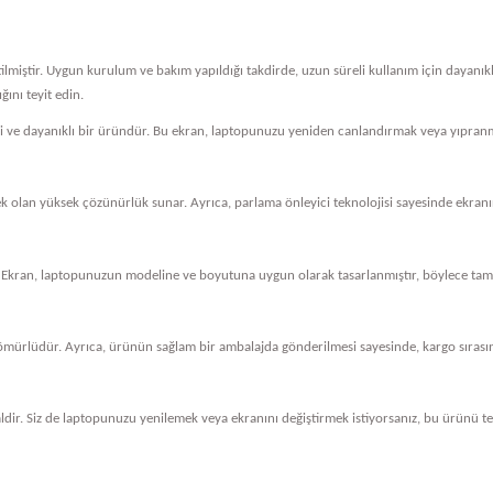
tilmiştir. Uygun kurulum ve bakım yapıldığı takdirde, uzun süreli kullanım için dayanı
ını teyit edin.
eli ve dayanıklı bir üründür. Bu ekran, laptopunuzu yeniden canlandırmak veya yıpranm
cek olan yüksek çözünürlük sunar. Ayrıca, parlama önleyici teknolojisi sayesinde ekranını
 Ekran, laptopunuzun modeline ve boyutuna uygun olarak tasarlanmıştır, böylece tam 
ömürlüdür. Ayrıca, ürünün sağlam bir ambalajda gönderilmesi sayesinde, kargo sırasında
dir. Siz de laptopunuzu yenilemek veya ekranını değiştirmek istiyorsanız, bu ürünü ter