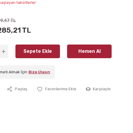
aşlayan taksitlerle!
99,47 TL
285,21 TL
Sepete Ekle
Hemen Al
meti Almak İçin
Bize Ulaşın
Paylaş
Karşılaştır