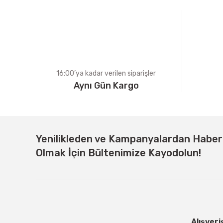
Ürün bilgilerinde hatalar bulunuyor.
Ürün fiyatı diğer sitelerden daha pahalı.
Bu ürüne benzer farklı alternatifler olmalı.
16:00’ya kadar verilen siparişler
Aynı Gün Kargo
Yenilikleden ve Kampanyalardan Habe
Olmak İçin Bültenimize Kayodolun!
Alışveri