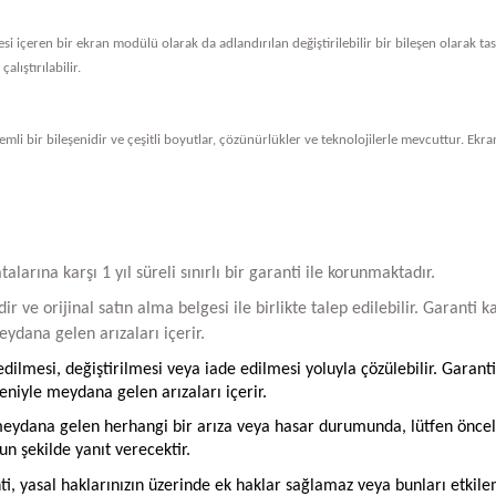
vresi içeren bir ekran modülü olarak da adlandırılan değiştirilebilir bir bileşen olarak 
alıştırılabilir.
li bir bileşenidir ve çeşitli boyutlar, çözünürlükler ve teknolojilerle mevcuttur. Ekran
arına karşı 1 yıl süreli sınırlı bir garanti ile korunmaktadır.
ir ve orijinal satın alma belgesi ile birlikte talep edilebilir. Garant
ydana gelen arızaları içerir.
ilmesi, değiştirilmesi veya iade edilmesi yoluyla çözülebilir. Garanti
iyle meydana gelen arızaları içerir.
ydana gelen herhangi bir arıza veya hasar durumunda, lütfen öncelikle
un şekilde yanıt verecektir.
ti, yasal haklarınızın üzerinde ek haklar sağlamaz veya bunları etkil