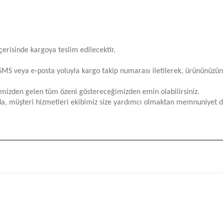
içerisinde kargoya teslim edilecektir.
za SMS veya e-posta yoluyla kargo takip numarası iletilerek, ürününüzü
limizden gelen tüm özeni göstereceğimizden emin olabilirsiniz.
a, müşteri hizmetleri ekibimiz size yardımcı olmaktan memnuniyet d
iğer konularda yetersiz gördüğünüz noktaları öneri formunu kullanarak tara
Bu ürüne ilk yorumu siz yapın!
Yorum Yaz