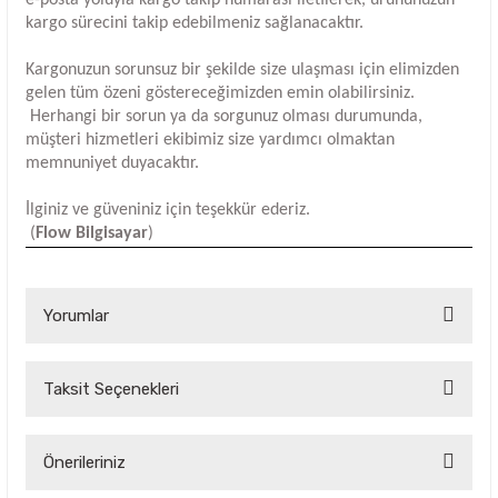
e-posta yoluyla kargo takip numarası iletilerek, ürününüzün
kargo sürecini takip edebilmeniz sağlanacaktır.
Kargonuzun sorunsuz bir şekilde size ulaşması için elimizden
gelen tüm özeni göstereceğimizden emin olabilirsiniz.
Herhangi bir sorun ya da sorgunuz olması durumunda,
müşteri hizmetleri ekibimiz size yardımcı olmaktan
memnuniyet duyacaktır.
İlginiz ve güveniniz için teşekkür ederiz.
(
Flow Bilgisayar
)
Yorumlar
Taksit Seçenekleri
Bu ürüne ilk yorumu siz yapın!
Yorum Yaz
Önerileriniz