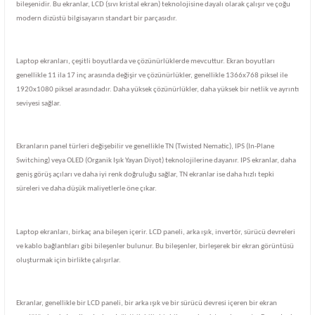
bileşenidir. Bu ekranlar, LCD (sıvı kristal ekran) teknolojisine dayalı olarak çalışır ve çoğu
modern dizüstü bilgisayarın standart bir parçasıdır.
Laptop ekranları, çeşitli boyutlarda ve çözünürlüklerde mevcuttur. Ekran boyutları
genellikle 11 ila 17 inç arasında değişir ve çözünürlükler, genellikle 1366x768 piksel ile
1920x1080 piksel arasındadır. Daha yüksek çözünürlükler, daha yüksek bir netlik ve ayrıntı
seviyesi sağlar.
Ekranların panel türleri değişebilir ve genellikle TN (Twisted Nematic), IPS (In-Plane
Switching) veya OLED (Organik Işık Yayan Diyot) teknolojilerine dayanır. IPS ekranlar, daha
geniş görüş açıları ve daha iyi renk doğruluğu sağlar, TN ekranlar ise daha hızlı tepki
süreleri ve daha düşük maliyetlerle öne çıkar.
Laptop ekranları, birkaç ana bileşen içerir. LCD paneli, arka ışık, invertör, sürücü devreleri
ve kablo bağlantıları gibi bileşenler bulunur. Bu bileşenler, birleşerek bir ekran görüntüsü
oluşturmak için birlikte çalışırlar.
Ekranlar, genellikle bir LCD paneli, bir arka ışık ve bir sürücü devresi içeren bir ekran