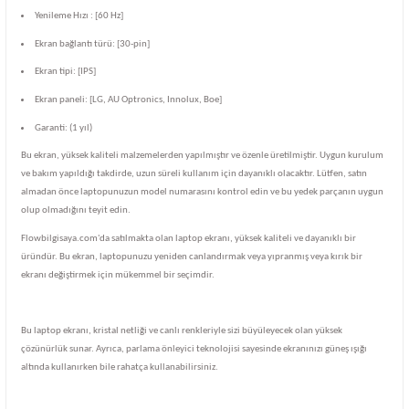
Yenileme Hızı : [60 Hz]
Ekran bağlantı türü: [30-pin]
Ekran tipi: [IPS]
Ekran paneli: [LG, AU Optronics, Innolux, Boe]
Garanti: (1 yıl)
Bu ekran, yüksek kaliteli malzemelerden yapılmıştır ve özenle üretilmiştir. Uygun kurulum
ve bakım yapıldığı takdirde, uzun süreli kullanım için dayanıklı olacaktır. Lütfen, satın
almadan önce laptopunuzun model numarasını kontrol edin ve bu yedek parçanın uygun
olup olmadığını teyit edin.
Flowbilgisaya.com'da satılmakta olan laptop ekranı, yüksek kaliteli ve dayanıklı bir
üründür. Bu ekran, laptopunuzu yeniden canlandırmak veya yıpranmış veya kırık bir
ekranı değiştirmek için mükemmel bir seçimdir.
Bu laptop ekranı, kristal netliği ve canlı renkleriyle sizi büyüleyecek olan yüksek
çözünürlük sunar. Ayrıca, parlama önleyici teknolojisi sayesinde ekranınızı güneş ışığı
altında kullanırken bile rahatça kullanabilirsiniz.