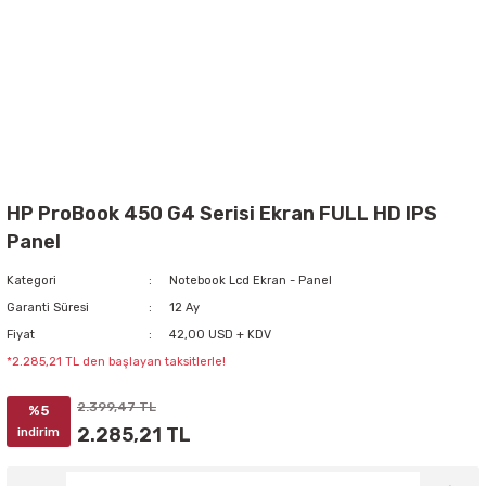
HP ProBook 450 G4 Serisi Ekran FULL HD IPS
Panel
Kategori
Notebook Lcd Ekran - Panel
Garanti Süresi
12 Ay
Fiyat
42,00 USD + KDV
*2.285,21 TL den başlayan taksitlerle!
2.399,47 TL
%5
2.285,21 TL
indirim