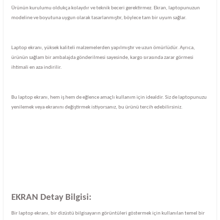
Ürünün kurulumu oldukça kolaydır ve teknik beceri gerektirmez. Ekran, laptopunuzun
modeline ve boyutuna uygun olarak tasarlanmıştır, böylece tam bir uyum sağlar.
Laptop ekranı, yüksek kaliteli malzemelerden yapılmıştır ve uzun ömürlüdür. Ayrıca,
ürünün sağlam bir ambalajda gönderilmesi sayesinde, kargo sırasında zarar görmesi
ihtimali en aza indirilir.
Bu laptop ekranı, hem iş hem de eğlence amaçlı kullanım için idealdir. Siz de laptopunuzu
yenilemek veya ekranını değiştirmek istiyorsanız, bu ürünü tercih edebilirsiniz.
EKRAN Detay Bilgisi:
Bir laptop ekranı, bir dizüstü bilgisayarın görüntüleri göstermek için kullanılan temel bir