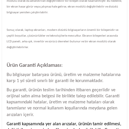
modülü olarak da adlandırılan değiştirilebilir bir bileşen olarak tasarlanmıştır. Bu nedenle,
bir ekran hasar görür veya çalışmaz hale gelirse, ekran modülü değiştirilebilir ve dizüstü
bilgisayar yeniden çalıştırılabilir.
Sonuç olarak, laptop ekranları, modern dizüstü bilgisayarların önemli bir bileşenidir ve
çeşitli boyutlar, çözünürlükler ve teknolojilerle mevcuttur. Ekranın bileşenleri arasında
LCD paneli, arka ışık, invertör ve sürücü devreleri bulunur ve bir ekran modülü olarak
değiştirilebilirler.
Ürün Garanti Açıklaması
:
Bu bilgisayar bataryası ürünü, üretim ve malzeme hatalarına
karşı 1 yıl süreli sınırlı bir garanti ile korunmaktadır.
Bu garanti, ürünün teslim tarihinden itibaren geçerlidir ve
orijinal satın alma belgesi ile birlikte talep edilebilir. Garanti
kapsamındaki hatalar, üretim ve malzeme hataları olarak
tanımlanır ve normal kullanım koşullarında meydana gelen
arızaları içerir.
Garanti kapsamında yer alan arızalar, ürünün tamir edilmesi,