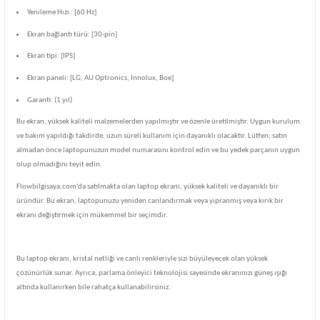
Yenileme Hızı : [60 Hz]
Ekran bağlantı türü: [30-pin]
Ekran tipi: [IPS]
Ekran paneli: [LG, AU Optronics, Innolux, Boe]
Garanti: (1 yıl)
Bu ekran, yüksek kaliteli malzemelerden yapılmıştır ve özenle üretilmiştir. Uygun kurulum
ve bakım yapıldığı takdirde, uzun süreli kullanım için dayanıklı olacaktır. Lütfen, satın
almadan önce laptopunuzun model numarasını kontrol edin ve bu yedek parçanın uygun
olup olmadığını teyit edin.
Flowbilgisaya.com'da satılmakta olan laptop ekranı, yüksek kaliteli ve dayanıklı bir
üründür. Bu ekran, laptopunuzu yeniden canlandırmak veya yıpranmış veya kırık bir
ekranı değiştirmek için mükemmel bir seçimdir.
Bu laptop ekranı, kristal netliği ve canlı renkleriyle sizi büyüleyecek olan yüksek
çözünürlük sunar. Ayrıca, parlama önleyici teknolojisi sayesinde ekranınızı güneş ışığı
altında kullanırken bile rahatça kullanabilirsiniz.