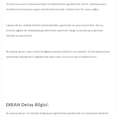
Ürünün kurulumu oldukça kolaydır ve teknik beceri gerektirmez. Ekran, laptopunuzun
modeline ve boyutuna uygun olarak tasarlanmıştır, böylece tam bir uyum sağlar.
Laptop ekranı, yüksek kaliteli malzemelerden yapılmıştır ve uzun ömürlüdür. Ayrıca,
ürünün sağlam bir ambalajda gönderilmesi sayesinde, kargo sırasında zarar görmesi
ihtimali en aza indirilir.
Bu laptop ekranı, hem iş hem de eğlence amaçlı kullanım için idealdir. Siz de laptopunuzu
yenilemek veya ekranını değiştirmek istiyorsanız, bu ürünü tercih edebilirsiniz.
EKRAN Detay Bilgisi:
Bir laptop ekranı, bir dizüstü bilgisayarın görüntüleri göstermek için kullanılan temel bir