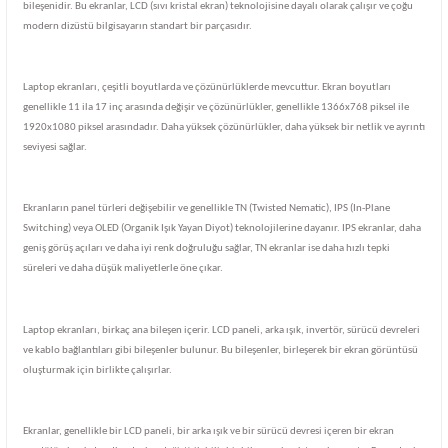
bileşenidir. Bu ekranlar, LCD (sıvı kristal ekran) teknolojisine dayalı olarak çalışır ve çoğu
modern dizüstü bilgisayarın standart bir parçasıdır.
Laptop ekranları, çeşitli boyutlarda ve çözünürlüklerde mevcuttur. Ekran boyutları
genellikle 11 ila 17 inç arasında değişir ve çözünürlükler, genellikle 1366x768 piksel ile
1920x1080 piksel arasındadır. Daha yüksek çözünürlükler, daha yüksek bir netlik ve ayrıntı
seviyesi sağlar.
Ekranların panel türleri değişebilir ve genellikle TN (Twisted Nematic), IPS (In-Plane
Switching) veya OLED (Organik Işık Yayan Diyot) teknolojilerine dayanır. IPS ekranlar, daha
geniş görüş açıları ve daha iyi renk doğruluğu sağlar, TN ekranlar ise daha hızlı tepki
süreleri ve daha düşük maliyetlerle öne çıkar.
Laptop ekranları, birkaç ana bileşen içerir. LCD paneli, arka ışık, invertör, sürücü devreleri
ve kablo bağlantıları gibi bileşenler bulunur. Bu bileşenler, birleşerek bir ekran görüntüsü
oluşturmak için birlikte çalışırlar.
Ekranlar, genellikle bir LCD paneli, bir arka ışık ve bir sürücü devresi içeren bir ekran