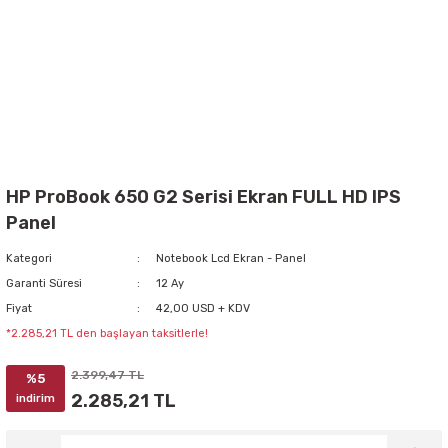
HP ProBook 650 G2 Serisi Ekran FULL HD IPS
Panel
Kategori
Notebook Lcd Ekran - Panel
Garanti Süresi
12 Ay
Fiyat
42,00 USD + KDV
*2.285,21 TL den başlayan taksitlerle!
2.399,47 TL
%5
2.285,21 TL
indirim