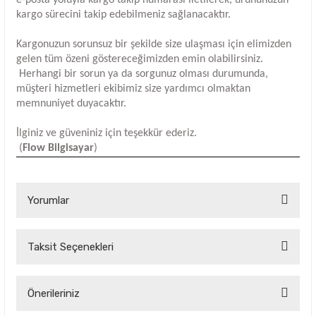
e-posta yoluyla kargo takip numarası iletilerek, ürününüzün
kargo sürecini takip edebilmeniz sağlanacaktır.
Kargonuzun sorunsuz bir şekilde size ulaşması için elimizden
gelen tüm özeni göstereceğimizden emin olabilirsiniz.
Herhangi bir sorun ya da sorgunuz olması durumunda,
müşteri hizmetleri ekibimiz size yardımcı olmaktan
memnuniyet duyacaktır.
İlginiz ve güveniniz için teşekkür ederiz.
(
Flow Bilgisayar
)
Yorumlar
Taksit Seçenekleri
Bu ürüne ilk yorumu siz yapın!
Yorum Yaz
Önerileriniz