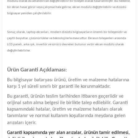
modülü olarak da adlandırılan değiştirilebilir bir bileşen olarak tasarlanmıştır. Bu nedenle,
bir ekran hasar görür veya çalışmaz hale gelirse, ekran modülü değiştirilebilir ve dizüstü
bilgisayar yeniden çalıştırılabilir.
Sonuç olarak, laptop ekranları, modern dizüstü bilgisayarların önemli bir bileşenidir ve
çeşitli boyutlar, çözünürlükler ve teknolojilerle mevcuttur. Ekranın bileşenleri arasında
LCD paneli, arka ışık, invertör ve sürücü devreleri bulunur ve bir ekran modülü olarak
değiştirilebilirler.
Ürün Garanti Açıklaması
:
Bu bilgisayar bataryası ürünü, üretim ve malzeme hatalarına
karşı 1 yıl süreli sınırlı bir garanti ile korunmaktadır.
Bu garanti, ürünün teslim tarihinden itibaren geçerlidir ve
orijinal satın alma belgesi ile birlikte talep edilebilir. Garanti
kapsamındaki hatalar, üretim ve malzeme hataları olarak
tanımlanır ve normal kullanım koşullarında meydana gelen
arızaları içerir.
Garanti kapsamında yer alan arızalar, ürünün tamir edilmesi,