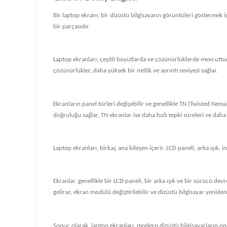
Bir laptop ekranı, bir dizüstü bilgisayarın görüntüleri göstermek iç
bir parçasıdır.
Laptop ekranları, çeşitli boyutlarda ve çözünürlüklerde mevcuttur
çözünürlükler, daha yüksek bir netlik ve ayrıntı seviyesi sağlar.
Ekranların panel türleri değişebilir ve genellikle TN (Twisted Nema
doğruluğu sağlar, TN ekranlar ise daha hızlı tepki süreleri ve daha
Laptop ekranları, birkaç ana bileşen içerir. LCD paneli, arka ışık, i
Ekranlar, genellikle bir LCD paneli, bir arka ışık ve bir sürücü de
gelirse, ekran modülü değiştirilebilir ve dizüstü bilgisayar yeniden ç
Sonuç olarak, laptop ekranları, modern dizüstü bilgisayarların önem