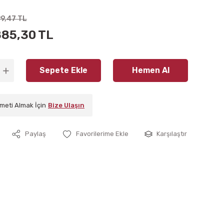
99,47 TL
885,30 TL
Sepete Ekle
Hemen Al
meti Almak İçin
Bize Ulaşın
Paylaş
Karşılaştır