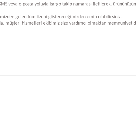
za SMS veya e-posta yoluyla kargo takip numarası iletilerek, ürününüzü
limizden gelen tüm özeni göstereceğimizden emin olabilirsiniz.
a, müşteri hizmetleri ekibimiz size yardımcı olmaktan memnuniyet d
iğer konularda yetersiz gördüğünüz noktaları öneri formunu kullanarak tara
Bu ürüne ilk yorumu siz yapın!
Yorum Yaz