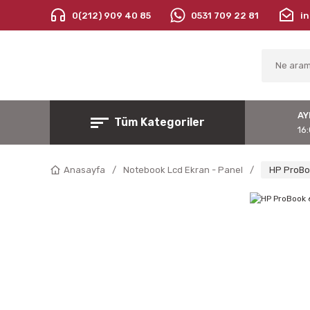
0(212) 909 40 85
0531 709 22 81
i
AY
Tüm Kategoriler
16:
Anasayfa
Notebook Lcd Ekran - Panel
HP ProBo