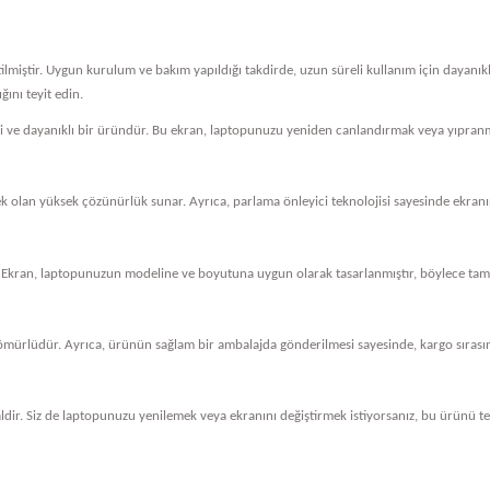
tilmiştir. Uygun kurulum ve bakım yapıldığı takdirde, uzun süreli kullanım için dayanı
ını teyit edin.
eli ve dayanıklı bir üründür. Bu ekran, laptopunuzu yeniden canlandırmak veya yıpranm
cek olan yüksek çözünürlük sunar. Ayrıca, parlama önleyici teknolojisi sayesinde ekranını
 Ekran, laptopunuzun modeline ve boyutuna uygun olarak tasarlanmıştır, böylece tam 
ömürlüdür. Ayrıca, ürünün sağlam bir ambalajda gönderilmesi sayesinde, kargo sırasında
dir. Siz de laptopunuzu yenilemek veya ekranını değiştirmek istiyorsanız, bu ürünü ter