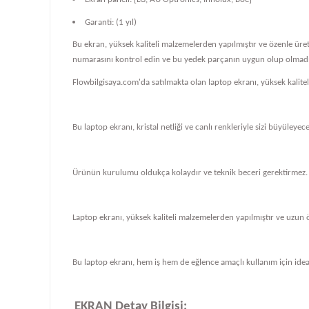
Garanti: (1 yıl)
Bu ekran, yüksek kaliteli malzemelerden yapılmıştır ve özenle üre
numarasını kontrol edin ve bu yedek parçanın uygun olup olmadığ
Flowbilgisaya.com'da satılmakta olan laptop ekranı, yüksek kalit
Bu laptop ekranı, kristal netliği ve canlı renkleriyle sizi büyüleye
Ürünün kurulumu oldukça kolaydır ve teknik beceri gerektirmez.
Laptop ekranı, yüksek kaliteli malzemelerden yapılmıştır ve uzun 
Bu laptop ekranı, hem iş hem de eğlence amaçlı kullanım için ideal
EKRAN Detay Bilgisi: