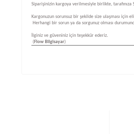
Siparişinizin kargoya verilmesiyle birlikte, tarafını
Kargonuzun sorunsuz bir şekilde size ulaşması için e
Herhangi bir sorun ya da sorgunuz olması durumund
İlginiz ve güveniniz için teşekkür ederiz.
(
Flow Bilgisayar
)
Bu ürünün fiyat bilgisi, resim, ürün açıklamalarında ve d
Görüş ve önerileriniz için teşekkür ederiz.
Ürün resmi kalitesiz, bozuk veya görüntülenemiyor.
Ürün açıklamasında eksik bilgiler bulunuyor.
Ürün bilgilerinde hatalar bulunuyor.
Ürün fiyatı diğer sitelerden daha pahalı.
Bu ürüne benzer farklı alternatifler olmalı.