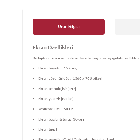
Ürün Bilgisi
Ekran Özellikleri
Bu laptop ekranı özel olarak tasarlanmıştır ve aşağıdaki özelliklere
Ekran boyutu: [15.6 inç]
Ekran çözünürlüğü: [1366 x 768 piksel]
Ekran teknolojisi: [LED]
Ekran yüzeyi: [Parlak]
Yenileme Hızı : [60 Hz]
Ekran bağlantı türü: [30-pin]
Ekran tipi: []
Ekran paneli: [LG, AU Optronics, Innolux, Boe]