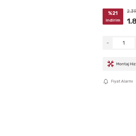
2.3
%21
1.
indirim
Montaj Hiz
Fiyat Alarmı