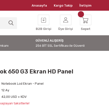
Anasayfa
Kargo Takip
İletişim
B2B Girişi
Üye Girişi
Sepet
GÜVENLİ ALIŞERİŞ
İmkanı
256 BİT SSL Sertifikası ile Güvenli
ok 650 G3 Ekran HD Panel
Notebook Lcd Ekran - Panel
12 Ay
42,00 USD + KDV
aşlayan taksitlerle!