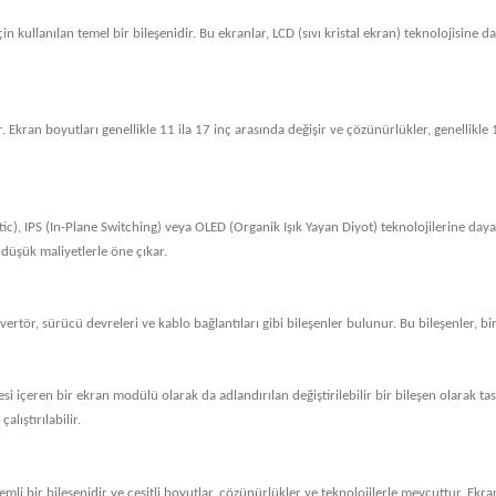
in kullanılan temel bir bileşenidir. Bu ekranlar, LCD (sıvı kristal ekran) teknolojisine 
. Ekran boyutları genellikle 11 ila 17 inç arasında değişir ve çözünürlükler, genellik
tic), IPS (In-Plane Switching) veya OLED (Organik Işık Yayan Diyot) teknolojilerine dayan
 düşük maliyetlerle öne çıkar.
nvertör, sürücü devreleri ve kablo bağlantıları gibi bileşenler bulunur. Bu bileşenler, bi
vresi içeren bir ekran modülü olarak da adlandırılan değiştirilebilir bir bileşen olarak 
alıştırılabilir.
li bir bileşenidir ve çeşitli boyutlar, çözünürlükler ve teknolojilerle mevcuttur. Ekran