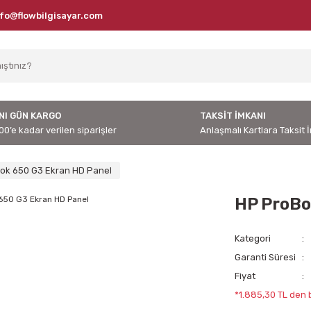
nfo@flowbilgisayar.com
NI GÜN KARGO
TAKSİT İMKANI
00’e kadar verilen siparişler
Anlaşmalı Kartlara Taksit 
ok 650 G3 Ekran HD Panel
HP ProBo
Kategori
Garanti Süresi
Fiyat
*1.885,30 TL den b