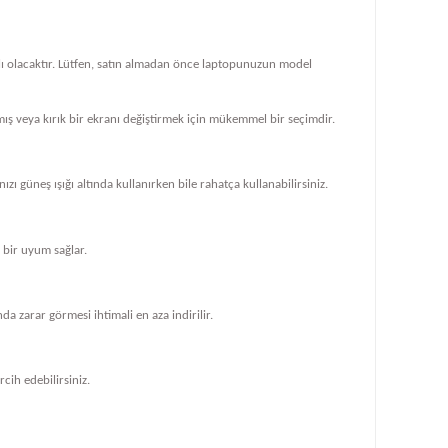
klı olacaktır. Lütfen, satın almadan önce laptopunuzun model
ış veya kırık bir ekranı değiştirmek için mükemmel bir seçimdir.
zı güneş ışığı altında kullanırken bile rahatça kullanabilirsiniz.
bir uyum sağlar.
 zarar görmesi ihtimali en aza indirilir.
cih edebilirsiniz.