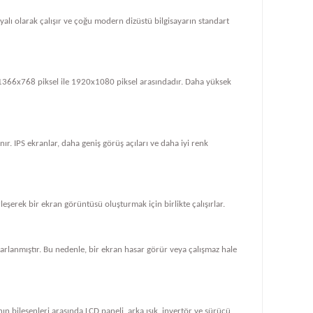
dayalı olarak çalışır ve çoğu modern dizüstü bilgisayarın standart
le 1366x768 piksel ile 1920x1080 piksel arasındadır. Daha yüksek
ır. IPS ekranlar, daha geniş görüş açıları ve daha iyi renk
rleşerek bir ekran görüntüsü oluşturmak için birlikte çalışırlar.
tasarlanmıştır. Bu nedenle, bir ekran hasar görür veya çalışmaz hale
ın bileşenleri arasında LCD paneli, arka ışık, invertör ve sürücü